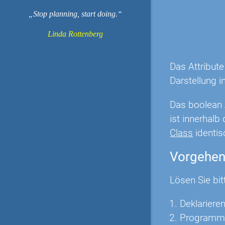
Stop planning, start doing.
Linda Rottenberg
Das Attribute
Darstellung i
Das boolean A
ist innerhal
Class
identis
Vorgehe
Lösen Sie bit
Deklarieren
Programmie