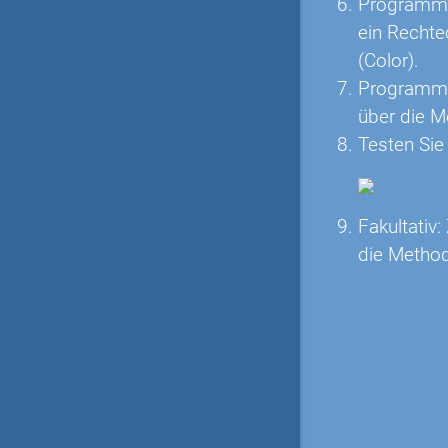
Programmie
ein Rechte
(Color).
Programmie
über die M
Testen Sie
Fakultativ
die Method