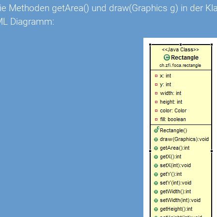
die Methoden getArea() und draw(Graphics g) in der 
ML Diagramm: