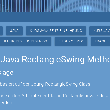
JAVA
KURS JAVA SE 17 EINFÜHRUNG
KURS JAV
 EINFÜHRUNG - ÜBUNGEN OO
BILDUNGSWEG
FRAGE Z
 Java RectangleSwing Meth
lage
basiert auf der Übung
RectangleSwing Class
.
hase sollen Attribute der Klasse Rectangle private de
werden.