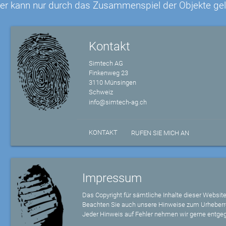
er kann nur durch das Zusammenspiel der Objekte ge
Kontakt
Simtech AG
Finkenweg 23
3110 Münsingen
Schweiz
info@simtech-ag.ch
KONTAKT
RUFEN SIE MICH AN
Impressum
Das Copyright für sämtliche Inhalte dieser Website
Beachten Sie auch unsere Hinweise zum Urheberr
Jeder Hinweis auf Fehler nehmen wir gerne entge