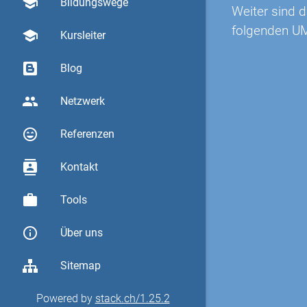
school
Bildungswege
Weiter sind 
folgenden U
school
Kursleiter
Blog
group
Netzwerk
sentiment_very_satisfied
Referenzen
contacts
Kontakt
work
Tools
info_outline
Über uns
Sitemap
Powered by
stack.ch/1.25.2