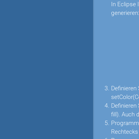
In Eclipse
generieren
Definieren
setColor(Co
Definieren 
fill). Auch
Programmie
Rechtecks