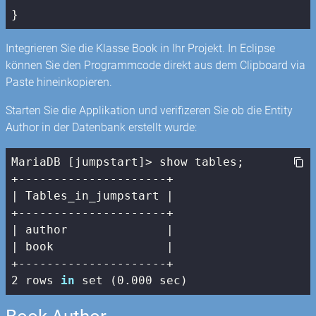
}
Integrieren Sie die Klasse Book in Ihr Projekt. In Eclipse
können Sie den Programmcode direkt aus dem Clipboard via
Paste hineinkopieren.
Starten Sie die Applikation und verifizeren Sie ob die Entity
Author in der Datenbank erstellt wurde:
MariaDB [jumpstart]> show tables;

| Tables_in_jumpstart |
| author              |
| book                |
2
 rows 
in
 set (
0
.
000
 sec)