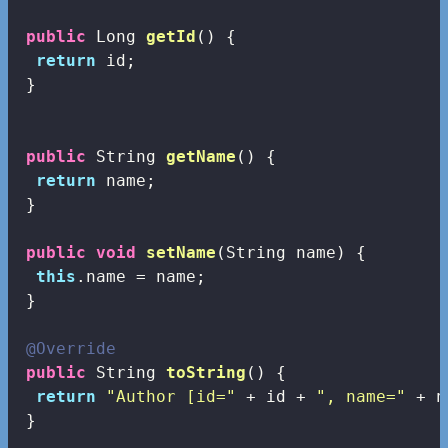
public
 Long 
getId
()
{

return
 id;

 }

public
 String 
getName
()
{

return
 name;

 }

public
void
setName
(String name)
{

this
.name = name;

 }

@Override
public
 String 
toString
()
{

return
"Author [id="
 + id + 
", name="
 + n
 } 
