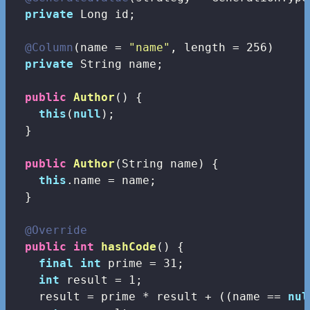
private
 Long id;

@Column
(name = 
"name"
, length = 
256
)

private
 String name;

public
Author
()
{

this
(
null
);

  }

public
Author
(String name)
{

this
.name = name;

  }

@Override
public
int
hashCode
()
{

final
int
 prime = 
31
;

int
 result = 
1
;

    result = prime * result + ((name == 
nul