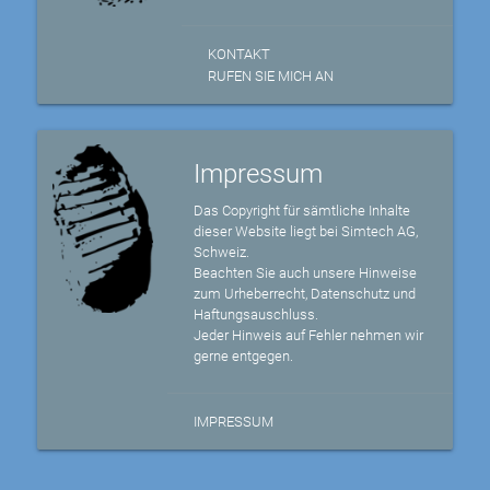
KONTAKT
RUFEN SIE MICH AN
Impressum
Das Copyright für sämtliche Inhalte
dieser Website liegt bei Simtech AG,
Schweiz.
Beachten Sie auch unsere Hinweise
zum Urheberrecht, Datenschutz und
Haftungsauschluss.
Jeder Hinweis auf Fehler nehmen wir
gerne entgegen.
IMPRESSUM