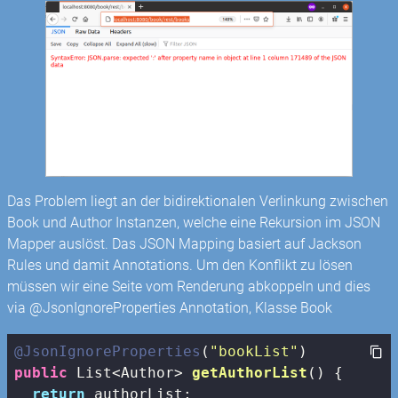
Das Problem liegt an der bidirektionalen Verlinkung zwischen
Book und Author Instanzen, welche eine Rekursion im JSON
Mapper auslöst. Das JSON Mapping basiert auf Jackson
Rules und damit Annotations. Um den Konflikt zu lösen
müssen wir eine Seite vom Renderung abkoppeln und dies
via @JsonIgnoreProperties Annotation, Klasse Book
@JsonIgnoreProperties
(
"bookList"
public
 List<Author> 
getAuthorList
()
{

return
 authorList;
