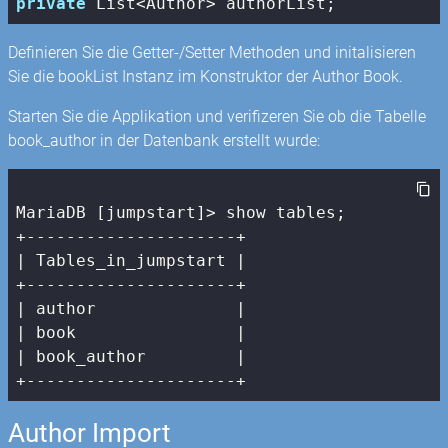
private
 List<Author> authorList;
Definieren Sie die Getter-/Setter Methoden und initalisieren
Sie die bookList Instanz im Konstruktor der Author Book.
Starten Sie die Applikation und verifizeren Sie ob die Tabelle
book_author in der Datenbank erstellt wurde:
MariaDB [jumpstart]> show tables;

| Tables_in_jumpstart |
| author              |
| book                |
| book_author         |
+---------------------+
Author Import