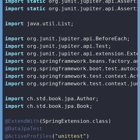
import
static
import
static
 org.junit.jupiter.api.Asserti
import
 java.util.List;

import
import
import
import
import
import
import
 org.springframework.test.context.jun
import
import
 ch.std.book.jpa.Book;

@ExtendWith
@DataJpaTest
@ActiveProfiles
(
"unittest"