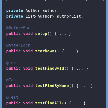
private
 Author author;

private
 List<Author> authorList;

@BeforeEach
public
void
setup
()
{ ... }

@AfterEach
public
void
tearDown
()
{ ... }

@Test
public
void
testFindById
()
{ ... }

@Test
public
void
testFindByName
()
{ ... }

@Test
public
void
testFindAll
()
{ ... }
