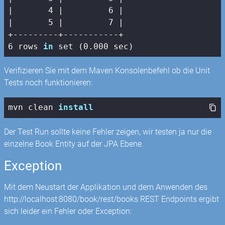
|
4
|         6 |
|       5 |
7
|

+---------+-----------+

6 rows 
in
 set (0.000 sec)
Verifizieren Sie mit dem Maven Konsolenbefehl ob die Unit
Tests noch funktionieren:
mvn clean 
install
Der Test Run sollte keine Fehler zeigen, wir testen ja nur die
einzelne Book Entity auf der JPA Ebene.
Exception
Mit dem Neustart der Applikation und dem Anwenden des
http://localhost:8080/book/rest/books REST Endpoints ergibt
sich leider ein Fehler oder Exception: