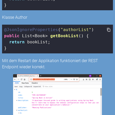
}
Klasse Author
@JsonIgnoreProperties
(
"authorList"
public
 List<Book> 
getBookList
()
{

return
 bookList;

}
Mit dem Restart der Applikation funktioniert der REST
Endpoint wieder korrekt.