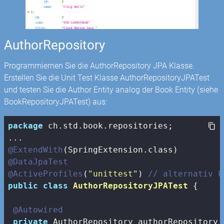
AuthorRepository
Programmiernen Sie die AuthorRepository JPA Klasse.
Erstellen Sie die Unit Test Klasse AuthorRepositoryJPATest
und testen Sie die Author Entity analog der Book Entity (siehe
BookRepositoryJPATest) aus:
package
 ch.std.book.repositories;

@ExtendWith
@DataJpaTest
@ActiveProfiles
(
"unittest"
) 
// alternativ k
public
class
AuthorRepositoryJPATest
{

@Autowired
private
 AuthorRepository authorRepository;
