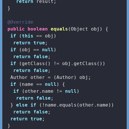
return
 result;

 }

@Override
public
boolean
equals
(Object obj)
{

if
 (
this
 == obj)

return
true
;

if
 (obj == 
null
)

return
false
;

if
 (getClass() != obj.getClass())

return
false
;

  Author other = (Author) obj;

if
 (name == 
null
) {

if
 (other.name != 
null
)

return
false
;

  } 
else
if
 (!name.equals(other.name))

return
false
;

return
true
;

 }
