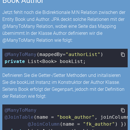
Book Author
Jetzt fehlt noch die Bidirektionale M:N Relation zwischen der
Entity Book und Author. JPA deckt solche Relationen mit der
@ManyToMany Relation, wobei eine Seite das Mapping
übernimmt.In der Klasse Author definieren wir die
@ManyToMany Relation wie folgt:
@ManyToMany
(mappedBy=
"authorList"
private
 List<Book> bookList;
Definieren Sie die Getter-/Setter Methoden und initalisieren
Sie die bookList Instanz im Konstruktor der Author Klasse.
Seitens Book erfolgt der Gegenpart, jedoch mit der Definition
der Relation wie folgt:
@ManyToMany
@JoinTable
(name = 
"book_author"
, joinColumn
@JoinColumn
(name = 
"fk_author"