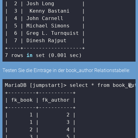
|  2 |
 Josh Long         
|

|
3
|  Kenny Bastani    |
|  4 |
 John Carnell      
|

|
5
| Michael Simons    |
|  6 |
 Greg L. Turnquist 
|

|
7
| Dinesh Rajput     |
7
 rows 
in
 set (
0
.
001
 sec)
Testen Sie die Einträge in der book_author Relationstabelle:
MariaDB [jumpstart]> select * from book_auth
| fk_book |
 fk_author 
|

+---------+-----------+

|
1
|         2 |
|       1 |
3
|

|
2
|         4 |
|       3 |
5
|
