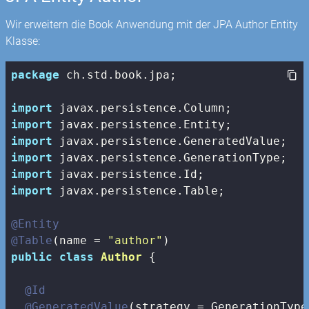
Wir erweitern die Book Anwendung mit der JPA Author Entity
Klasse:
package
 ch.std.book.jpa;

import
import
import
import
import
import
 javax.persistence.Table;

@Entity
@Table
(name = 
"author"
public
class
Author
{

@Id
@GeneratedValue
(strategy = GenerationType