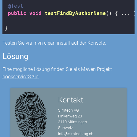
@Test
public
void
testFindByAuthorName
()
{ ... }

}
Testen Sie via mvn clean install auf der Konsole.
Lösung
Eine mögliche Lösung finden Sie als Maven Projekt
bookservice3.zip
Kontakt
Simtech AG
Finkenweg 23
3110 Münsingen
Schweiz
info@simtech-ag.ch