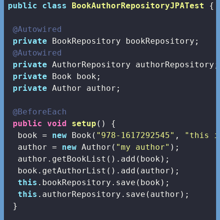
public
class
BookAuthorRepositoryJPATest
{

@Autowired
private
 BookRepository bookRepository;

@Autowired
private
 AuthorRepository authorRepository;

private
 Book book;

private
 Author author;

@BeforeEach
public
void
setup
()
{

  book = 
new
 Book(
"978-1617292545"
, 
"this i
  author = 
new
 Author(
"my author"
);

  author.getBookList().add(book);

  book.getAuthorList().add(author);

this
.bookRepository.save(book);

this
.authorRepository.save(author);

 }
