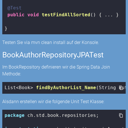
@Test
public
void
testFindAllSorted
()
{ ... }

}
Testen Sie via mvn clean install auf der Konsole.
BookAuthorRepositoryJPATest
Im BookRepository definieren wir die Spring Data Join
Methode:
List<Book> 
findByAuthorList_Name
(String aut
Alsdann erstellen wir die folgende Unit Test Klasse:
package
 ch.std.book.repositories;
