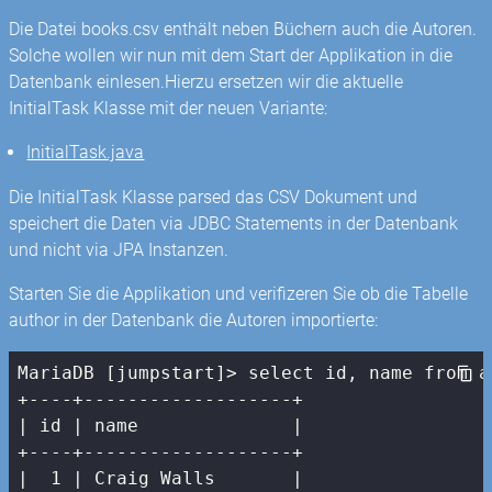
Die Datei books.csv enthält neben Büchern auch die Autoren.
Solche wollen wir nun mit dem Start der Applikation in die
Datenbank einlesen.Hierzu ersetzen wir die aktuelle
InitialTask Klasse mit der neuen Variante:
InitialTask.java
Die InitialTask Klasse parsed das CSV Dokument und
speichert die Daten via JDBC Statements in der Datenbank
und nicht via JPA Instanzen.
Starten Sie die Applikation und verifizeren Sie ob die Tabelle
author in der Datenbank die Autoren importierte:
MariaDB [jumpstart]> select id, name from au
| id |
 name              
|

+----+-------------------+

|
1
| Craig Walls       |