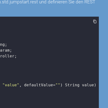
.std.jumpstart.rest und definieren Sie den REST
roller;

= 
"value"
, defaultValue=
""
)
 String value) 
{
