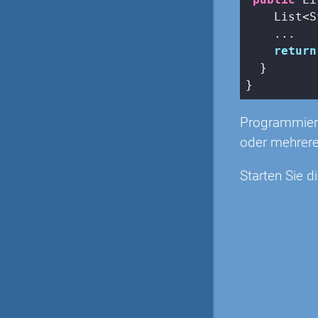
    List<S
    ...

return
  }

}
Programmiere
oder mehrere
Starten Sie d