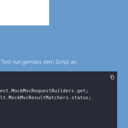
en Test nun gemäss dem Script an:
lt.MockMvcResultMatchers.status;
