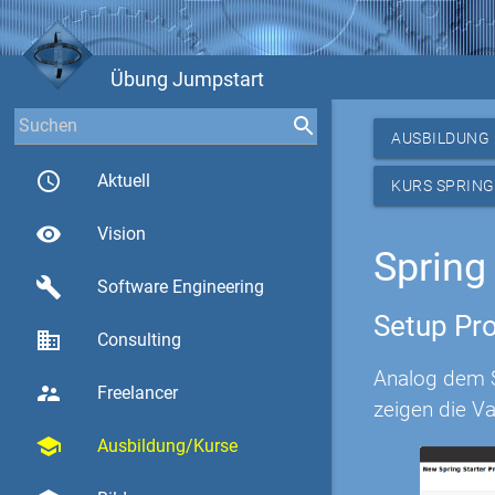
Übung Jumpstart
AUSBILDUNG
access_time
Aktuell
KURS SPRING
visibility
Vision
Spring
build
Software Engineering
Setup Pro
business
Consulting
Analog dem Sp
supervisor_account
Freelancer
zeigen die Va
school
Ausbildung/Kurse