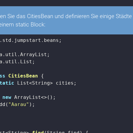
n Sie das CitiesBean und definieren Sie einige Städte
n einem static Block:
.std.jumpstart.beans;

a.util.List;

ss
CitiesBean
{

tatic
 List<String> cities;

 
new
 ArrayList<>();

dd(
"Aarau"
);

st<String> 
find
(String find)
{
