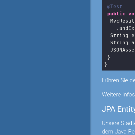
@Test
public
vo
  MvcResul
    .andEx
  String e
  String a
  JSONAsse
 }

}
Führen Sie de
Weitere Info
JPA Entit
Unsere Städt
dem Java Per