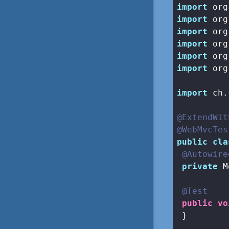
import
import
import
import
import
import
 org
import
 ch.
@ExtendWit
@WebMvcTes
public
cla
@Autowire
private
 M
@Test
public
vo
 }
