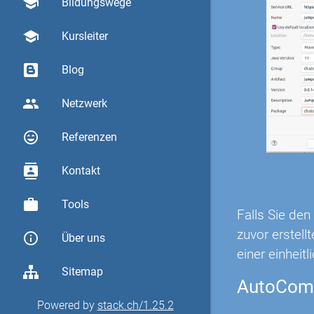
school
Bildungswege
school
Kursleiter
Blog
group
Netzwerk
sentiment_very_satisfied
Referenzen
contacts
Kontakt
work
Tools
Falls Sie de
zuvor erstel
info_outline
Über uns
einer einheitl
Sitemap
AutoComp
Powered by
stack.ch/1.25.2