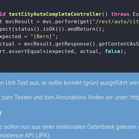
id
testCityAutoCompleteController
()
throws
 E
t mvcResult = mvc.perform(get(
"/rest/auto/ci
pect(status().isOk()).andReturn();

xpected = 
"[Bern]"
;

ctual = mvcResult.getResponse().getContentAsS
rt.assertEquals(expected, actual, 
false
);

n Unit Test aus, er sollte korrekt (grün) ausgeführt we
s zum Testen und den Annotations finden wir unter: htt
y
e sollen nun aus einer relationalen Datenbank gelesen
sistence API (JPA).