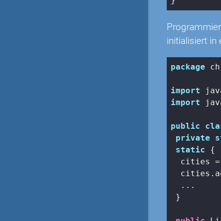
}
Programmiere
initialisiert i
package
 ch
import
import
 jav
public
cla
private
s
static
 {

  cities =
  cities.a
  ...

 }

public
 Li