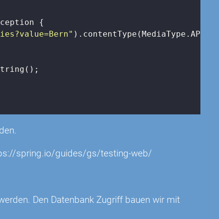
xception 
{

ties?value=Bern"
).contentType(MediaType.APPLIC
tring();

rden.
ps://spring.io/guides/gs/testing-web/
 werden. Den Datenbank Zugriff bauen wir mit