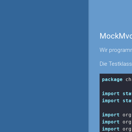
MockMv
Wir programm
Die Testklass
package
 ch
import
sta
import
sta
import
import
import