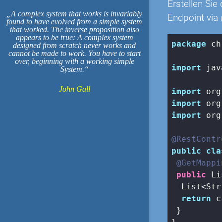
Erstellen Si
A complex system that works is invariably
Endpoint via
found to have evolved from a simple system
that worked. The inverse proposition also
appears to be true: A complex system
package
 ch
designed from scratch never works and
cannot be made to work. You have to start
over, beginning with a working simple
import
 jav
System.
John Gall
import
import
import
 org
@RestContr
public
cla
@GetMappi
public
 Li
  List<Str
return
 c
 }
