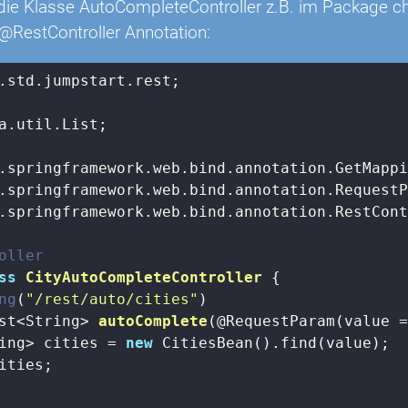
e die Klasse AutoCompleteController z.B. im Package ch
 @RestController Annotation:
.std.jumpstart.rest;

a.util.List;

.springframework.web.bind.annotation.RestCont
oller
ss
CityAutoCompleteController
{

ng
(
"/rest/auto/cities"
)

st<String> 
autoComplete
(@RequestParam(value 
ing> cities = 
new
 CitiesBean().find(value);

ities;
