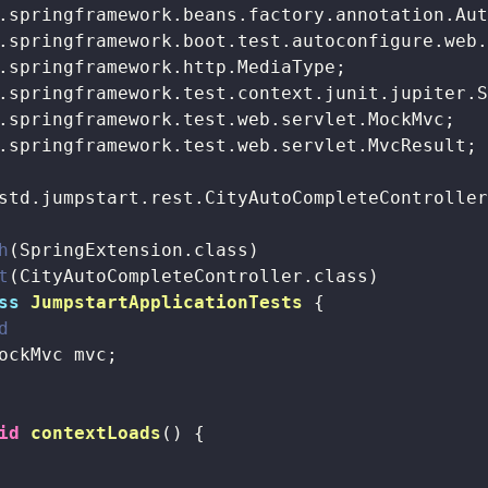
.springframework.test.web.servlet.MvcResult;

std.jumpstart.rest.CityAutoCompleteController
h
t
ss
JumpstartApplicationTests
{

d
ockMvc mvc;

id
contextLoads
()
{
