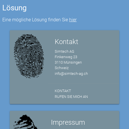
Lösung
Eine mögliche Lösung finden Sie
hier
Kontakt
Simtech AG
Finkenweg 23
3110 Münsingen
Schweiz
info@simtech-ag.ch
KONTAKT
RUFEN SIE MICH AN
Impressum