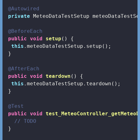
@Autowired
private
 MeteoDataTestSetup meteoDataTestSet
@BeforeEach
public
void
setup
()
{

this
.meteoDataTestSetup.setup();

 }

@AfterEach
public
void
teardown
()
{

this
.meteoDataTestSetup.teardown();

 }

@Test
public
void
test_MeteoController_getMeteoD
// TODO
 }
