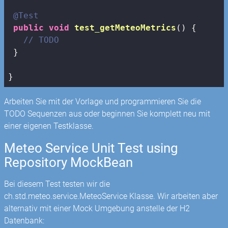
@Test
public
void
test_getMeteoMetrics
()
{

// TODO
 }

}
Arbeiten Sie mit der Vorlage und programmieren Sie die
TODO Sequenzen aus oder beginnen Sie komplett neu mit
einer eigenen Testklasse.
Meteo Service Unit Test using
Repository MockBean
Bei diesem Test testen wir die
ch.std.meteo.service.MeteoService Klasse. Wir arbeiten aber
alternativ mit einer Mock Umgebung anstelle der H2
Datenbank: