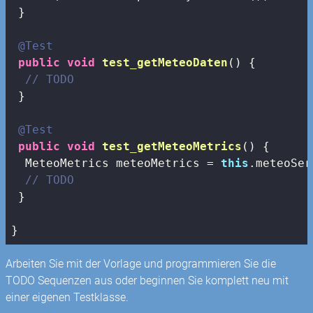
 }

@Test
public
void
test_getMeteoDaten
()
{

// TODO
 }

@Test
public
void
test_getMeteoMetrics
()
{

  MeteoMetrics meteoMetrics = 
this
.meteoSer
// TODO
 }

}
Arbeiten Sie mit der Vorlage und programmieren Sie die
TODO Sequenzen aus oder beginnen Sie komplett neu mit
einer eigenen Testklasse.