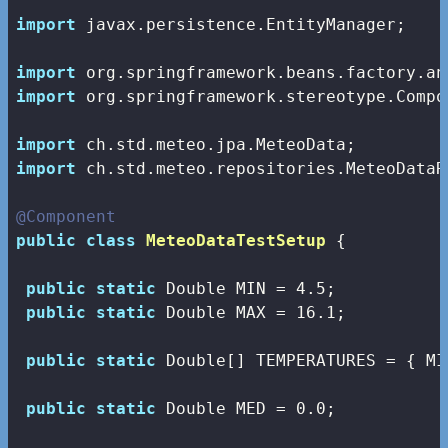
import
 javax.persistence.EntityManager;

import
import
 org.springframework.stereotype.Compon
import
import
 ch.std.meteo.repositories.MeteoDataR
@Component
public
class
MeteoDataTestSetup
{

public
static
 Double MIN = 
4.5
;

public
static
 Double MAX = 
16.1
;

public
static
 Double[] TEMPERATURES = { MI
public
static
 Double MED = 
0.0
;
