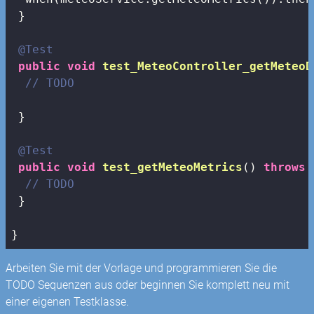
 }

@Test
public
void
test_MeteoController_getMeteoD
// TODO
 }

@Test
public
void
test_getMeteoMetrics
()
throws
 
// TODO
 }

}
Arbeiten Sie mit der Vorlage und programmieren Sie die
TODO Sequenzen aus oder beginnen Sie komplett neu mit
einer eigenen Testklasse.