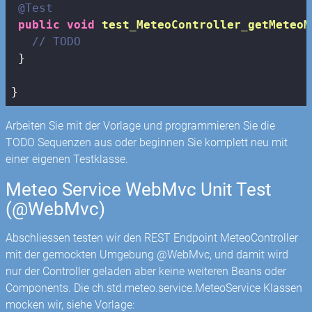
@Test
public
void
test_MeteoController_getMeteoM
// TODO
 }

}
Arbeiten Sie mit der Vorlage und programmieren Sie die
TODO Sequenzen aus oder beginnen Sie komplett neu mit
einer eigenen Testklasse.
Meteo Service WebMvc Unit Test
(@WebMvc)
Abschliessen testen wir den REST Endpoint MeteoController
mit der gemockten Umgebung @WebMvc, und damit wird
nur der Controller geladen aber keine weiteren Beans oder
Components. Die ch.std.meteo.service.MeteoService Klassen
mocken wir, siehe Vorlage: