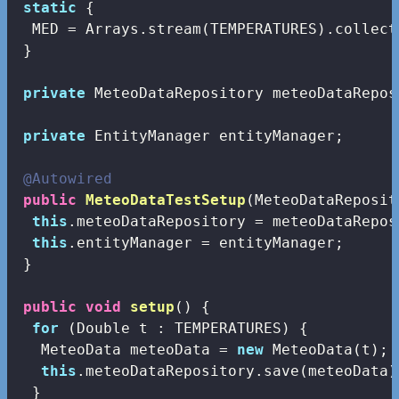
static
 {

  MED = Arrays.stream(TEMPERATURES).collect
 }

private
 MeteoDataRepository meteoDataReposi
private
 EntityManager entityManager;

@Autowired
public
MeteoDataTestSetup
(MeteoDataReposit
this
.meteoDataRepository = meteoDataReposi
this
.entityManager = entityManager;

 }

public
void
setup
()
{

for
 (Double t : TEMPERATURES) {

   MeteoData meteoData = 
new
 MeteoData(t);

this
.meteoDataRepository.save(meteoData);
  }
