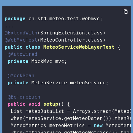
package
 ch.std.meteo.test.webmvc;

@ExtendWith
@WebMvcTest
public
class
MeteoServiceWebLayerTest
{

@Autowired
private
 MockMvc mvc;

@MockBean
private
 MeteoService meteoService;

@BeforeEach
public
void
setup
()
{

  List
 meteoDataList = Arrays.stream(MeteoD
  when(meteoService.getMeteoDaten()).thenRe
  MeteoMetrics meteoMetrics = 
new
 MeteoMetr
  when(meteoService.getMeteoMetrics()).then