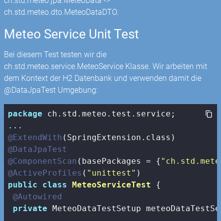
ch.std.meteo.jpa.MeteoData ->
ch.std.meteo.dto.MeteoDataDTO.
Meteo Service Unit Test
Bei diesem Test testen wir die
ch.std.meteo.service.MeteoService Klasse. Wir arbeiten mit
dem Kontext der H2 Datenbank und verwenden damit die
@DataJpaTest Umgebung:
package
 ch.std.meteo.test.service;

@ExtendWith
@DataJpaTest
@ComponentScan
(basePackages = {
"ch.std.mete
@ActiveProfiles
(
"unittest"
public
class
MeteoServiceTest
{

@Autowired
private
 MeteoDataTestSetup meteoDataTestSet