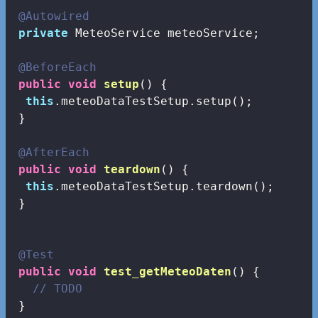
@Autowired
private
 MeteoService meteoService;

@BeforeEach
public
void
setup
()
{

this
.meteoDataTestSetup.setup();

 }

@AfterEach
public
void
teardown
()
{

this
.meteoDataTestSetup.teardown();

 }

@Test
public
void
test_getMeteoDaten
()
{

// TODO
 }
