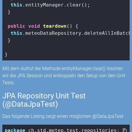
this
.entityManager.clear();

 }

public
void
teardown
()
{

this
.meteoDataRepository.deleteAllInBatch(
 }

}
Mit dem Aufruf der Methode entityManager.clear() löschen
wir die JPA Session und entkoppeln den Setup von den Unit
Tests.
JPA Repository Unit Test
(@DataJpaTest)
Das folgende Listing zeigt einen möglichen @DataJpaTest:
package
 ch.std.meteo.test.repositories;
