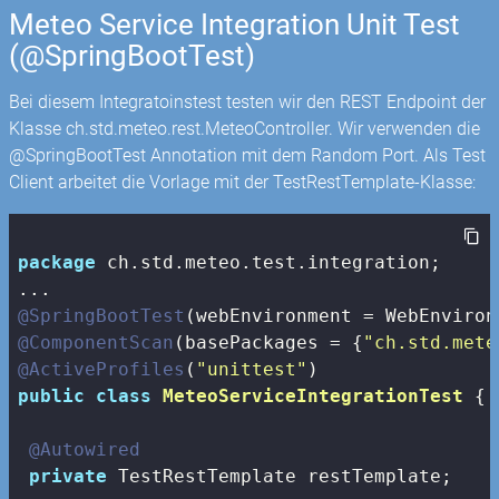
Meteo Service Integration Unit Test
(@SpringBootTest)
Bei diesem Integratoinstest testen wir den REST Endpoint der
Klasse ch.std.meteo.rest.MeteoController. Wir verwenden die
@SpringBootTest Annotation mit dem Random Port. Als Test
Client arbeitet die Vorlage mit der TestRestTemplate-Klasse:
package
 ch.std.meteo.test.integration;

@SpringBootTest
@ComponentScan
(basePackages = {
"ch.std.mete
@ActiveProfiles
(
"unittest"
public
class
MeteoServiceIntegrationTest
{

@Autowired
private
 TestRestTemplate restTemplate;
