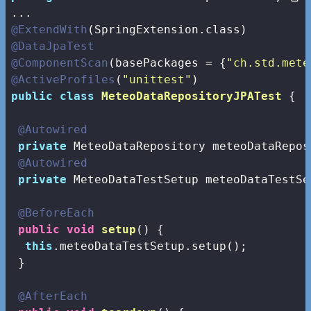
@ExtendWith
@DataJpaTest
@ComponentScan
(basePackages = {
"ch.std.mete
@ActiveProfiles
(
"unittest"
public
class
MeteoDataRepositoryJPATest
{

@Autowired
private
 MeteoDataRepository meteoDataReposi
@Autowired
private
 MeteoDataTestSetup meteoDataTestSet
@BeforeEach
public
void
setup
()
{

this
.meteoDataTestSetup.setup();

 }

@AfterEach