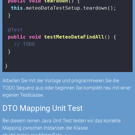
public
void
teardown
()
{

this
.meteoDataTestSetup.teardown();

 }

@Test
public
void
testMeteoDataFindAll
()
{

// TODO
 }

}
Arbeiten Sie mit der Vorlage und programmieren Sie die
TODO Sequenz aus oder beginnen Sie komplett neu mit einer
eigenen Testklasse.
DTO Mapping Unit Test
Bei diesem reinen Java Unit Test testen wir das korrekte
Mapping zwischen Instanzen der Klasse