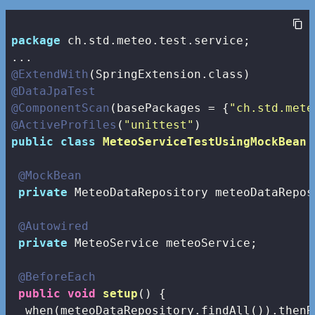
package
 ch.std.meteo.test.service;

@ExtendWith
@DataJpaTest
@ComponentScan
(basePackages = {
"ch.std.mete
@ActiveProfiles
(
"unittest"
public
class
MeteoServiceTestUsingMockBean
@MockBean
private
 MeteoDataRepository meteoDataReposi
@Autowired
private
 MeteoService meteoService;

@BeforeEach
public
void
setup
()
{

  when(meteoDataRepository.findAll()).thenR