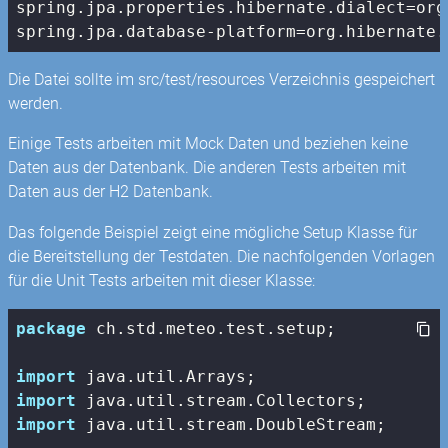
spring.jpa.properties.hibernate.dialect=org
spring.jpa.database-platform=org.hibernate.
Die Datei sollte im src/test/resources Verzeichnis gespeichert
werden.
Einige Tests arbeiten mit Mock Daten und beziehen keine
Daten aus der Datenbank. Die anderen Tests arbeiten mit
Daten aus der H2 Datenbank.
Das folgende Beispiel zeigt eine mögliche Setup Klasse für
die Bereitstellung der Testdaten. Die nachfolgenden Vorlagen
für die Unit Tests arbeiten mit dieser Klasse:
package
 ch.std.meteo.test.setup;

import
import
import
 java.util.stream.DoubleStream;
