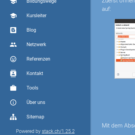
Zuerst öffnen
school
Bildungswege
auf:
school
Kursleiter
Blog
group
Netzwerk
sentiment_very_satisfied
Referenzen
contacts
Kontakt
work
Tools
info_outline
Über uns
Sitemap
Mit dem Absch
Powered by
stack.ch/1.25.2