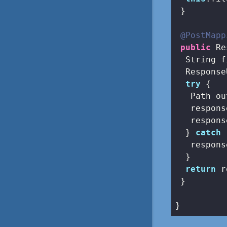
 }

@PostMapp
public
 Re
  String f
  Response
try
 {

   Path ou
   respons
   respons
  } 
catch
 
   respons
  }

return
 r
 }
