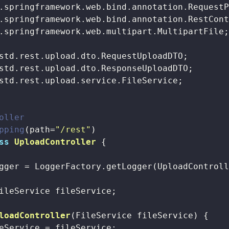
.springframework.web.multipart.MultipartFile;
std.rest.upload.service.FileService;

oller
pping
(path=
"/rest"
ss
UploadController
{

gger = LoggerFactory.getLogger(UploadControll
ileService fileService;

loadController
(FileService fileService)
{

eService = fileService;
