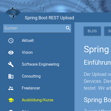
Spring Boot REST Upload
BLOG
S
access_time
Aktuell
Spring
visibility
Vision
Einführu
build
Software Engineering
Der Upload v
business
Consulting
Services. Di
testet. Wir a
supervisor_account
Freelancer
Spring Bo
school
Ausbildung/Kurse