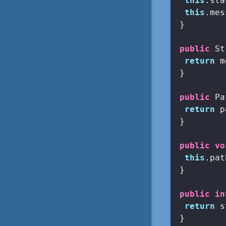
this
.sta
this
.mes
 }

public
 St
return
 m
 }

public
 Pa
return
 p
 }

public
vo
this
.pat
 }

public
in
return
 s
 }
