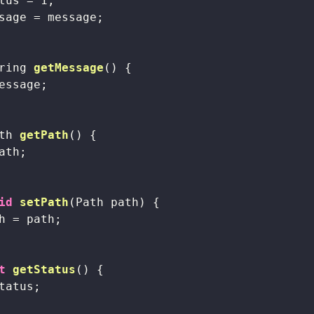
tus = 
1
;

sage = message;

ring 
getMessage
()
{

essage;

th 
getPath
()
{

ath;

id
setPath
(Path path)
{

h = path;

t
getStatus
()
{

tatus;
