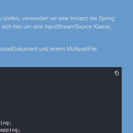
stellen, verwenden wir eine Instanz der Spring
t sich hier um eine InputStreamSource Klasse,
uploadDokument und einem MultipartFile