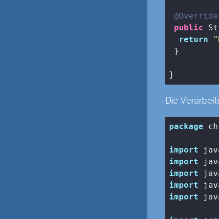
@Override
public
 St
return
"
 }

}
Die Verarbeit
package
 ch
import
import
import
import
import
 jav