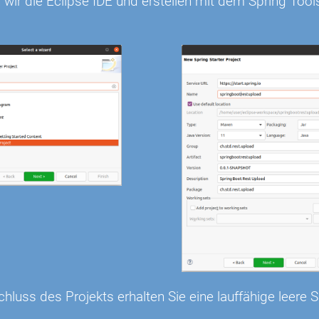
 wir die Eclipse IDE und erstellen mit dem Spring Tool
luss des Projekts erhalten Sie eine lauffähige leere S