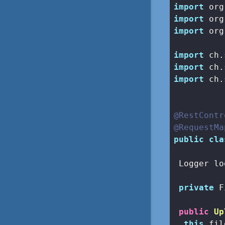
import
import
import
 org
import
import
import
 ch.
@RestContr
@RequestMa
public
cla
 Logger lo
private
 F
public
Up
this
.fil