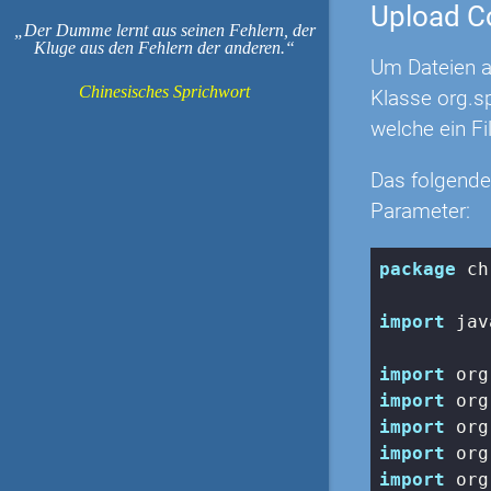
Upload Co
Der Dumme lernt aus seinen Fehlern, der
Kluge aus den Fehlern der anderen.
Um Dateien a
Chinesisches Sprichwort
Klasse org.s
welche ein Fi
Das folgende
Parameter:
package
 ch
import
 jav
import
import
import
import
import