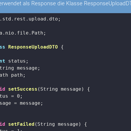
verwendet als Response die Klasse ResponseUploadD
.std.rest.upload.dto;

a.nio.file.Path;

ss
ResponseUploadDTO
{

nt
 status;

tring message;

ath path;

id
setSuccess
(String message)
{

tus = 
0
;

sage = message;

id
setFailed
(String message)
{
