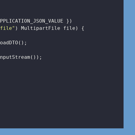
PPLICATION_JSON_VALUE })

"file"
)
 MultipartFile file) 
{

oadDTO();

nputStream());
