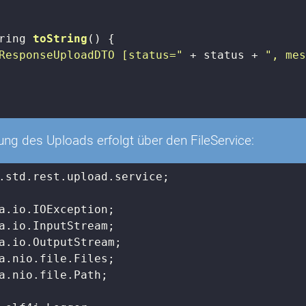
ring 
toString
()
{

ResponseUploadDTO [status="
 + status + 
", me
ung des Uploads erfolgt über den FileService:
.std.rest.upload.service;

a.nio.file.Path;
