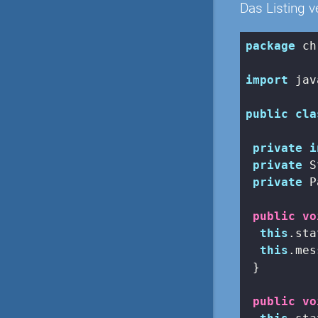
Das Listing 
package
 ch
import
 jav
public
cla
private
i
private
 S
private
 P
public
vo
this
.sta
this
.mes
 }

public
vo