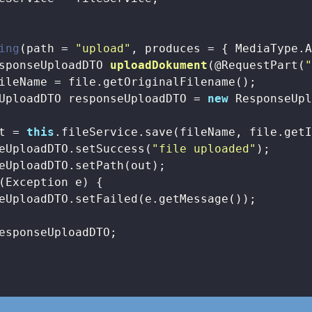
ing
(path = 
"upload"
, produces = { MediaType.A
sponseUploadDTO 
uploadDokument
(@RequestPart(
ileName = file.getOriginalFilename();

UploadDTO responseUploadDTO = 
new
 ResponseUpl
t = 
this
.fileService.save(fileName, file.getI
eUploadDTO.setSuccess(
"file uploaded"
);

eUploadDTO.setPath(out);

(Exception e) {

eUploadDTO.setFailed(e.getMessage());

esponseUploadDTO;
