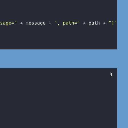
ssage="
 + message + 
", path="
 + path + 
"]"
;
