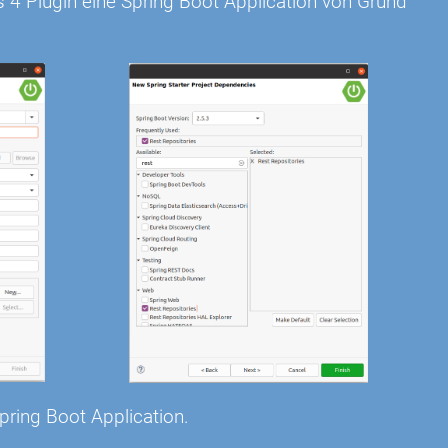
s 4 Plugin eine Spring Boot Application von Grund
pring Boot Application.