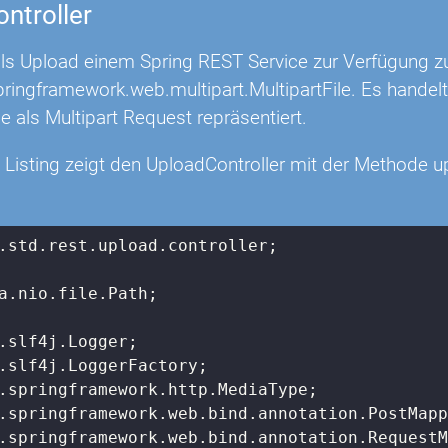
ntroller
ls Upload einem Spring REST Service zur Verfügung zu 
pringframework.web.multipart.MultipartFile. Es handel
le als Multipart Request repräsentiert.
 Listing zeigt den UploadController mit der Methode 
.std.rest.upload.controller;

a.nio.file.Path;
