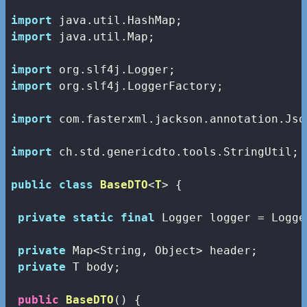
import
import
 java.util.Map;

import
import
 org.slf4j.LoggerFactory;

import
 com.fasterxml.jackson.annotation.Json
import
 ch.std.genericdto.tools.StringUtil;

public
class
BaseDTO
<
T
> 
{

private
static
final
 Logger logger = Logge
private
 Map<String, Object> header;

private
 T body;

public
BaseDTO
()
{
