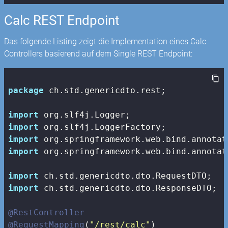
Calc REST Endpoint
Das folgende Listing zeigt die Implementation eines Calc
Controllers basierend auf dem Single REST Endpoint:
package
 ch.std.genericdto.rest;

import
import
import
import
 org.springframework.web.bind.annotat
import
import
 ch.std.genericdto.dto.ResponseDTO;

@RestController
@RequestMapping
(
"/rest/calc"