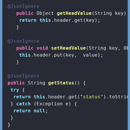
@JsonIgnore
public
 Object 
getHeadValue
(String key)
return
this
.header.get(key);

    }

@JsonIgnore
public
void
setHeadValue
(String key, Ob
this
.header.put(key,  value);

    }

@JsonIgnore
public
 String 
getStatus
()
{

try
 {

return
this
.header.get(
"status"
).toStrin
  } 
catch
 (Exception e) {

return
null
;

  }

 }
