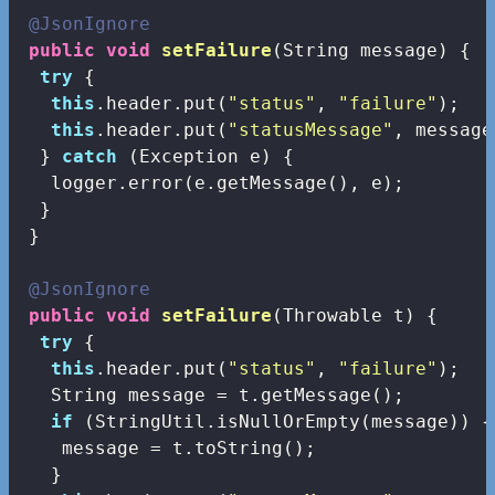
@JsonIgnore
public
void
setFailure
(String message)
{

try
 {

this
.header.put(
"status"
, 
"failure"
);

this
.header.put(
"statusMessage"
, message)
  } 
catch
 (Exception e) {

   logger.error(e.getMessage(), e);

  }

 }

@JsonIgnore
public
void
setFailure
(Throwable t)
{

try
 {

this
.header.put(
"status"
, 
"failure"
);

   String message = t.getMessage();

if
 (StringUtil.isNullOrEmpty(message)) {

    message = t.toString();

   }
