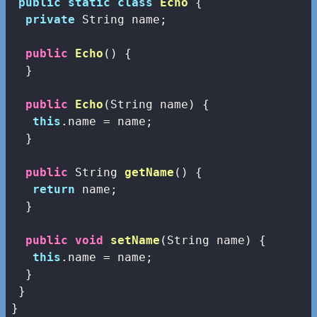
public
static
class
Echo
{

private
 String name;

public
Echo
()
{

  }

public
Echo
(String name)
{

this
.name = name;

  }

public
 String 
getName
()
{

return
 name;

  }

public
void
setName
(String name)
{

this
.name = name;

  }

 }
