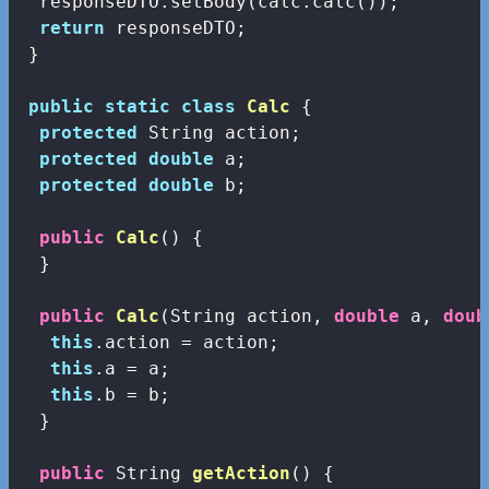
  responseDTO.setBody(calc.calc());

return
 responseDTO;

 }

public
static
class
Calc
{

protected
 String action;

protected
double
 a;

protected
double
 b;

public
Calc
()
{

  }

public
Calc
(String action, 
double
 a, 
doub
this
.action = action;   

this
.a = a;

this
.b = b;

  }

public
 String 
getAction
()
{
