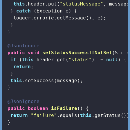
this
.header.put(
"statusMessage"
, message)
  } 
catch
 (Exception e) {

   logger.error(e.getMessage(), e);

  }

 }

@JsonIgnore
public
void
setStatusSuccessIfNotSet
(Strin
if
 (
this
.header.get(
"status"
) != 
null
) {

return
;

  }

this
.setSuccess(message);

 }

@JsonIgnore
public
boolean
isFailure
()
{

return
"failure"
.equals(
this
.getStatus());
 }
