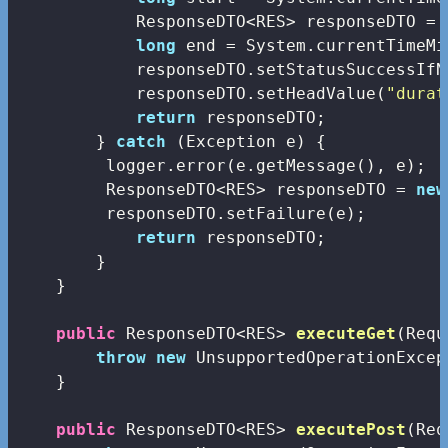
            ResponseDTO<RES> responseDTO = 
long
 end = System.currentTimeMi
            responseDTO.setStatusSuccessIfN
            responseDTO.setHeadValue(
"durat
return
 responseDTO;

        } 
catch
 (Exception e) {

         logger.error(e.getMessage(), e);

         ResponseDTO<RES> responseDTO = 
new
         responseDTO.setFailure(e);

return
 responseDTO;

        }

    }

public
 ResponseDTO<RES> 
executeGet
(Requ
throw
new
 UnsupportedOperationExcep
    }

public
 ResponseDTO<RES> 
executePost
(Req