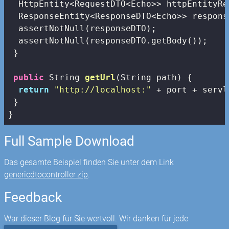
  HttpEntity<RequestDTO<Echo>> httpEntityRe
  ResponseEntity<ResponseDTO<Echo>> respons
  assertNotNull(responseDTO);

  assertNotNull(responseDTO.getBody());

 }

public
 String 
getUrl
(String path)
{

return
"http://localhost:"
 + port + servl
 }

}
Full Sample Download
Das gesamte Beispiel finden Sie unter dem Link
genericdtocontroller.zip
.
Feedback
War dieser Blog für Sie wertvoll. Wir danken für jede