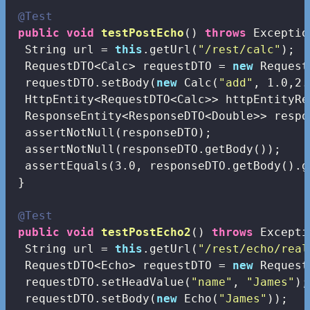
@Test
public
void
testPostEcho
()
throws
 Exceptio
  String url = 
this
.getUrl(
"/rest/calc"
);

  RequestDTO<Calc> requestDTO = 
new
 Request
  requestDTO.setBody(
new
 Calc(
"add"
, 
1.0
,
2.
  HttpEntity<RequestDTO<Calc>> httpEntityRe
  ResponseEntity<ResponseDTO<Double>> respo
  assertNotNull(responseDTO);

  assertNotNull(responseDTO.getBody());

  assertEquals(
3.0
, responseDTO.getBody().g
 }

@Test
public
void
testPostEcho2
()
throws
 Excepti
  String url = 
this
.getUrl(
"/rest/echo/real
  RequestDTO<Echo> requestDTO = 
new
 Request
  requestDTO.setHeadValue(
"name"
, 
"James"
);

  requestDTO.setBody(
new
 Echo(
"James"
));
