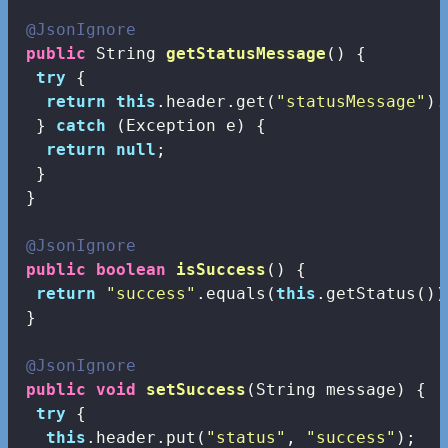
@JsonIgnore
public
 String 
getStatusMessage
()
{

try
 {

return
this
.header.get(
"statusMessage"
).
  } 
catch
 (Exception e) {

return
null
;

  }

 }

@JsonIgnore
public
boolean
isSuccess
()
{

return
"success"
.equals(
this
.getStatus());
 }

@JsonIgnore
public
void
setSuccess
(String message)
{

try
 {

this
.header.put(
"status"
, 
"success"
);
