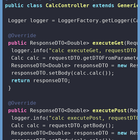
public
class
CalcController
extends
Generic
 Logger logger = LoggerFactory.getLogger(Ca
@Override
public
 ResponseDTO<Double> 
executeGet
(Requ
  logger.info(
"calc executeGet, requestDTO 
  Calc calc = requestDTO.getDTOFromParamete
  ResponseDTO<Double> responseDTO = 
new
 Res
  responseDTO.setBody(calc.calc());

return
 responseDTO;

 }

@Override
public
 ResponseDTO<Double> 
executePost
(Req
  logger.info(
"calc executePost, requestDTO
  Calc calc = requestDTO.getBody();  

  ResponseDTO<Double> responseDTO = 
new
 Res