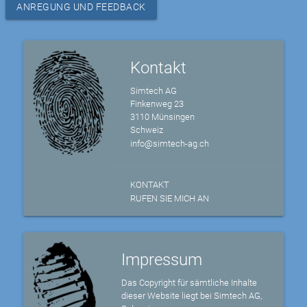
ANREGUNG UND FEEDBACK
Kontakt
Simtech AG
Finkenweg 23
3110 Münsingen
Schweiz
info@simtech-ag.ch
KONTAKT
RUFEN SIE MICH AN
Impressum
Das Copyright für sämtliche Inhalte
dieser Website liegt bei Simtech AG,