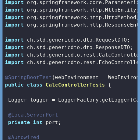
import
import
import
import
 org.springframework.http.ResponseEnti
import
import
import
import
 ch.std.genericdto.rest.EchoController
@SpringBootTest
public
class
CalcControllerTests
{

 Logger logger = LoggerFactory.getLogger(Ca
@LocalServerPort
private
int
 port;

@Autowired