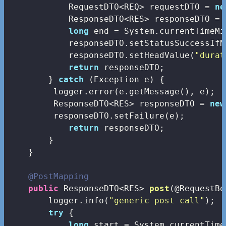
            RequestDTO<REQ> requestDTO = 
ne
            ResponseDTO<RES> responseDTO = 
long
 end = System.currentTimeMi
            responseDTO.setStatusSuccessIfN
            responseDTO.setHeadValue(
"durat
return
 responseDTO;

        } 
catch
 (Exception e) {

         logger.error(e.getMessage(), e);

         ResponseDTO<RES> responseDTO = 
new
         responseDTO.setFailure(e);

return
 responseDTO;

        }

    }

@PostMapping
public
 ResponseDTO<RES> 
post
(@RequestBo
        logger.info(
"generic post call"
);

try
 {         

long
 start = System.currentTime