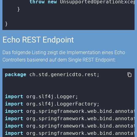
throw
new
 UnsupportedOperationExcep
    }

}
Echo REST Endpoint
Das folgende Listing zeigt die Implementation eines Echo
Controllers basierend auf dem Single REST Endpoint:
package
 ch.std.genericdto.rest;

import
import
import
import
import
import
 org.springframework.web.bind.annotat