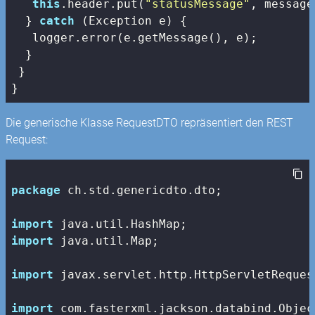
this
.header.put(
"statusMessage"
, message)
  } 
catch
 (Exception e) {

   logger.error(e.getMessage(), e);

  }

 }

}
Die generische Klasse RequestDTO repräsentiert den REST
Request:
package
 ch.std.genericdto.dto;

import
import
 java.util.Map;

import
 javax.servlet.http.HttpServletRequest
import
 com.fasterxml.jackson.databind.Object