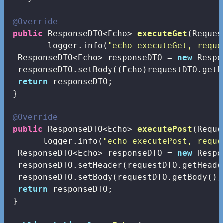
@Override
public
 ResponseDTO<Echo> 
executeGet
(Reques
        logger.info(
"echo executeGet, reque
  ResponseDTO<Echo> responseDTO = 
new
 Respo
  responseDTO.setBody((Echo)requestDTO.getBo
return
 responseDTO;

 }

@Override
public
 ResponseDTO<Echo> 
executePost
(Reque
       logger.info(
"echo executePost, reque
  ResponseDTO<Echo> responseDTO = 
new
 Respo
  responseDTO.setHeader(requestDTO.getHeader
  responseDTO.setBody(requestDTO.getBody());
return
 responseDTO;

 }
