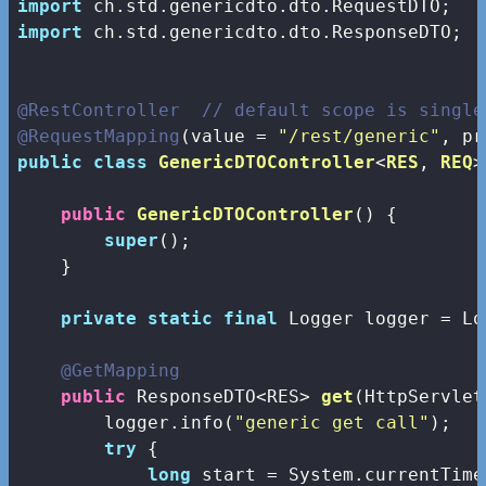
import
import
 ch.std.genericdto.dto.ResponseDTO;

@RestController
// default scope is single
@RequestMapping
(value = 
"/rest/generic"
public
class
GenericDTOController
<
RES
, 
REQ
>
public
GenericDTOController
()
{

super
();

    }

private
static
final
 Logger logger = Lo
@GetMapping
public
 ResponseDTO<RES> 
get
(HttpServlet
        logger.info(
"generic get call"
);

try
 {         

long
 start = System.currentTime