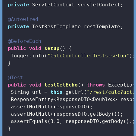
private
 ServletContext servletContext;

@Autowired
private
 TestRestTemplate restTemplate;

@BeforeEach
public
void
setup
()
{

  logger.info(
"CalcControllerTests.setup"
);

 }

@Test
public
void
testGetEcho
()
throws
 Exception
  String url = 
this
.getUrl(
"/rest/calc?acti
  ResponseEntity<ResponseDTO<Double>> respo
  assertNotNull(responseDTO);

  assertNotNull(responseDTO.getBody());

  assertEquals(
3.0
, responseDTO.getBody().g
 }
