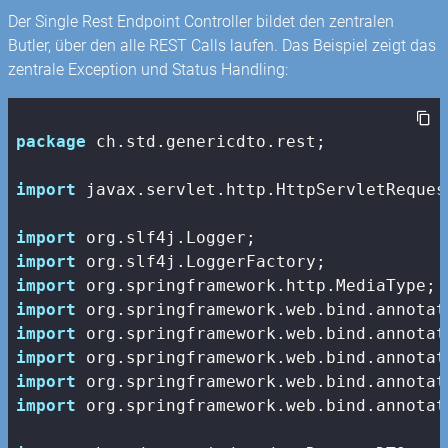
Der Single Rest Endpoint Controller bildet den zentralen
Butler, über den alle REST Calls laufen. Das Beispiel zeigt das
zentrale Exception und Status Handling:
package
 ch.std.genericdto.rest;

import
 javax.servlet.http.HttpServletRequest
import
import
import
import
import
import
import
import
 org.springframework.web.bind.annotat