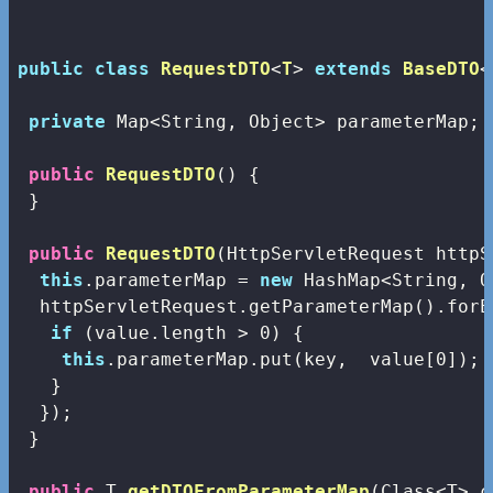
public
class
RequestDTO
<
T
> 
extends
BaseDTO
<
private
 Map<String, Object> parameterMap;

public
RequestDTO
()
{

 }

public
RequestDTO
(HttpServletRequest httpS
this
.parameterMap = 
new
 HashMap<String, O
  httpServletRequest.getParameterMap().forE
if
 (value.length > 
0
) {

this
.parameterMap.put(key,  value[
0
]); 
   }

  });

 }

public
 T 
getDTOFromParameterMap
(Class<T> c