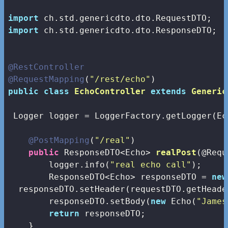
import
import
 ch.std.genericdto.dto.ResponseDTO;

@RestController
@RequestMapping
(
"/rest/echo"
public
class
EchoController
extends
Generic
 Logger logger = LoggerFactory.getLogger(Ec
@PostMapping
(
"/real"
)

public
 ResponseDTO<Echo> 
realPost
(@Requ
        logger.info(
"real echo call"
);

        ResponseDTO<Echo> responseDTO = 
new
  responseDTO.setHeader(requestDTO.getHeader
        responseDTO.setBody(
new
 Echo(
"James
return
 responseDTO;

    }
