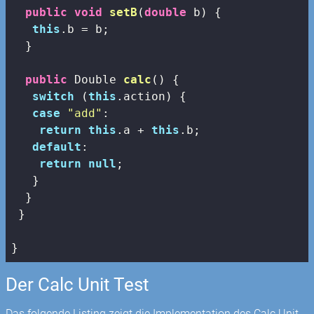
public
void
setB
(
double
 b)
{

this
.b = b;

  }

public
 Double 
calc
()
{

switch
 (
this
.action) {

case
"add"
:

return
this
.a + 
this
.b;

default
:

return
null
;

   }

  }

 }

}
Der Calc Unit Test
Das folgende Listing zeigt die Implementation des Calc Unit