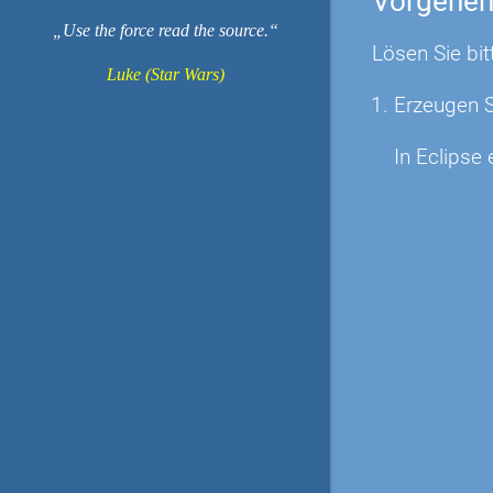
Vorgehe
Use the force read the source.
Lösen Sie bit
Luke (Star Wars)
Erzeugen S
In Eclipse