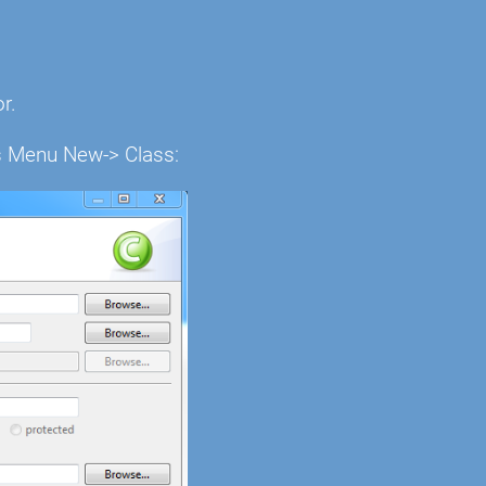
r.
as Menu New-> Class: