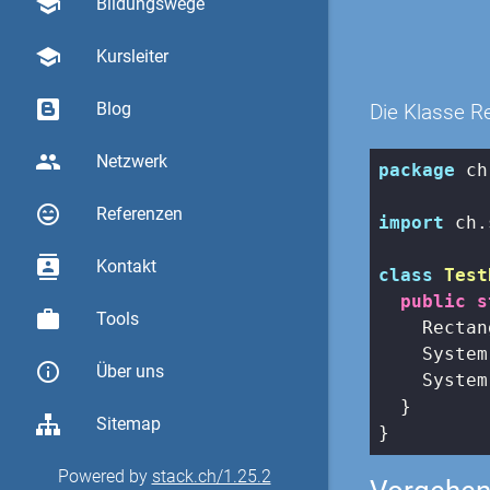
school
Bildungswege
school
Kursleiter
Blog
Die Klasse Re
group
Netzwerk
package
 ch
sentiment_very_satisfied
Referenzen
import
 ch.
contacts
Kontakt
class
Test
public
s
work
Tools
    Rectan
    System
info_outline
Über uns
    System
  }

Sitemap
}
Powered by
stack.ch/1.25.2