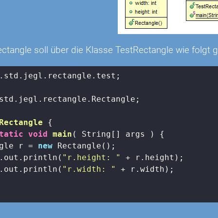
ctangle soll über die Klasse TestRectangle wie folgt 
.std.jegl.rectangle.test;

std.jegl.rectangle.Rectangle;

Rectangle
{

tatic
void
main
( String[] args )
{

gle r = 
new
 Rectangle();

.out.println(
"r.height: "
 + r.height);

.out.println(
"r.width: "
 + r.width);
