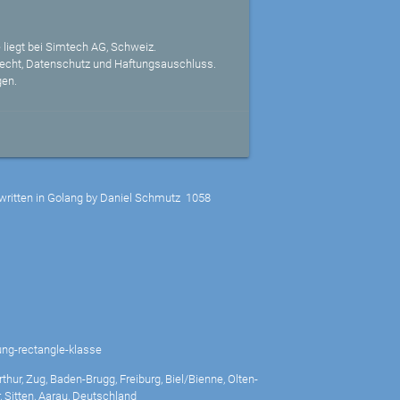
 liegt bei Simtech AG, Schweiz.
echt, Datenschutz und Haftungsauschluss.
gen.
written in Golang by Daniel Schmutz
1058
ng-rectangle-klasse
thur, Zug, Baden-Brugg, Freiburg, Biel/Bienne, Olten-
 Sitten, Aarau, Deutschland