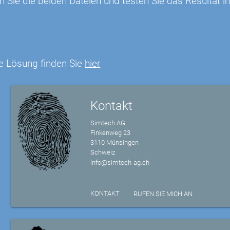
n Sie die beiden Dateien und testen Sie das Resultat
e Lösung finden Sie
hier
Kontakt
Simtech AG
Finkenweg 23
3110 Münsingen
Schweiz
info@simtech-ag.ch
KONTAKT
RUFEN SIE MICH AN