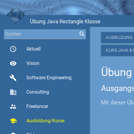
Übung Java Rectangle Klasse
AUSBILDUNG
access_time
Aktuell
KURS JAVA 8
visibility
Vision
Übung 
build
Software Engineering
Ausgangs
business
Consulting
Mit dieser Ü
supervisor_account
Freelancer
school
Ausbildung/Kurse