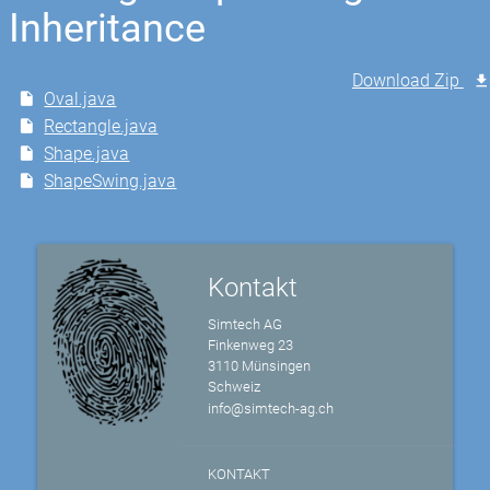
Inheritance
Download Zip
Oval.java
Rectangle.java
Shape.java
ShapeSwing.java
Kontakt
Simtech AG
Finkenweg 23
3110 Münsingen
Schweiz
info@simtech-ag.ch
KONTAKT