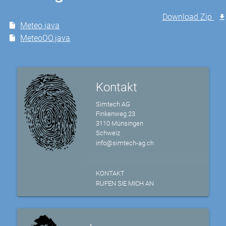
Download Zip
Meteo.java
MeteoOO.java
Kontakt
Simtech AG
Finkenweg 23
3110 Münsingen
Schweiz
info@simtech-ag.ch
KONTAKT
RUFEN SIE MICH AN