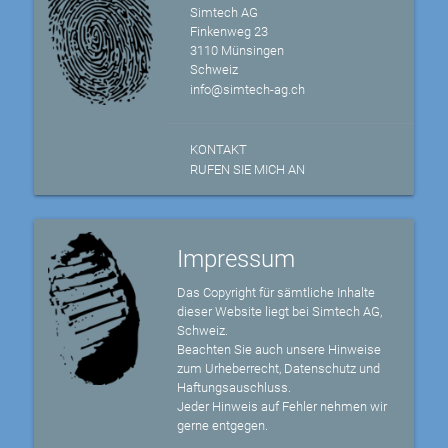
Simtech AG
Finkenweg 23
3110 Münsingen
Schweiz
info@simtech-ag.ch
KONTAKT
RUFEN SIE MICH AN
Impressum
Das Copyright für sämtliche Inhalte
dieser Website liegt bei Simtech AG,
Schweiz.
Beachten Sie auch unsere Hinweise
zum Urheberrecht, Datenschutz und
Haftungsauschluss.
Jeder Hinweis auf Fehler nehmen wir
gerne entgegen.