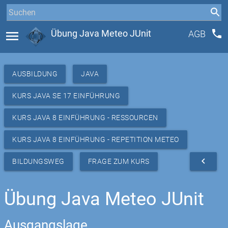
phone
menu
Übung Java Meteo JUnit
AGB
AUSBILDUNG
JAVA
KURS JAVA SE 17 EINFÜHRUNG
KURS JAVA 8 EINFÜHRUNG - RESSOURCEN
KURS JAVA 8 EINFÜHRUNG - REPETITION METEO
navigate_before
BILDUNGSWEG
FRAGE ZUM KURS
Übung Java Meteo JUnit
Ausgangslage