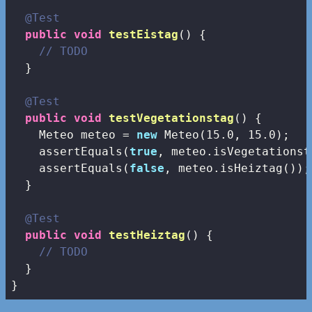
@Test
public
void
testEistag
()
{

// TODO
  }

@Test
public
void
testVegetationstag
()
{

    Meteo meteo = 
new
 Meteo(
15.0
, 
15.0
);

    assertEquals(
true
, meteo.isVegetationst
    assertEquals(
false
, meteo.isHeiztag());

  }

@Test
public
void
testHeiztag
()
{

// TODO
  }

}