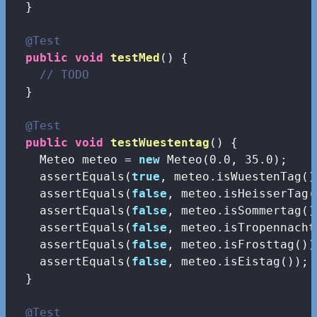
  }

@Test
public
void
testMed
()
{

// TODO
  }

@Test
public
void
testWuestentag
()
{

    Meteo meteo = 
new
 Meteo(
0.0
, 
35.0
);

    assertEquals(
true
, meteo.isWuestenTag())
    assertEquals(
false
, meteo.isHeisserTag()
    assertEquals(
false
, meteo.isSommertag())
    assertEquals(
false
, meteo.isTropennacht(
    assertEquals(
false
, meteo.isFrosttag());
    assertEquals(
false
, meteo.isEistag());

  }

@Test