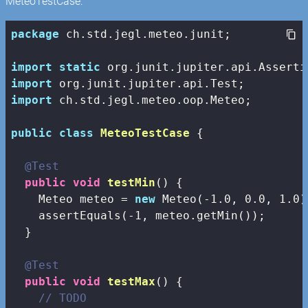
MeteoTestCase:
package
 ch.std.jegl.meteo.junit;

import
static
import
import
 ch.std.jegl.meteo.oop.Meteo;

public
class
MeteoTestCase
{

@Test
public
void
testMin
()
{

    Meteo meteo = 
new
 Meteo(-
1.0
, 
0.0
, 
1.0
)
    assertEquals(-
1
, meteo.getMin());

  }

@Test
public
void
testMax
()
{

// TODO