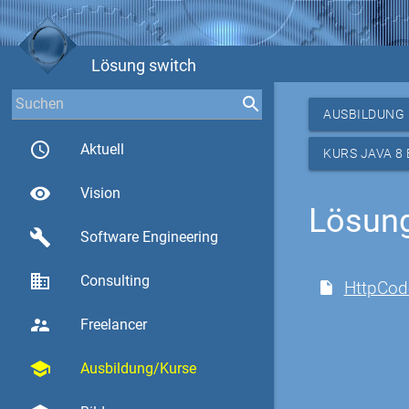
Lösung switch
AUSBILDUNG
access_time
Aktuell
KURS JAVA 8
visibility
Vision
Lösung
build
Software Engineering
business
Consulting
HttpCod
supervisor_account
Freelancer
school
Ausbildung/Kurse