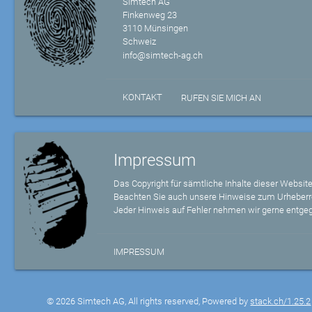
Simtech AG
Finkenweg 23
3110 Münsingen
Schweiz
info@simtech-ag.ch
KONTAKT
RUFEN SIE MICH AN
Impressum
Das Copyright für sämtliche Inhalte dieser Website
Beachten Sie auch unsere Hinweise zum Urheberr
Jeder Hinweis auf Fehler nehmen wir gerne entge
IMPRESSUM
© 2026 Simtech AG, All rights reserved, Powered by
stack.ch/1.25.2