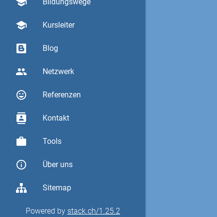
school
Bildungswege
school
Kursleiter
Blog
group
Netzwerk
sentiment_very_satisfied
Referenzen
contacts
Kontakt
work
Tools
info_outline
Über uns
Sitemap
Powered by
stack.ch/1.25.2