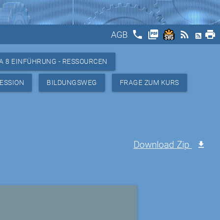
phone
picture_as_pdf
rss_feed
print
AGB
A 8 EINFÜHRUNG - RESSOURCEN
ESSION
BILDUNGSWEG
FRAGE ZUM KURS
Download Zip