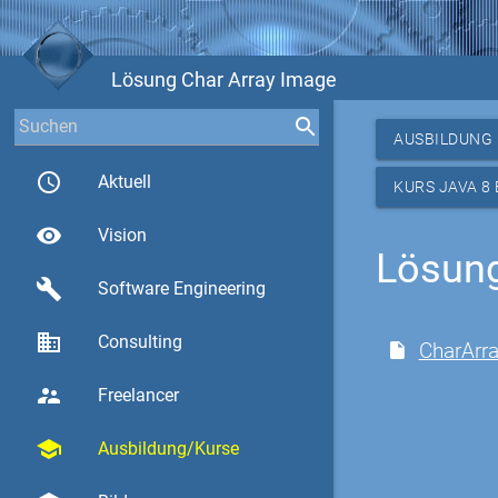
Lösung Char Array Image
AUSBILDUNG
access_time
Aktuell
KURS JAVA 8
visibility
Vision
Lösung
build
Software Engineering
business
Consulting
CharArr
supervisor_account
Freelancer
school
Ausbildung/Kurse