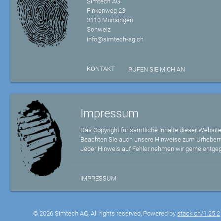
Simtech AG
Finkenweg 23
3110 Münsingen
Schweiz
info@simtech-ag.ch
KONTAKT
RUFEN SIE MICH AN
Impressum
Das Copyright für sämtliche Inhalte dieser Website
Beachten Sie auch unsere Hinweise zum Urheberr
Jeder Hinweis auf Fehler nehmen wir gerne entge
IMPRESSUM
© 2026 Simtech AG, All rights reserved, Powered by
stack.ch/1.25.2