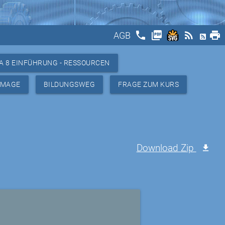
phone
picture_as_pdf
rss_feed
print
AGB
A 8 EINFÜHRUNG - RESSOURCEN
IMAGE
BILDUNGSWEG
FRAGE ZUM KURS
Download Zip