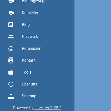
school
Bildungswege
school
Kursleiter
Blog
group
Netzwerk
sentiment_very_satisfied
Referenzen
contacts
Kontakt
work
Tools
info_outline
Über uns
Sitemap
Powered by
stack.ch/1.25.2