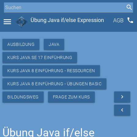
phone
menu
Übung Java if/else Expression
AGB
AUSBILDUNG
JAVA
KURS JAVA SE 17 EINFÜHRUNG
KURS JAVA 8 EINFÜHRUNG - RESSOURCEN
KURS JAVA 8 EINFÜHRUNG - ÜBUNGEN BASIC
navigate_next
BILDUNGSWEG
FRAGE ZUM KURS
navigate_before
Übung Java if/else