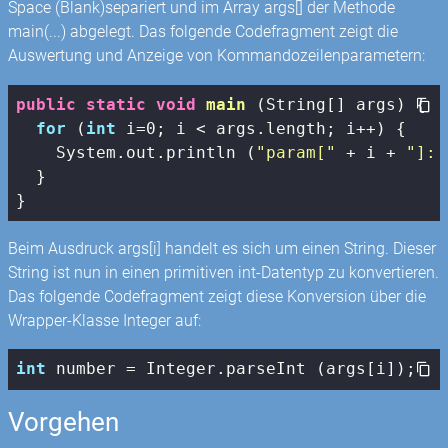
Space (Blank)separiert und im Array args[] der Methode
main(...) abgelegt. Das folgende Codefragment zeigt die
Auswertung und Anzeige von Kommandozeilenparametern:
public
static
void
main
(String[] args)
{

for
 (
int
 i=
0
; i < args.length; i++) {

    System.out.println (
"param["
 + i + 
"]: 
  }

}
Beim Ausdruck args[i] handelt es sich um einen String. Dieser
String ist nun in einen primitiven int-Datentyp zu konvertieren.
Das folgende Codefragment zeigt diese Konversion über die
Wrapper-Klasse Integer auf:
int
 number = Integer.parseInt (args[i]);
Vorgehen