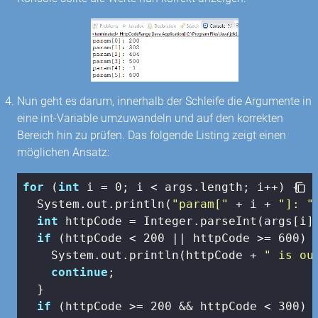
Nun geht es darum, innerhalb der Schleife die Argumente in
eine int-Variable umzuwandeln und auf den korrekten
Bereich hin zu prüfen. Das folgende Listing zeigt einen
möglichen Ansatz:
for
 (
int
 i = 
0
; i < args.length; i++) {

  System.out.println(
"param["
 + i + 
"]: "
int
 httpCode = Integer.parseInt(args[i])
if
 (httpCode < 
200
 || httpCode >= 
600
) {
    System.out.println(httpCode + 
" is ou
continue
;

  }

if
 (httpCode >= 
200
 && httpCode < 
300
) {