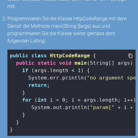
mit.
Programmieren Sie die Klasse HttpCodeRange mit dem
Gerüst der Methode main(String []args) aus und
programmieren Sie die Klasse weiter gemäss dem
folgenden Listing:
public
class
HttpCodeRange
{

public
static
void
main
(String[] args)
{
if
 (args.length < 
1
) {

      System.err.println(
"no argument spe
return
;

    }

for
 (
int
 i = 
0
; i < args.length; i++) 
       System.out.println(
"param["
 + i + 
    }

  }

}