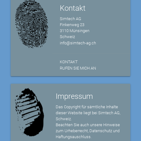
Kontakt
Simtech AG
Finkenweg 23
3110 Münsingen
Schweiz
info@simtech-ag.ch
KONTAKT
RUFEN SIE MICH AN
Impressum
Das Copyright für sämtliche Inhalte
dieser Website liegt bei Simtech AG,
Schweiz.
Beachten Sie auch unsere Hinweise
zum Urheberrecht, Datenschutz und
Haftungsauschluss.