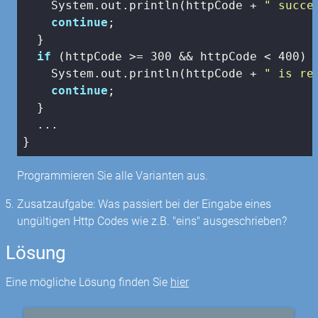
    System.out.println(httpCode + 
" succe
continue
;

  }

if
 (httpCode >= 
300
 && httpCode < 
400
) {
    System.out.println(httpCode + 
" is re
continue
;

  }

  ...

}
Programmieren Sie alle Varianten aus.
Zusatzaufgabe: Was passiert bei der Eingabe eines
ungültigen Http Codes wie z.B. "eins" ausgeschrieben?
Lösung
Eine mögliche Lösung finden Sie
hier