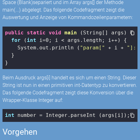
Space (Blank)separiert und im Array args[] der Methode
main(...) abgelegt. Das folgende Codefragment zeigt die
Auswertung und Anzeige von Kommandozeilenparametern:
public
static
void
main
(String[] args)
{

for
 (
int
 i=
0
; i < args.length; i++) {

    System.out.println (
"param["
 + i + 
"]: 
  }

}
Beim Ausdruck args[i] handelt es sich um einen String. Dieser
String ist nun in einen primitiven int-Datentyp zu konvertieren.
Das folgende Codefragment zeigt diese Konversion über die
Wrapper-Klasse Integer auf:
int
 number = Integer.parseInt (args[i]);
Vorgehen