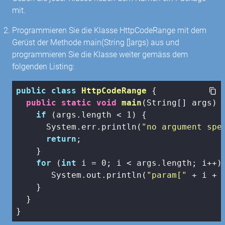
mit.
Programmieren Sie die Klasse HttpCodeRange mit dem
Gerüst der Methode main(String []args) aus und
programmieren Sie die Klasse weiter gemäss dem
folgenden Listing:
public
class
HttpCodeRange
{

public
static
void
main
(String[] args)
{
if
 (args.length < 
1
) {

      System.err.println(
"no argument spe
return
;

    }

for
 (
int
 i = 
0
; i < args.length; i++) 
       System.out.println(
"param["
 + i + 
    }

  }

}