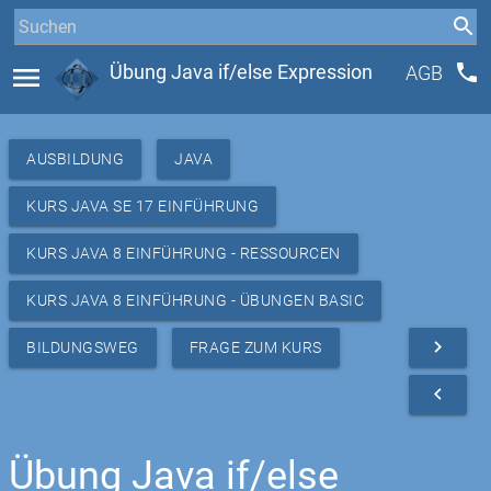
phone
menu
Übung Java if/else Expression
AGB
AUSBILDUNG
JAVA
KURS JAVA SE 17 EINFÜHRUNG
KURS JAVA 8 EINFÜHRUNG - RESSOURCEN
KURS JAVA 8 EINFÜHRUNG - ÜBUNGEN BASIC
navigate_next
BILDUNGSWEG
FRAGE ZUM KURS
navigate_before
Übung Java if/else