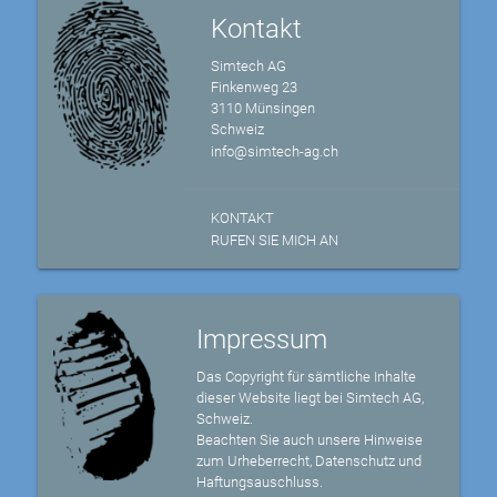
Kontakt
Simtech AG
Finkenweg 23
3110 Münsingen
Schweiz
info@simtech-ag.ch
KONTAKT
RUFEN SIE MICH AN
Impressum
Das Copyright für sämtliche Inhalte
dieser Website liegt bei Simtech AG,
Schweiz.
Beachten Sie auch unsere Hinweise
zum Urheberrecht, Datenschutz und
Haftungsauschluss.