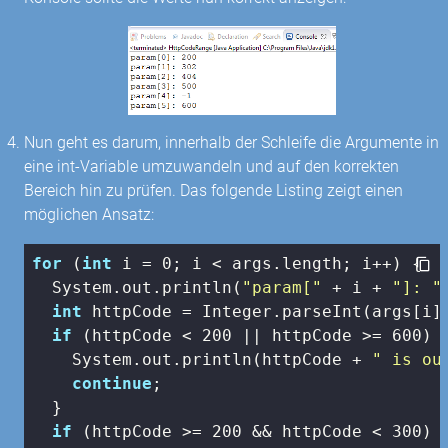
Nun geht es darum, innerhalb der Schleife die Argumente in
eine int-Variable umzuwandeln und auf den korrekten
Bereich hin zu prüfen. Das folgende Listing zeigt einen
möglichen Ansatz:
for
 (
int
 i = 
0
; i < args.length; i++) {

  System.out.println(
"param["
 + i + 
"]: "
int
 httpCode = Integer.parseInt(args[i])
if
 (httpCode < 
200
 || httpCode >= 
600
) {
    System.out.println(httpCode + 
" is ou
continue
;

  }

if
 (httpCode >= 
200
 && httpCode < 
300
) {