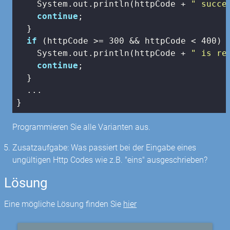
    System.out.println(httpCode + 
" succe
continue
;

  }

if
 (httpCode >= 
300
 && httpCode < 
400
) {
    System.out.println(httpCode + 
" is re
continue
;

  }

  ...

}
Programmieren Sie alle Varianten aus.
Zusatzaufgabe: Was passiert bei der Eingabe eines
ungültigen Http Codes wie z.B. "eins" ausgeschrieben?
Lösung
Eine mögliche Lösung finden Sie
hier