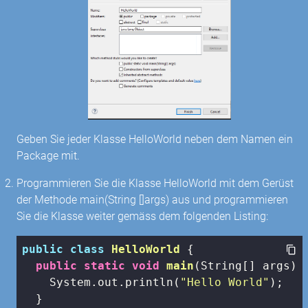
Geben Sie jeder Klasse HelloWorld neben dem Namen ein
Package mit.
Programmieren Sie die Klasse HelloWorld mit dem Gerüst
der Methode main(String []args) aus und programmieren
Sie die Klasse weiter gemäss dem folgenden Listing:
public
class
HelloWorld
{

public
static
void
main
(String[] args)
{
    System.out.println(
"Hello World"
);

  }
