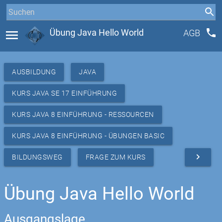
phone
menu
Übung Java Hello World
AGB
AUSBILDUNG
JAVA
KURS JAVA SE 17 EINFÜHRUNG
KURS JAVA 8 EINFÜHRUNG - RESSOURCEN
KURS JAVA 8 EINFÜHRUNG - ÜBUNGEN BASIC
navigate_next
BILDUNGSWEG
FRAGE ZUM KURS
Übung Java Hello World
Ausgangslage