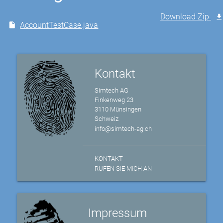
Download Zip
AccountTestCase.java
Kontakt
Simtech AG
Finkenweg 23
3110 Münsingen
Schweiz
info@simtech-ag.ch
KONTAKT
RUFEN SIE MICH AN
Impressum