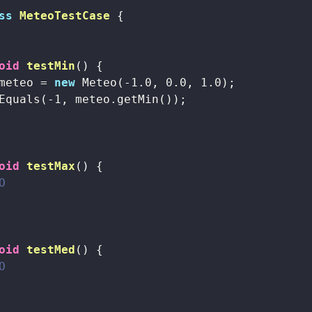
ss
MeteoTestCase
{

oid
testMin
()
{

meteo = 
new
 Meteo(-
1.0
, 
0.0
, 
1.0
);

Equals(-
1
, meteo.getMin());

oid
testMax
()
{

O
oid
testMed
()
{

O