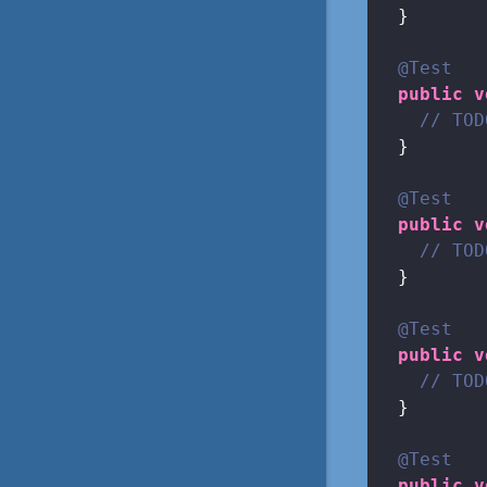
  }

@Test
public
v
// TOD
  }

@Test
public
v
// TOD
  }

@Test
public
v
// TOD
  }

@Test
public
v