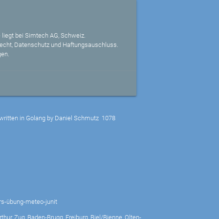
 liegt bei Simtech AG, Schweiz.
echt, Datenschutz und Haftungsauschluss.
gen.
written in Golang by Daniel Schmutz
1078
rs-übung-meteo-junit
thur, Zug, Baden-Brugg, Freiburg, Biel/Bienne, Olten-