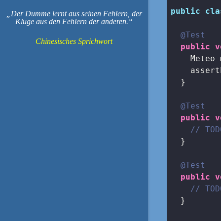
public
cla
Der Dumme lernt aus seinen Fehlern, der
Kluge aus den Fehlern der anderen.
@Test
Chinesisches Sprichwort
public
v
    Meteo 
    assert
  }

@Test
public
v
// TOD
  }

@Test
public
v
// TOD
  }
