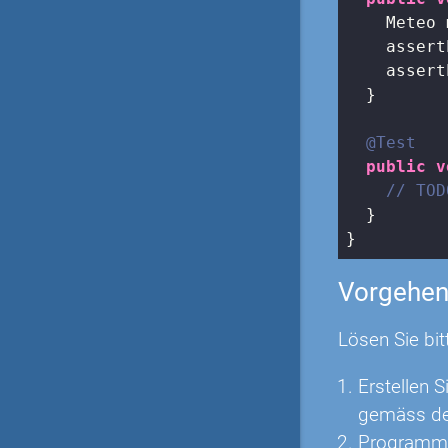
    Meteo 
    assert
    assert
  }

@Test
public
v
// TOD
  }

}
Vorgehe
Lösen Sie bit
Erstellen 
gemäss dem
Programmie