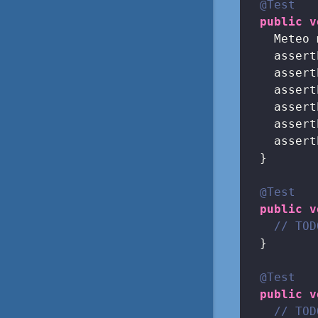
@Test
public
v
    Meteo 
    assert
    assert
    assert
    assert
    assert
    assert
  }

@Test
public
v
// TOD
  }

@Test
public
v
// TOD