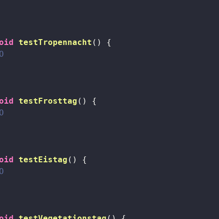
oid
testTropennacht
()
{

O
oid
testFrosttag
()
{

O
oid
testEistag
()
{

O
oid
testVegetationstag
()
{
