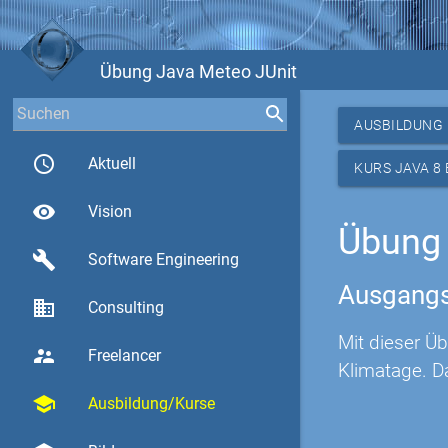
Übung Java Meteo JUnit
AUSBILDUNG
access_time
Aktuell
KURS JAVA 8
visibility
Vision
Übung 
build
Software Engineering
Ausgangs
business
Consulting
Mit dieser Ü
supervisor_account
Freelancer
Klimatage. D
school
Ausbildung/Kurse