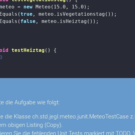
meteo = 
new
 Meteo(
15.0
, 
15.0
);

Equals(
true
, meteo.isVegetationstag());

Equals(
false
, meteo.isHeiztag());

oid
testHeiztag
()
{

O
n
te die Aufgabe wie folgt:
Sie die Klasse ch.std.jegl.meteo.junit.MeteoTestCase z
 obigen Listing (Copy).
ren Sie die fehlenden Unit Tests markiert mit TODO.