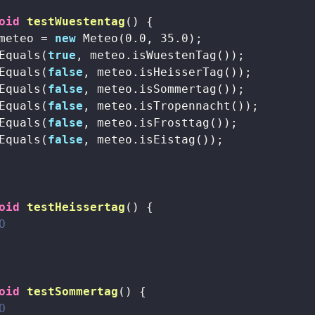
oid
testWuestentag
()
{

meteo = 
new
 Meteo(
0.0
, 
35.0
);

Equals(
true
, meteo.isWuestenTag());

Equals(
false
, meteo.isHeisserTag());

Equals(
false
, meteo.isSommertag());

Equals(
false
, meteo.isTropennacht());

Equals(
false
, meteo.isFrosttag());

Equals(
false
, meteo.isEistag());

oid
testHeissertag
()
{

O
oid
testSommertag
()
{

O