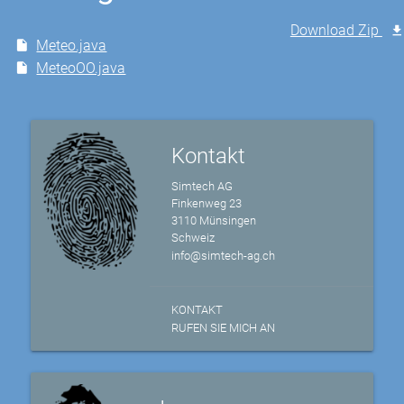
Download Zip
Meteo.java
MeteoOO.java
Kontakt
Simtech AG
Finkenweg 23
3110 Münsingen
Schweiz
info@simtech-ag.ch
KONTAKT
RUFEN SIE MICH AN