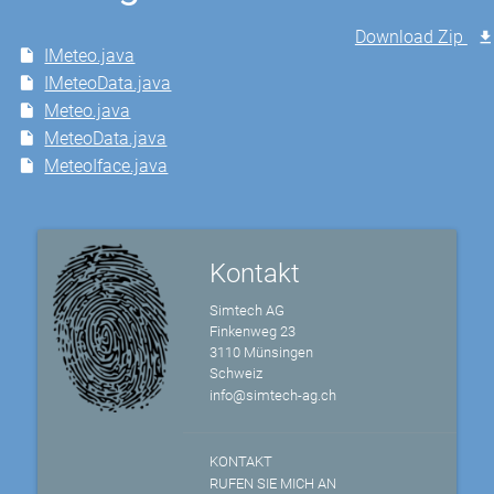
Download Zip
IMeteo.java
IMeteoData.java
Meteo.java
MeteoData.java
MeteoIface.java
Kontakt
Simtech AG
Finkenweg 23
3110 Münsingen
Schweiz
info@simtech-ag.ch
KONTAKT
RUFEN SIE MICH AN