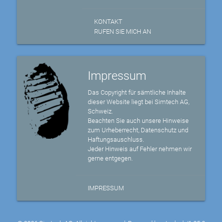
KONTAKT
RUFEN SIE MICH AN
Impressum
Das Copyright für sämtliche Inhalte
dieser Website liegt bei Simtech AG,
Schweiz.
Beachten Sie auch unsere Hinweise
zum Urheberrecht, Datenschutz und
Haftungsauschluss.
Jeder Hinweis auf Fehler nehmen wir
gerne entgegen.
IMPRESSUM