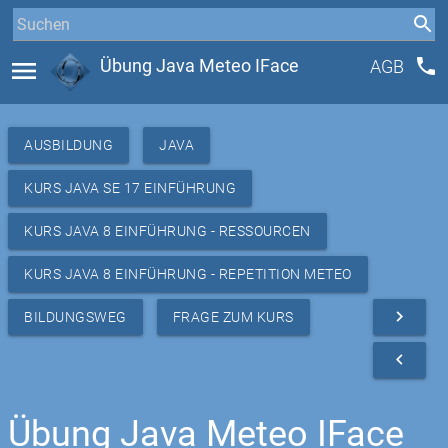
phone
menu
Übung Java Meteo IFace
AGB
AUSBILDUNG
JAVA
KURS JAVA SE 17 EINFÜHRUNG
KURS JAVA 8 EINFÜHRUNG - RESSOURCEN
KURS JAVA 8 EINFÜHRUNG - REPETITION METEO
navigate_next
BILDUNGSWEG
FRAGE ZUM KURS
navigate_before
Übung Java Meteo IFace