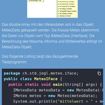
Das double-Array mit den Meteodaten soll in das Objekt
MeteoData gekapselt werden. Die Klasse Meteo übernimmt
die Daten via Objekt vom Typ IMeteoData (Interface). Die
Berechnung des Maxima, Minima und Mittelwertes erfolgt im
MeteoData Objekt.
Das folgende Listing zeigt das dazugehörende
Testprogramm:
package
public
class
MeteoIFace
{

public
static
void
main
(String[] args)
{

    IMeteoData meteoData = 
new
 MeteoData(-
8
    IMeteo meteo = 
new
 Meteo(meteoData);

    System.out.println(
"mittelwert = "
 + me