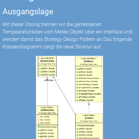
Ausgangslage
Mit dieser Übung trennen wir die gemessenen
Tempearaturdaten vom Meteo Objekt über ein Interface und
wenden damit das Strategy Design Pattern an.Das folgende
Klassendiagramm zeigt die neue Struktur auf: