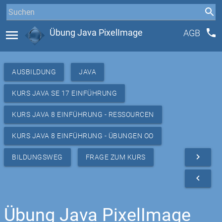
phone
menu
Übung Java PixelImage
AGB
AUSBILDUNG
JAVA
KURS JAVA SE 17 EINFÜHRUNG
KURS JAVA 8 EINFÜHRUNG - RESSOURCEN
KURS JAVA 8 EINFÜHRUNG - ÜBUNGEN OO
navigate_next
BILDUNGSWEG
FRAGE ZUM KURS
navigate_before
Übung Java PixelImage