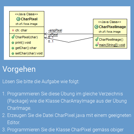
Vorgehen
Lösen Sie bitte die Aufgabe wie folgt:
Programmieren Sie diese Übung im gleiche Verzeichnis
(Package) wie die Klasse CharArrayImage aus der Übung
CharImage.
Erzeugen Sie die Datei CharPixel.java mit einem geeigneten
Editor.
Programmieren Sie die Klasse CharPixel gemäss obiger