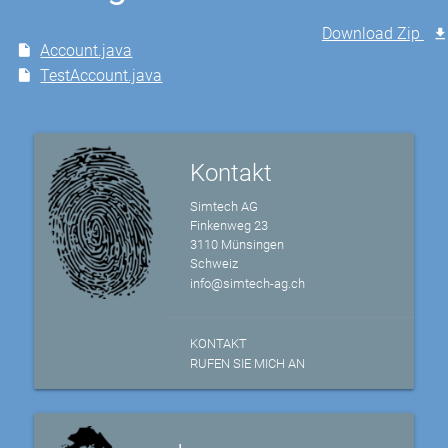
Download Zip
Account.java
TestAccount.java
Kontakt
Simtech AG
Finkenweg 23
3110 Münsingen
Schweiz
info@simtech-ag.ch
KONTAKT
RUFEN SIE MICH AN