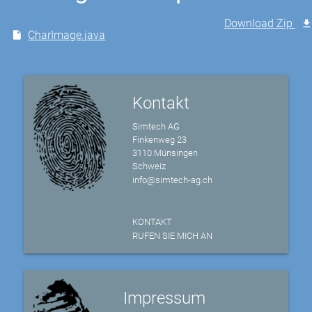
Download Zip
CharImage.java
Kontakt
Simtech AG
Finkenweg 23
3110 Münsingen
Schweiz
info@simtech-ag.ch
KONTAKT
RUFEN SIE MICH AN
Impressum