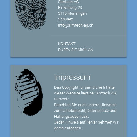
Simtech AG
Finkenweg 23
3110 Münsingen
Schweiz
info@simtech-ag.ch
KONTAKT
RUFEN SIE MICH AN
Impressum
Das Copyright für sämtliche Inhalte
dieser Website liegt bei Simtech AG,
Schweiz.
Beachten Sie auch unsere Hinweise
zum Urheberrecht, Datenschutz und
Haftungsauschluss.
Jeder Hinweis auf Fehler nehmen wir
gerne entgegen.