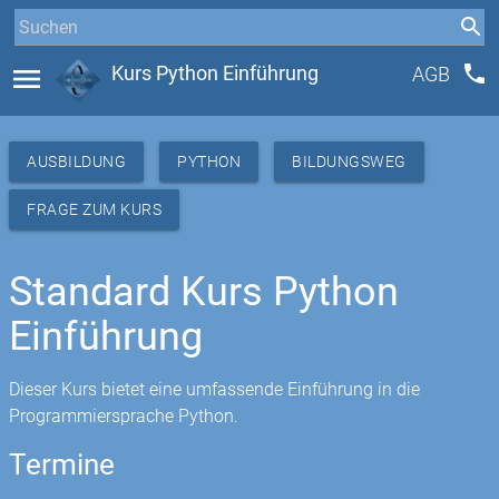
phone
menu
Kurs Python Einführung
AGB
AUSBILDUNG
PYTHON
BILDUNGSWEG
FRAGE ZUM KURS
Standard Kurs Python
Einführung
Dieser Kurs bietet eine umfassende Einführung in die
Programmiersprache Python.
Termine