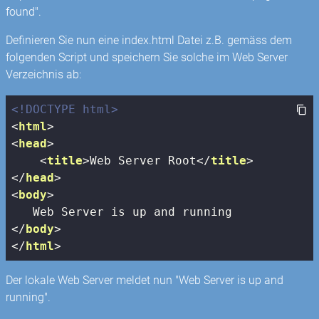
found".
Definieren Sie nun eine index.html Datei z.B. gemäss dem
folgenden Script und speichern Sie solche im Web Server
Verzeichnis ab:
<!DOCTYPE html>
<
html
>
<
head
>
<
title
>
Web Server Root
</
title
>
</
head
>
<
body
>
</
body
>
</
html
>
Der lokale Web Server meldet nun "Web Server is up and
running".