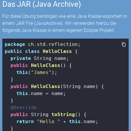
Das JAR (Java Archive)
Für diese Übung benötigen wie eine Java Klasse exportiert in
einem JAR File (JavaArchive). Wir verwenden hierzu die
folgende Java Klasse in einem eigenen Eclipse Projekt:
package
public
class
HelloClass
{

private
 String name;

public
HelloClass
()
{

this
(
"James"
);

  }

public
HelloClass
(String name)
{

this
.name = name;

  }

@Override
public
 String 
toString
()
{

return
"Hello "
 + 
this
.name;

  }
