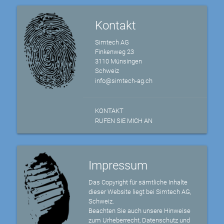
Kontakt
Simtech AG
Finkenweg 23
3110 Münsingen
Schweiz
info@simtech-ag.ch
KONTAKT
RUFEN SIE MICH AN
Impressum
Das Copyright für sämtliche Inhalte
dieser Website liegt bei Simtech AG,
Schweiz.
Beachten Sie auch unsere Hinweise
zum Urheberrecht, Datenschutz und