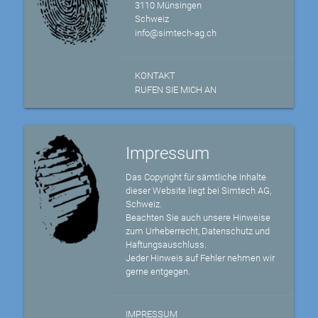
3110 Münsingen
Schweiz
info@simtech-ag.ch
KONTAKT
RUFEN SIE MICH AN
Impressum
Das Copyright für sämtliche Inhalte
dieser Website liegt bei Simtech AG,
Schweiz.
Beachten Sie auch unsere Hinweise
zum Urheberrecht, Datenschutz und
Haftungsauschluss.
Jeder Hinweis auf Fehler nehmen wir
gerne entgegen.
IMPRESSUM