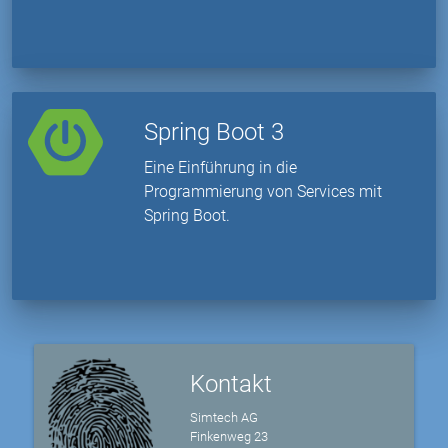
Spring Boot 3
Eine Einführung in die
Programmierung von Services mit
Spring Boot.
Kontakt
Simtech AG
Finkenweg 23