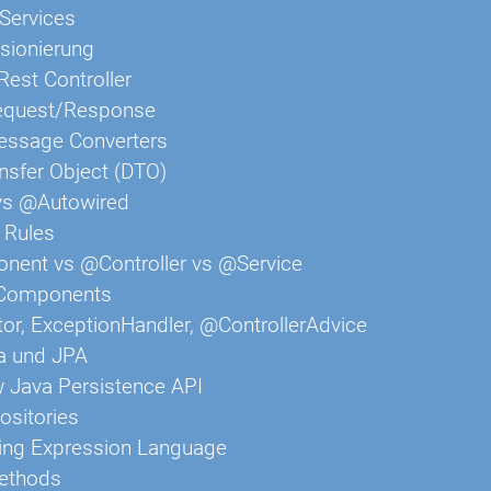
Services
sionierung
Rest Controller
quest/Response
ssage Converters
nsfer Object (DTO)
s @Autowired
Rules
ent vs @Controller vs @Service
 Components
tor, ExceptionHandler, @ControllerAdvice
a und JPA
 Java Persistence API
ositories
ring Expression Language
ethods