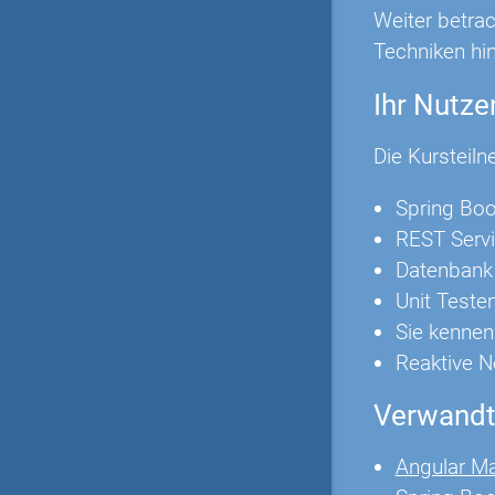
Weiter betra
Techniken hin
Ihr Nutze
Die Kursteiln
Spring Bo
REST Serv
Datenbank 
Unit Teste
Sie kennen
Reaktive N
Verwandt
Angular Ma