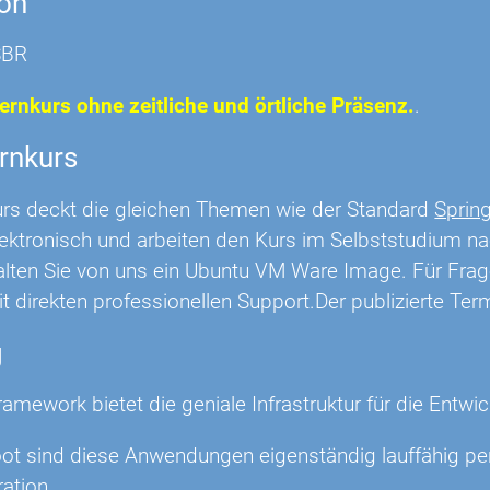
ion
SBR
Fernkurs ohne zeitliche und örtliche Präsenz.
.
rnkurs
urs deckt die gleichen Themen wie der Standard
Sprin
lektronisch und arbeiten den Kurs im Selbststudium 
lten Sie von uns ein Ubuntu VM Ware Image. Für Frage
t direkten professionellen Support.Der publizierte Ter
g
ramework bietet die geniale Infrastruktur für die Ent
oot sind diese Anwendungen eigenständig lauffähig pe
ation.