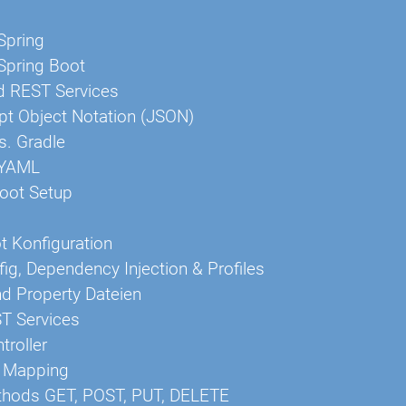
Spring
Spring Boot
d REST Services
pt Object Notation (JSON)
s. Gradle
 YAML
oot Setup
t Konfiguration
ig, Dependency Injection & Profiles
d Property Dateien
T Services
troller
 Mapping
thods GET, POST, PUT, DELETE