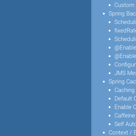
Custom 
Spring Ba
Schedul
fixedRate
Schedul
@Enable
@Enable
Configur
JMS Mes
Spring Cac
Caching 
Default
Enable 
Caffein
Self Aut
Context / 