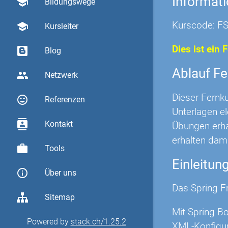
Informat
school
Bildungswege
Kurscode: F
school
Kursleiter
Dies ist ein 
Blog
Ablauf Fe
group
Netzwerk
Dieser Fernk
sentiment_very_satisfied
Referenzen
Unterlagen e
contacts
Kontakt
Übungen erha
erhalten dami
work
Tools
Einleitun
info_outline
Über uns
Das Spring F
Sitemap
Mit Spring B
Powered by
stack.ch/1.25.2
XML-Konfigur