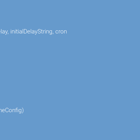
ay, initialDelayString, cron
heConfig)