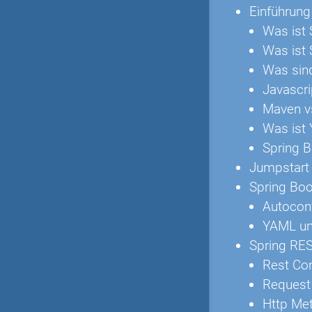
Einführung
Was ist 
Was ist 
Was sin
Javascri
Maven v
Was ist
Spring B
Jumpstart
Spring Boo
Autoconf
YAML un
Spring RES
Rest Con
Request
Http Me