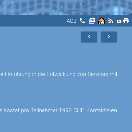
phone
picture_as_pdf
rss_feed
print
AGB
navigate_before
navigate_next
e Einführung in die Entwicklung von Services mit
rs kostet pro Teilnehmer 1990 CHF. Kontaktieren