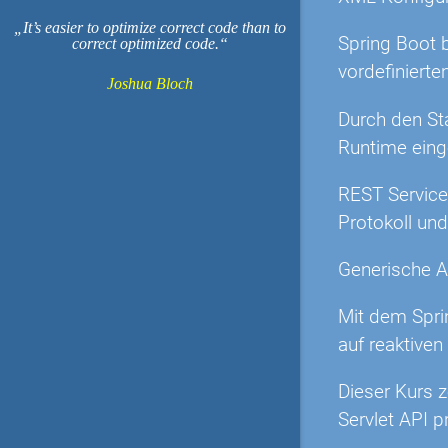
It’s easier to optimize correct code than to
Spring Boot 
correct optimized code.
vordefinierte
Joshua Bloch
Durch den St
Runtime eing
REST Service
Protokoll un
Generische An
Mit dem Spri
auf reaktive
Dieser Kurs 
Servlet API p