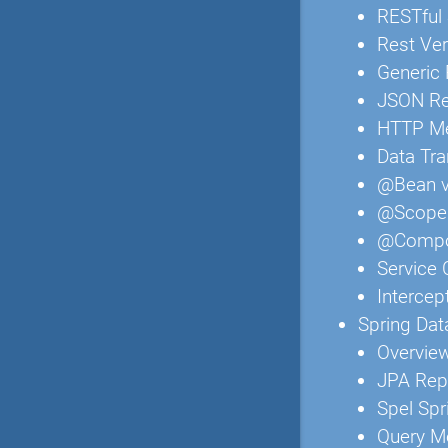
RESTful 
Rest Ver
Generic 
JSON Re
HTTP Me
Data Tra
@Bean v
@Scope 
@Compon
Service
Intercep
Spring Dat
Overview
JPA Rep
Spel Sp
Query M