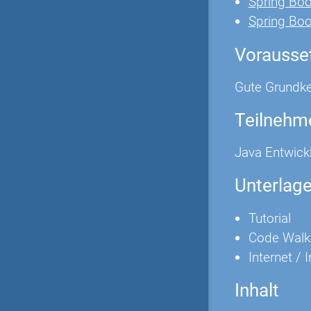
Spring Boo
Spring Boo
Vorausse
Gute Grundke
Teilnehm
Java Entwickl
Unterlag
Tutorial
Code Walk
Internet / 
Inhalt