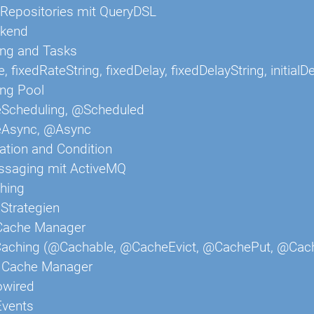
Repositories mit QueryDSL
ckend
ing and Tasks
, fixedRateString, fixedDelay, fixedDelayString, initialDel
ing Pool
Scheduling, @Scheduled
Async, @Async
ation and Condition
saging mit ActiveMQ
hing
Strategien
 Cache Manager
Caching (@Cachable, @CacheEvict, @CachePut, @Cac
e Cache Manager
owired
Events