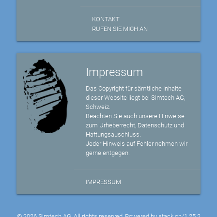
KONTAKT
RUFEN SIE MICH AN
Impressum
Das Copyright für sämtliche Inhalte
dieser Website liegt bei Simtech AG,
Schweiz.
Beachten Sie auch unsere Hinweise
zum Urheberrecht, Datenschutz und
Haftungsauschluss.
Jeder Hinweis auf Fehler nehmen wir
gerne entgegen.
IMPRESSUM
© 2026 Simtech AG, All rights reserved, Powered by
stack.ch/1.25.2