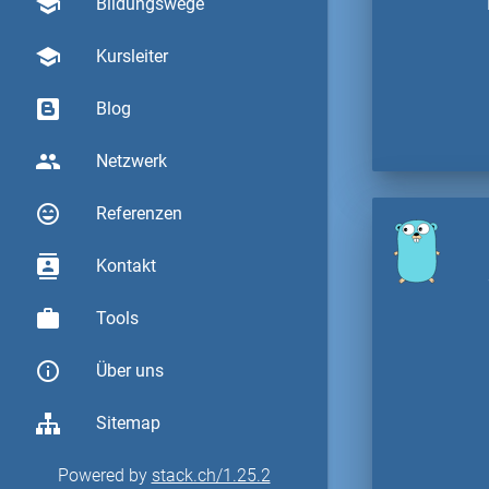
school
Bildungswege
school
Kursleiter
Blog
group
Netzwerk
sentiment_very_satisfied
Referenzen
contacts
Kontakt
work
Tools
info_outline
Über uns
Sitemap
Powered by
stack.ch/1.25.2