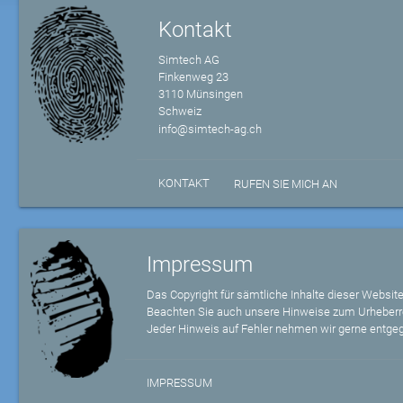
Kontakt
Simtech AG
Finkenweg 23
3110 Münsingen
Schweiz
info@simtech-ag.ch
KONTAKT
RUFEN SIE MICH AN
Impressum
Das Copyright für sämtliche Inhalte dieser Website
Beachten Sie auch unsere Hinweise zum Urheberr
Jeder Hinweis auf Fehler nehmen wir gerne entge
IMPRESSUM