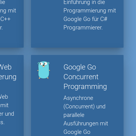
die
Einführung in die
ng mit
Programmierung mit
 C++
Google Go für C#
r.
Programmierer.
 Web
Google Go
erung
Concurrent
Programming
s
 Web
Asynchrone
mit
(Concurrent) und
er und
parallele
s.
Ausführungen mit
Google Go