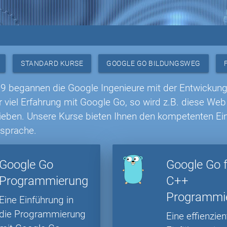
STANDARD KURSE
GOOGLE GO BILDUNGSWEG
9 begannen die Google Ingenieure mit der Entwickun
r viel Erfahrung mit Google Go, so wird z.B. diese We
rieben. Unsere Kurse bieten Ihnen den kompetenten Ein
sprache.
Google Go
Google Go 
Programmierung
C++
Programmi
Eine Einführung in
die Programmierung
Eine effienzien