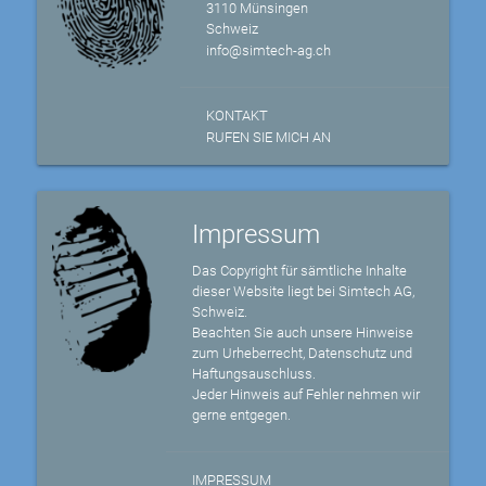
3110 Münsingen
Schweiz
info@simtech-ag.ch
KONTAKT
RUFEN SIE MICH AN
Impressum
Das Copyright für sämtliche Inhalte
dieser Website liegt bei Simtech AG,
Schweiz.
Beachten Sie auch unsere Hinweise
zum Urheberrecht, Datenschutz und
Haftungsauschluss.
Jeder Hinweis auf Fehler nehmen wir
gerne entgegen.
IMPRESSUM