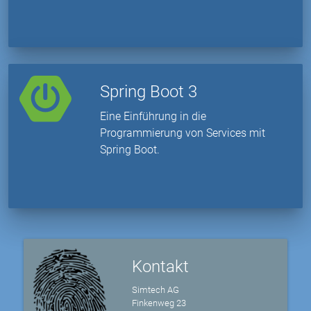
Spring Boot 3
Eine Einführung in die
Programmierung von Services mit
Spring Boot.
Kontakt
Simtech AG
Finkenweg 23