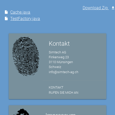
Download Zip
Cache.java
TestFactory.java
Kontakt
Simtech AG
Finkenweg 23
3110 Münsingen
Schweiz
info@simtech-ag.ch
KONTAKT
RUFEN SIE MICH AN