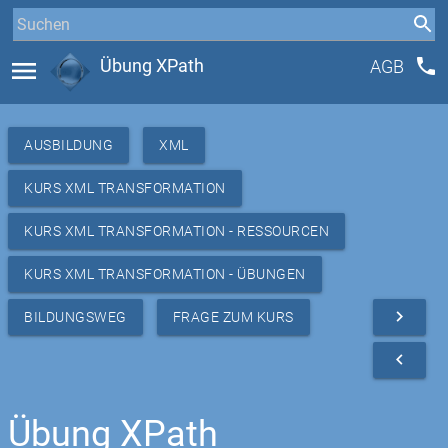
phone
menu
Übung XPath
AGB
AUSBILDUNG
XML
KURS XML TRANSFORMATION
KURS XML TRANSFORMATION - RESSOURCEN
KURS XML TRANSFORMATION - ÜBUNGEN
navigate_next
BILDUNGSWEG
FRAGE ZUM KURS
navigate_before
Übung XPath