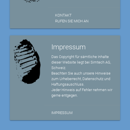
KONTAKT
RUFEN SIE MICH AN
Impressum
Das Copyright für sämtliche Inhalte
dieser Website liegt bei Simtech AG,
Schweiz.
Beachten Sie auch unsere Hinweise
zum Urheberrecht, Datenschutz und
Haftungsauschluss.
Jeder Hinweis auf Fehler nehmen wir
gerne entgegen.
IMPRESSUM