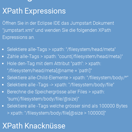
XPath Expressions
Öffnen Sie in der Eclipse IDE das Jumpstart Dokument
"jumpstart.xml" und wenden Sie die folgenden XPath
Expressions an.
Selektiere alle
-Tags > xpath: "/filesystem/head/meta"
Zähle alle
-Tags > xpath: "count(/filesystem/head/meta)"
Hole den
-Tag mit dem Attribut "path": > xpath:
"/filesystem/head/meta[@name = 'path']"
Selektiere alle-Child-Elemente > xpath: "/filesystem/body/*"
Selektiere alle
-Tags -> xpath: "/filesystem/body/file"
Berechne die Speichergrösse aller Files > xpath:
"sum(/filesystem/body/file/@size)"
Selektiere alle
-Tags welche grösser sind als 100000 Bytes
> xpath: "/filesystem/body/file[@size > 100000]"
XPath Knacknüsse