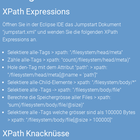
XPath Expressions
Öffnen Sie in der Eclipse IDE das Jumpstart Dokument
"jumpstart.xml" und wenden Sie die folgenden XPath
Expressions an.
Selektiere alle
-Tags > xpath: "/filesystem/head/meta"
Zähle alle
-Tags > xpath: "count(/filesystem/head/meta)"
Hole den
-Tag mit dem Attribut "path": > xpath:
"/filesystem/head/meta[@name = 'path']"
Selektiere alle-Child-Elemente > xpath: "/filesystem/body/*"
Selektiere alle
-Tags -> xpath: "/filesystem/body/file"
Berechne die Speichergrösse aller Files > xpath:
"sum(/filesystem/body/file/@size)"
Selektiere alle
-Tags welche grösser sind als 100000 Bytes
> xpath: "/filesystem/body/file[@size > 100000]"
XPath Knacknüsse