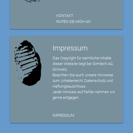
KONTAKT
RUFEN SIE MICH AN
Impressum
Das Copyright für sämtliche Inhalte
dieser Website liegt bei Simtech AG,
Schweiz.
Beachten Sie auch unsere Hinweise
zum Urheberrecht, Datenschutz und
Haftungsauschluss.
Jeder Hinweis auf Fehler nehmen wir
gerne entgegen.
IMPRESSUM