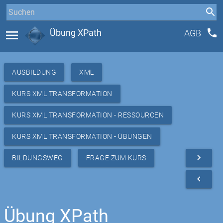
phone
menu
Übung XPath
AGB
AUSBILDUNG
XML
KURS XML TRANSFORMATION
KURS XML TRANSFORMATION - RESSOURCEN
KURS XML TRANSFORMATION - ÜBUNGEN
navigate_next
BILDUNGSWEG
FRAGE ZUM KURS
navigate_before
Übung XPath