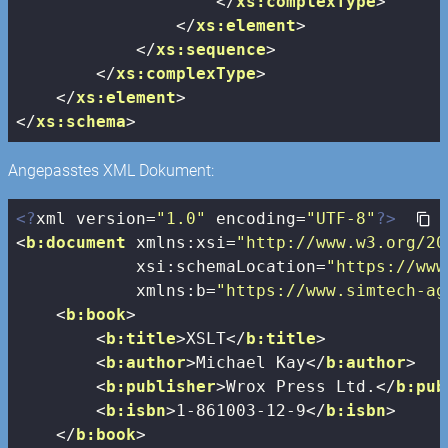
</
xs:complexType
>
</
xs:element
>
</
xs:sequence
>
</
xs:complexType
>
</
xs:element
>
</
xs:schema
>
Angepasstes XML Dokument:
<?
xml version=
"1.0"
 encoding=
"UTF-8"
?>
<
b:document
xmlns:xsi
=
"http://www.w3.org/20
xsi:schemaLocation
=
"https://www
xmlns:b
=
"https://www.simtech-ag
<
b:book
>
<
b:title
>
XSLT
</
b:title
>
<
b:author
>
Michael Kay
</
b:author
>
<
b:publisher
>
Wrox Press Ltd.
</
b:pub
<
b:isbn
>
1-861003-12-9
</
b:isbn
>
</
b:book
>