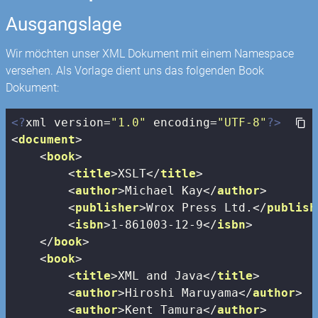
Ausgangslage
Wir möchten unser XML Dokument mit einem Namespace
versehen. Als Vorlage dient uns das folgenden Book
Dokument:
<?
xml version=
"1.0"
 encoding=
"UTF-8"
?>
<
document
>
<
book
>
<
title
>
XSLT
</
title
>
<
author
>
Michael Kay
</
author
>
<
publisher
>
Wrox Press Ltd.
</
publish
<
isbn
>
1-861003-12-9
</
isbn
>
</
book
>
<
book
>
<
title
>
XML and Java
</
title
>
<
author
>
Hiroshi Maruyama
</
author
>
<
author
>
Kent Tamura
</
author
>