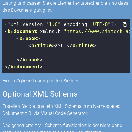
Listing und passen Sie die Element entsprechend an, so dass
das Dokument gültig ist.
<?
xml version=
"1.0"
 encoding=
"UTF-8"
?>
<
b:document
xmlns:b
=
"https://www.simtech-ag
<
b:book
>
<
b:title
>
XSLT
</
b:title
>
        ...

</
b:book
>
</
b:document
>
Eine mögliche Lösung finden Sie
hier
.
Optional XML Schema
Erstellen Sie optional ein XML Schema zum Namespaced
Dokument z.B. via Visual Code Generator.
Das generrierte XML Schema funktioniert leider nicht ohne