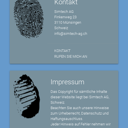
Kontakt
Simtech AG
Finkenweg 23
3110 Münsingen
Schweiz
info@simtech-ag.ch
KONTAKT
RUFEN SIE MICH AN
Impressum
Das Copyright für sämtliche Inhalte
dieser Website liegt bei Simtech AG,
Schweiz.
Beachten Sie auch unsere Hinweise
zum Urheberrecht, Datenschutz und
Haftungsauschluss.
Jeder Hinweis auf Fehler nehmen wir