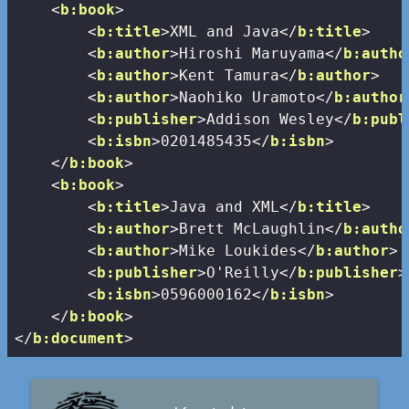
<
b:book
>
<
b:title
>
XML and Java
</
b:title
>
<
b:author
>
Hiroshi Maruyama
</
b:autho
<
b:author
>
Kent Tamura
</
b:author
>
<
b:author
>
Naohiko Uramoto
</
b:author
<
b:publisher
>
Addison Wesley
</
b:publ
<
b:isbn
>
0201485435
</
b:isbn
>
</
b:book
>
<
b:book
>
<
b:title
>
Java and XML
</
b:title
>
<
b:author
>
Brett McLaughlin
</
b:autho
<
b:author
>
Mike Loukides
</
b:author
>
<
b:publisher
>
O'Reilly
</
b:publisher
>
<
b:isbn
>
0596000162
</
b:isbn
>
</
b:book
>
</
b:document
>