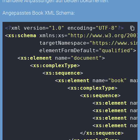
manuelle Anpassungen auf beiden Dokumenten:
Angepasstes Book XML Schema:
<?
xml version=
"1.0"
 encoding=
"UTF-8"
?>
<
xs:schema
xmlns:xs
=
"http://www.w3.org/2001
targetNamespace
=
"https://www.sim
elementFormDefault
=
"qualified"
>
<
xs:element
name
=
"document"
>
<
xs:complexType
>
<
xs:sequence
>
<
xs:element
name
=
"book"
max
<
xs:complexType
>
<
xs:sequence
>
<
xs:element
nam
<
xs:element
nam
<
xs:element
nam
<
xs:element
nam
</
xs:sequence
>