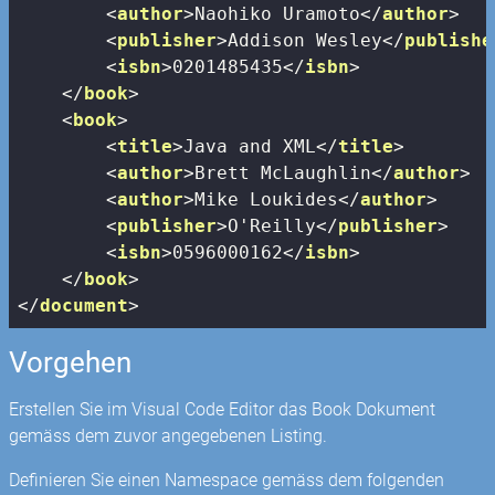
<
author
>
Naohiko Uramoto
</
author
>
<
publisher
>
Addison Wesley
</
publishe
<
isbn
>
0201485435
</
isbn
>
</
book
>
<
book
>
<
title
>
Java and XML
</
title
>
<
author
>
Brett McLaughlin
</
author
>
<
author
>
Mike Loukides
</
author
>
<
publisher
>
O'Reilly
</
publisher
>
<
isbn
>
0596000162
</
isbn
>
</
book
>
</
document
>
Vorgehen
Erstellen Sie im Visual Code Editor das Book Dokument
gemäss dem zuvor angegebenen Listing.
Definieren Sie einen Namespace gemäss dem folgenden