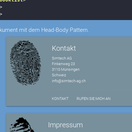
>
>
kument mit dem Head-Body Pattern.
Kontakt
Simtech AG
Finkenweg 23
3110 Münsingen
Schweiz
info@simtech-ag.ch
KONTAKT
RUFEN SIE MICH AN
Impressum