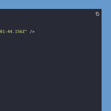
:01:44.156Z"
 />