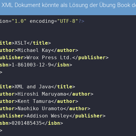
 XML Dokument könnte als Lösung der Übung Book defi
ion=
"1.0"
 encoding=
"UTF-8"
?>
itle
>
XSLT
</
title
>
uthor
>
Michael Kay
</
author
>
ublisher
>
Wrox Press Ltd.
</
publisher
>
sbn
>
1-861003-12-9
</
isbn
>
>
itle
>
XML and Java
</
title
>
uthor
>
Hiroshi Maruyama
</
author
>
uthor
>
Kent Tamura
</
author
>
uthor
>
Naohiko Uramoto
</
author
>
ublisher
>
Addison Wesley
</
publisher
>
sbn
>
0201485435
</
isbn
>
>