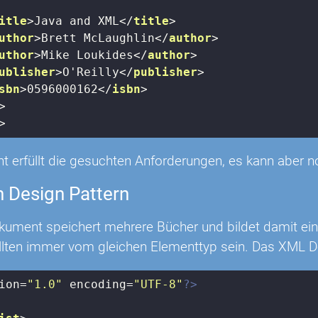
itle
>
Java and XML
</
title
>
uthor
>
Brett McLaughlin
</
author
>
uthor
>
Mike Loukides
</
author
>
ublisher
>
O'Reilly
</
publisher
>
sbn
>
0596000162
</
isbn
>
>
>
 erfüllt die gesuchten Anforderungen, es kann aber no
n Design Pattern
ument speichert mehrere Bücher und bildet damit eine
ollten immer vom gleichen Elementtyp sein. Das XML 
ion=
"1.0"
 encoding=
"UTF-8"
?>