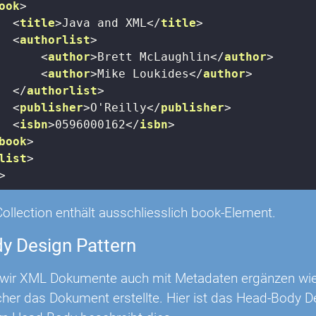
ook
>
<
title
>
Java and XML
</
title
>
<
authorlist
>
<
author
>
Brett McLaughlin
</
author
>
<
author
>
Mike Loukides
</
author
>
</
authorlist
>
<
publisher
>
O'Reilly
</
publisher
>
<
isbn
>
0596000162
</
isbn
>
book
>
list
>
>
Collection enthält ausschliesslich book-Element.
y Design Pattern
wir XML Dokumente auch mit Metadaten ergänzen wie 
cher das Dokument erstellte. Hier ist das Head-Body D