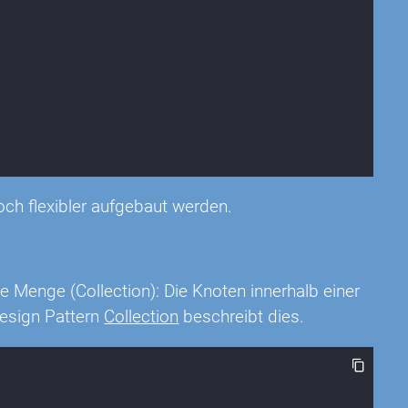
ch flexibler aufgebaut werden.
 Menge (Collection): Die Knoten innerhalb einer
Design Pattern
Collection
beschreibt dies.