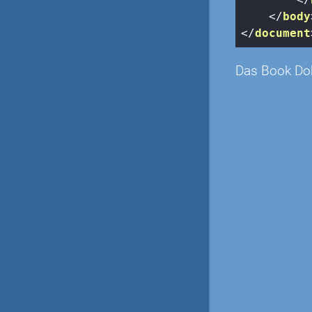
</
body
</
document
Das Book Do