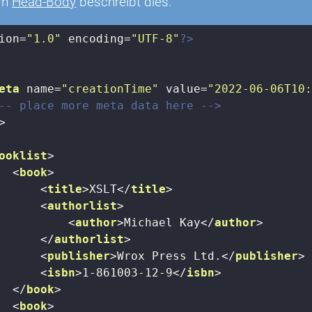
rn
Head-Body
beschreibt dies.
ion=
"1.0"
 encoding=
"UTF-8"
?>
eta
name
=
"creationTime"
value
=
"2022-06-06T10
-- place more meta data here -->
>
ooklist
>
<
book
>
<
title
>
XSLT
</
title
>
<
authorlist
>
<
author
>
Michael Kay
</
author
>
</
authorlist
>
<
publisher
>
Wrox Press Ltd.
</
publisher
>
<
isbn
>
1-861003-12-9
</
isbn
>
</
book
>
<
book
>