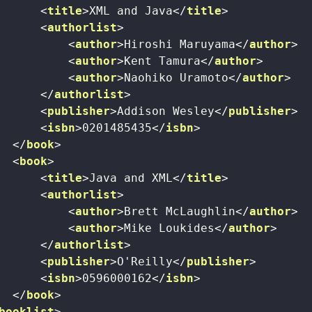
<
title
>
XML and Java
</
title
>
<
authorlist
>
<
author
>
Hiroshi Maruyama
</
author
>
<
author
>
Kent Tamura
</
author
>
<
author
>
Naohiko Uramoto
</
author
>
</
authorlist
>
<
publisher
>
Addison Wesley
</
publisher
>
<
isbn
>
0201485435
</
isbn
>
</
book
>
<
book
>
<
title
>
Java and XML
</
title
>
<
authorlist
>
<
author
>
Brett McLaughlin
</
author
>
<
author
>
Mike Loukides
</
author
>
</
authorlist
>
<
publisher
>
O'Reilly
</
publisher
>
<
isbn
>
0596000162
</
isbn
>
</
book
>
booklist
>