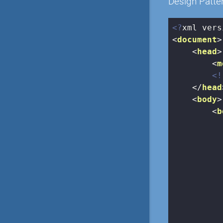
Design Patte
<?
xml vers
<
document
>
<
head
>
<
m
<!
</
head
<
body
>
<
b