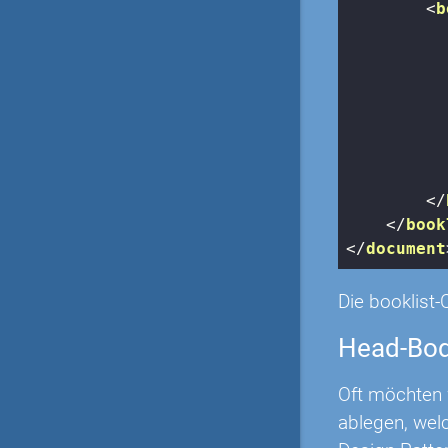
<
b
</
</
book
</
document
Die booklist-
Head-Bod
Oft möchten 
ablegen, wel