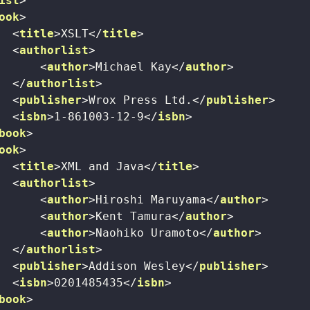
ist
>
ook
>
<
title
>
XSLT
</
title
>
<
authorlist
>
<
author
>
Michael Kay
</
author
>
</
authorlist
>
<
publisher
>
Wrox Press Ltd.
</
publisher
>
<
isbn
>
1-861003-12-9
</
isbn
>
book
>
ook
>
<
title
>
XML and Java
</
title
>
<
authorlist
>
<
author
>
Hiroshi Maruyama
</
author
>
<
author
>
Kent Tamura
</
author
>
<
author
>
Naohiko Uramoto
</
author
>
</
authorlist
>
<
publisher
>
Addison Wesley
</
publisher
>
<
isbn
>
0201485435
</
isbn
>
book
>