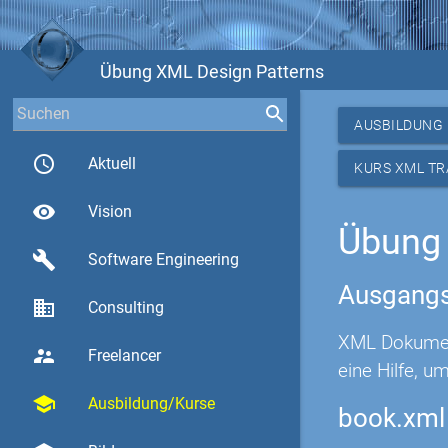
Übung XML Design Patterns
AUSBILDUNG
access_time
Aktuell
KURS XML T
visibility
Vision
Übung 
build
Software Engineering
Ausgangs
business
Consulting
XML Dokument
supervisor_account
Freelancer
eine Hilfe, 
school
Ausbildung/Kurse
book.xml