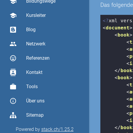
school
Bildungswege
Das folgende
school
Kursleiter
<?
xml vers
<
document
>
Blog
<
book
>
<
t
group
Netzwerk
<
a
<
p
sentiment_very_satisfied
Referenzen
<
i
</
book
contacts
Kontakt
<
book
>
<
t
work
Tools
<
a
<
a
info_outline
Über uns
<
a
<
p
Sitemap
<
i
</
book
Powered by
stack.ch/1.25.2