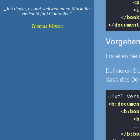
<
p
Ich denke, es gibt weltweit einen Markt für
<
i
vielleicht fünf Computer.
</
book
</
document
Thomas Watson
Vorgehe
Erstellen Si
Definieren S
dass das Dok
<?
xml vers
<
b:documen
<
b:boo
<
b
        ...
</
b:bo