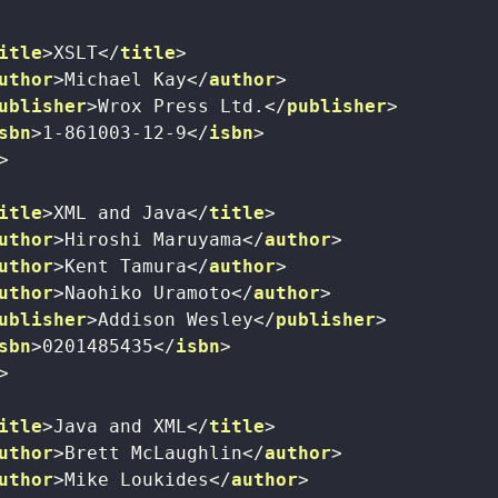
itle
>
XSLT
</
title
>
uthor
>
Michael Kay
</
author
>
ublisher
>
Wrox Press Ltd.
</
publisher
>
sbn
>
1-861003-12-9
</
isbn
>
>
itle
>
XML and Java
</
title
>
uthor
>
Hiroshi Maruyama
</
author
>
uthor
>
Kent Tamura
</
author
>
uthor
>
Naohiko Uramoto
</
author
>
ublisher
>
Addison Wesley
</
publisher
>
sbn
>
0201485435
</
isbn
>
>
itle
>
Java and XML
</
title
>
uthor
>
Brett McLaughlin
</
author
>
uthor
>
Mike Loukides
</
author
>