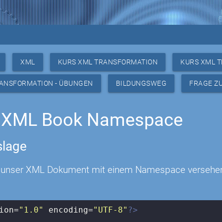
XML
KURS XML TRANSFORMATION
KURS XML 
RANSFORMATION - ÜBUNGEN
BILDUNGSWEG
FRAGE Z
 XML Book Namespace
lage
unser XML Dokument mit einem Namespace versehen. 
ion=
"1.0"
 encoding=
"UTF-8"
?>