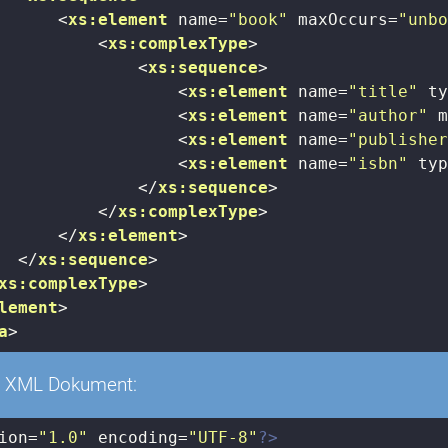
<
xs:element
name
=
"book"
maxOccurs
=
"unb
<
xs:complexType
>
<
xs:sequence
>
<
xs:element
name
=
"title"
t
<
xs:element
name
=
"author"
<
xs:element
name
=
"publishe
<
xs:element
name
=
"isbn"
ty
</
xs:sequence
>
</
xs:complexType
>
</
xs:element
>
</
xs:sequence
>
xs:complexType
>
lement
>
a
>
 XML Dokument:
ion=
"1.0"
 encoding=
"UTF-8"
?>