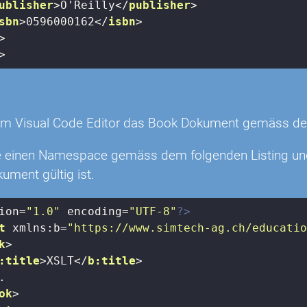
ublisher
>
O'Reilly
</
publisher
>
sbn
>
0596000162
</
isbn
>
>
>
n
e im Visual Code Editor das Book Dokument gemäss d
ie einen Namespace gemäss dem folgenden Listing un
ument gültig ist.
ion=
"1.0"
 encoding=
"UTF-8"
?>
t
xmlns:b
=
"https://www.simtech-ag.ch/educati
k
>
:title
>
XSLT
</
b:title
>


ok
>