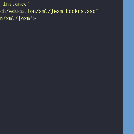
a-instance"
.ch/education/xml/jexm bookns.xsd"
on/xml/jexm"
>