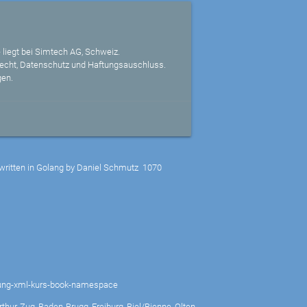
 liegt bei Simtech AG, Schweiz.
echt, Datenschutz und Haftungsauschluss.
gen.
written in Golang by Daniel Schmutz
1070
dung-xml-kurs-book-namespace
thur, Zug, Baden-Brugg, Freiburg, Biel/Bienne, Olten-