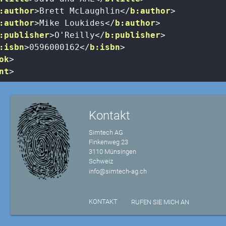
:author
>
Brett McLaughlin
</
b:author
>
:author
>
Mike Loukides
</
b:author
>
:publisher
>
O'Reilly
</
b:publisher
>
:isbn
>
0596000162
</
b:isbn
>
ok
>
nt
>
Kontakt
Simtech AG
Finkenweg 23
3110 Münsingen
Schweiz
info@simtech-ag.ch
KONTAKT
RUFEN SIE MICH AN