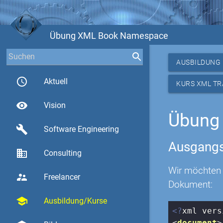
Übung XML Book Namespace
AUSBILDUNG
access_time
Aktuell
KURS XML T
visibility
Vision
Übung
build
Software Engineering
Ausgangs
business
Consulting
Wir möchten 
supervisor_account
Freelancer
Dokument:
school
Ausbildung/Kurse
<?
xml vers
<
document
>