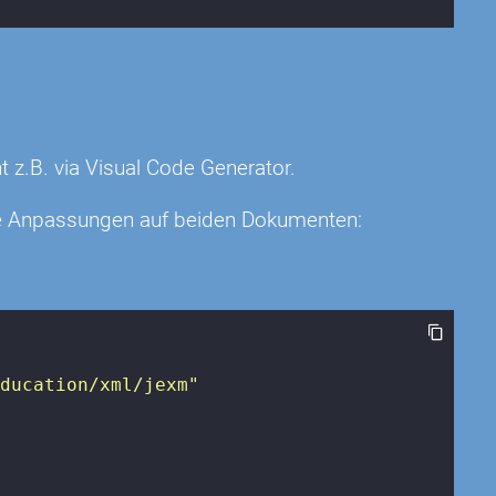
z.B. via Visual Code Generator.
lle Anpassungen auf beiden Dokumenten:
education/xml/jexm"