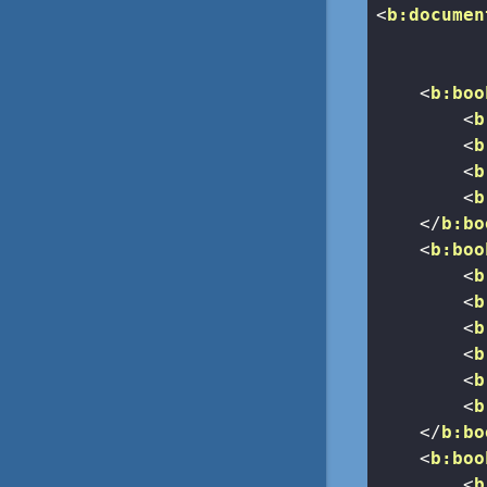
<
b:documen
<
b:boo
<
b
<
b
<
b
<
b
</
b:bo
<
b:boo
<
b
<
b
<
b
<
b
<
b
<
b
</
b:bo
<
b:boo
<
b