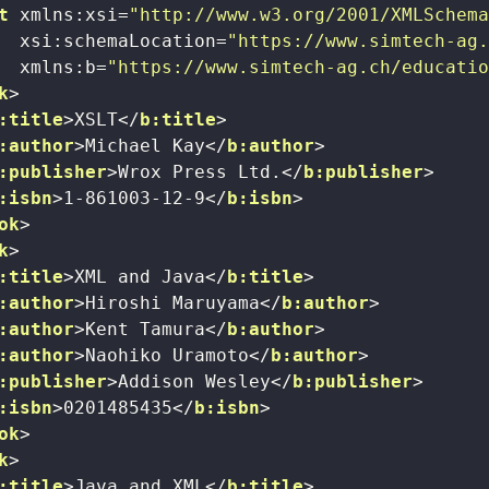
t
xmlns:xsi
=
"http://www.w3.org/2001/XMLSchem
xsi:schemaLocation
=
"https://www.simtech-ag
xmlns:b
=
"https://www.simtech-ag.ch/educati
k
>
:title
>
XSLT
</
b:title
>
:author
>
Michael Kay
</
b:author
>
:publisher
>
Wrox Press Ltd.
</
b:publisher
>
:isbn
>
1-861003-12-9
</
b:isbn
>
ok
>
k
>
:title
>
XML and Java
</
b:title
>
:author
>
Hiroshi Maruyama
</
b:author
>
:author
>
Kent Tamura
</
b:author
>
:author
>
Naohiko Uramoto
</
b:author
>
:publisher
>
Addison Wesley
</
b:publisher
>
:isbn
>
0201485435
</
b:isbn
>
ok
>
k
>
:title
>
Java and XML
</
b:title
>