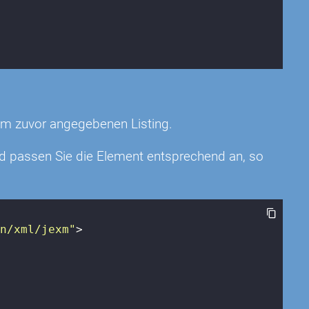
em zuvor angegebenen Listing.
d passen Sie die Element entsprechend an, so
on/xml/jexm"
>