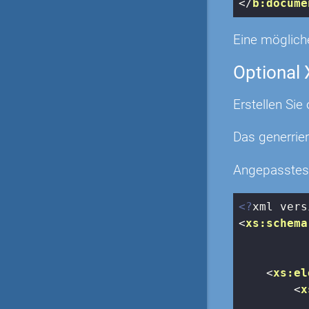
</
b:docume
Eine möglich
Optional
Erstellen Si
Das generrie
Angepasstes
<?
xml vers
<
xs:schema
<
xs:el
<
x