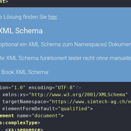
nt
>
e Lösung finden Sie
hier
.
 XML Schema
e optional ein XML Schema zum Namespaced Dokument 
rte XML Schema funktioniert leider nicht ohne manue
 Book XML Schema:
ion=
"1.0"
 encoding=
"UTF-8"
?>
xmlns:xs
=
"http://www.w3.org/2001/XMLSchema"
targetNamespace
=
"https://www.simtech-ag.ch/
elementFormDefault
=
"qualified"
>
ement
name
=
"document"
>
s:complexType
>
<
xs:sequence
>