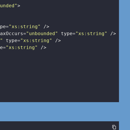
ounded"
>
ype
=
"xs:string"
 />
maxOccurs
=
"unbounded"
type
=
"xs:string"
 />
r"
type
=
"xs:string"
 />
pe
=
"xs:string"
 />