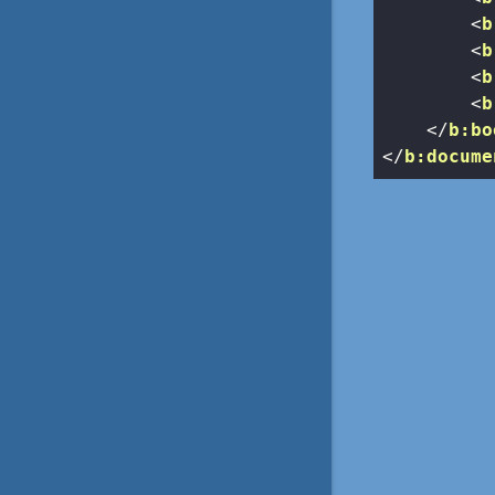
<
b
<
b
<
b
<
b
</
b:bo
</
b:docume