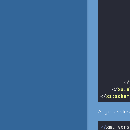
</
</
xs:e
</
xs:schem
Angepasstes
<?
xml vers