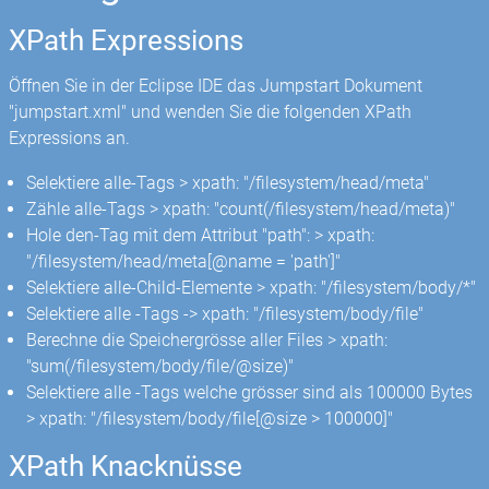
XPath Expressions
Öffnen Sie in der Eclipse IDE das Jumpstart Dokument
"jumpstart.xml" und wenden Sie die folgenden XPath
Expressions an.
Selektiere alle
-Tags > xpath: "/filesystem/head/meta"
Zähle alle
-Tags > xpath: "count(/filesystem/head/meta)"
Hole den
-Tag mit dem Attribut "path": > xpath:
"/filesystem/head/meta[@name = 'path']"
Selektiere alle-Child-Elemente > xpath: "/filesystem/body/*"
Selektiere alle
-Tags -> xpath: "/filesystem/body/file"
Berechne die Speichergrösse aller Files > xpath:
"sum(/filesystem/body/file/@size)"
Selektiere alle
-Tags welche grösser sind als 100000 Bytes
> xpath: "/filesystem/body/file[@size > 100000]"
XPath Knacknüsse