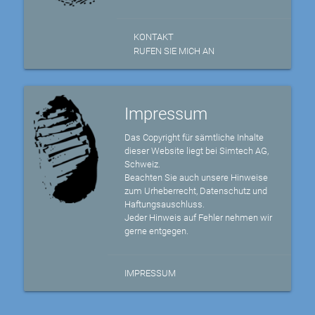
KONTAKT
RUFEN SIE MICH AN
Impressum
Das Copyright für sämtliche Inhalte
dieser Website liegt bei Simtech AG,
Schweiz.
Beachten Sie auch unsere Hinweise
zum Urheberrecht, Datenschutz und
Haftungsauschluss.
Jeder Hinweis auf Fehler nehmen wir
gerne entgegen.
IMPRESSUM