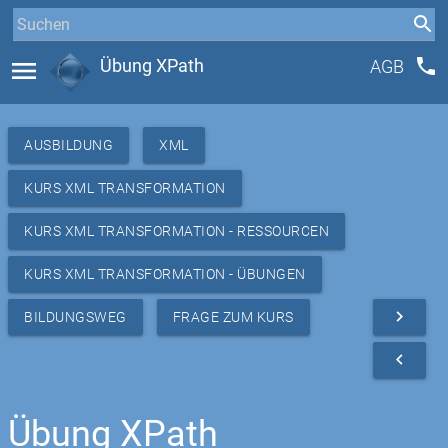
phone
menu
Übung XPath
AGB
AUSBILDUNG
XML
KURS XML TRANSFORMATION
KURS XML TRANSFORMATION - RESSOURCEN
KURS XML TRANSFORMATION - ÜBUNGEN
navigate_next
BILDUNGSWEG
FRAGE ZUM KURS
navigate_before
Übung XPath