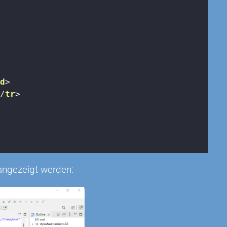
td
>
</
tr
>
angezeigt werden: