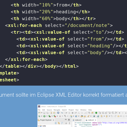
<
th
width
=
"10%"
>
from
</
th
>
<
th
width
=
"20%"
>
heading
</
th
>
<
th
width
=
"60%"
>
body
</
th
>
</
tr
>
<
xsl:for-each
select
=
"/document/note"
>
<
tr
>
<
td
>
<
xsl:value-of
select
=
"to"
/>
</
td
>
<
td
>
<
xsl:value-of
select
=
"from"
/>
</
td
>
<
td
>
<
xsl:value-of
select
=
"heading"
/>
</
<
td
>
<
xsl:value-of
select
=
"body"
/>
</
td
>
</
xsl:for-each
>
</
table
>
</
div
>
</
body
>
</
html
>
mplate
>
esheet
>
ment sollte im Eclipse XML Editor korrekt formatiert 