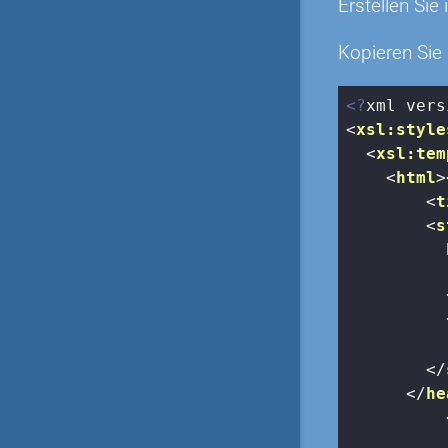
Erstellen Sie 
Kopieren Sie
<?
xml vers
<
xsl:style
<
xsl:tem
<
html
>
<
t
<
s
</
</
he