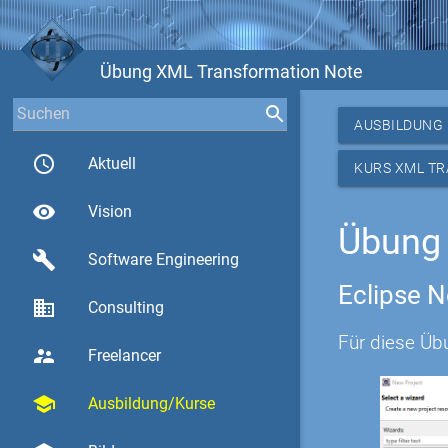
Übung XML Transformation Note
AUSBILDUNG
access_time
Aktuell
KURS XML T
visibility
Vision
Übung
build
Software Engineering
Eclipse N
business
Consulting
Für diese Übu
supervisor_account
Freelancer
school
Ausbildung/Kurse