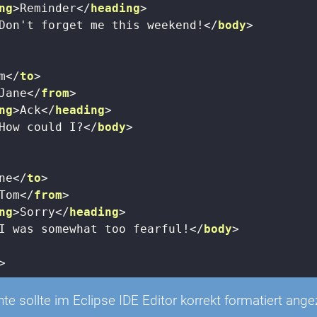
ng
>
Reminder
</
heading
>
Don't forget me this weekend!
</
body
>
m
</
to
>
Jane
</
from
>
ng
>
Ack
</
heading
>
How could I?
</
body
>
ne
</
to
>
Tom
</
from
>
ng
>
Sorry
</
heading
>
I was somewhat too fearful!
</
body
>
>
 sollte im Eclipse IDE Editor korrekt formatiert ange