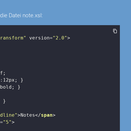
ie Datei note.xsl:
Transform"
version
=
"2.0"
>
ff
; 

e
:
12px
; }

bold; }

 }

adline"
>
Notes
</
span
>
g
=
"5"
>