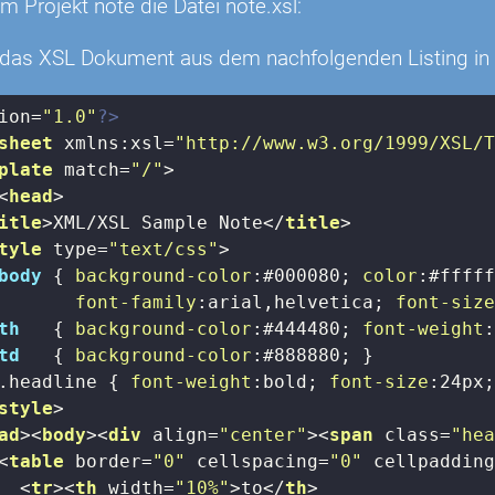
im Projekt note die Datei note.xsl:
 das XSL Dokument aus dem nachfolgenden Listing in d
ion=
"1.0"
?>
sheet
xmlns:xsl
=
"http://www.w3.org/1999/XSL/
plate
match
=
"/"
>
<
head
>
itle
>
XML/XSL Sample Note
</
title
>
tyle
type
=
"text/css"
>
body
 { 
background-color
:
#000080
; 
color
:
#ffff
font-family
:arial,helvetica; 
font-siz
th
   { 
background-color
:
#444480
; 
font-weight
:
td
   { 
background-color
:
#888880
; }

.headline
 { 
font-weight
:bold; 
font-size
:
24px
;
style
>
ad
>
<
body
>
<
div
align
=
"center"
>
<
span
class
=
"he
<
table
border
=
"0"
cellspacing
=
"0"
cellpaddin
<
tr
>
<
th
width
=
"10%"
>
to
</
th
>