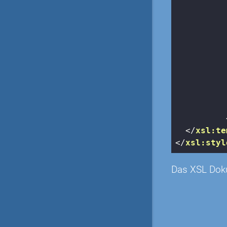
</
xsl:te
</
xsl:styl
Das XSL Doku