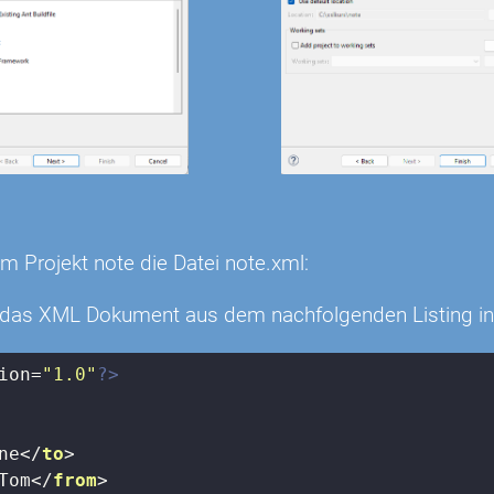
 im Projekt note die Datei note.xml:
 das XML Dokument aus dem nachfolgenden Listing in 
ion=
"1.0"
?>
ne
</
to
>
Tom
</
from
>