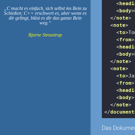
<
headi
C macht es einfach, sich selbst ins Bein zu
<
body
>
Schießen; C++ erschwert es, aber wenn es
</
note
>
dir gelingt, bläst es dir das ganze Bein
weg.
<
note
>
<
to
>
To
Bjarne Stroustrup
<
from
>
<
headi
<
body
>
</
note
>
<
note
>
<
to
>
Ja
<
from
>
<
headi
<
body
>
</
note
>
</
document
Das Dokumente