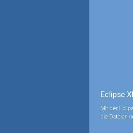
Eclipse 
Mit der Ecli
die Dateien 