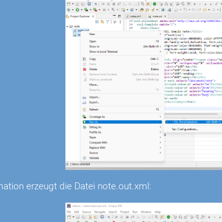
ation erzeugt die Datei note.out.xml: