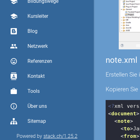
school
Bildungswege
school
Kursleiter
Blog
group
Netzwerk
note.xml
sentiment_very_satisfied
Referenzen
Erstellen Sie
contacts
Kontakt
Kopieren Sie
work
Tools
info_outline
<?
xml vers
Über uns
<
document
>
<
note
>
Sitemap
<
to
>
Ja
<
from
>
Powered by
stack.ch/1.25.2