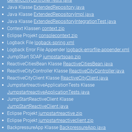
GenericCityControllerTests.java
Java Klasse
ExtendedRepository.java
Java Klasse
ExtendedRepositoryImpl.java
Java Klasse
ExtendedRepositoryIntegrationTest.java
Context Klassen
context.zip
Eclipse Projekt
consolecontext.zip
Logback File
logback-spring.xml
Logback Error File Appender
logback-errorfile-appender.xml
JumpStart SOAP
jumpstartsoap.zip
ReactiveCitiesBean Klasse
ReactiveCitiesBean.java
ReactiveCityController Klasse
ReactiveCityController.java
ReactiveCityClient Klasse
ReactiveCityClient.java
JumpstartreactiveApplicationTests Klasse
JumpstartreactiveApplicationTests.java
JumpStartReactiveClient Klasse
JumpStartReactiveClient.java
Eclipse Projekt
jumpstartreactive.zip
Eclipse Projekt
jumpstartreactiveclient.zip
BackpressureApp Klasse
BackpressureApp.java