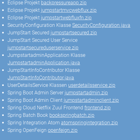
Eclipse Projekt
backpressureapp.zip
Eclipse Projekt
jumpstartmvcwebflux.zip
Eclipse Projekt
jumpstartwebfluxfn.zip
SecurityConfiguration Klasse
SecurityConfiguration.java
JumpStart Secured
jumpstartsecured.zip
JumpStart Secured User Service
jumpstartsecureduserservice.zip
JumpstartadminApplication Klasse
JumpstartadminApplication.java
JumpStartInfoContributor Klasse
JumpStartInfoContributor.java
UserDetailsService Klassen
userdetailsservice.zip
Spring Boot Admin Server
jumpstartadmin.zip
Spring Boot Admin Client
jumpstartadminclient.zip
Spring Cloud Netflix Zuul Frontend
frontend.zip
Spring Batch Book
bookspringbatch.zip
Spring Integration Atom
atomspringintegration.zip
Spring OpenFeign
openfeign.zip