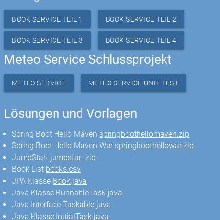
BOOK SERVICE TEIL 1
BOOK SERVICE TEIL 2
BOOK SERVICE TEIL 3
BOOK SERVICE TEIL 4
Meteo Service Schlussprojekt
METEO SERVICE
METEO SERVICE UNIT TEST
Lösungen und Vorlagen
Spring Boot Hello Maven
springboothellomaven.zip
Spring Boot Hello Maven War
springboothellowar.zip
JumpStart
jumpstart.zip
Book List
books.csv
JPA Klasse
Book.java
Java Klasse
RunnableTask.java
Java Interface
Taskable.java
Java Klasse
InitialTask.java