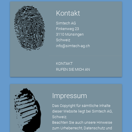
Kontakt
Simtech AG
Finkenweg 23
3110 Münsingen
Schweiz
info@simtech-ag.ch
KONTAKT
RUFEN SIE MICH AN
Impressum
Das Copyright für sämtliche Inhalte
dieser Website liegt bei Simtech AG,
Schweiz.
Beachten Sie auch unsere Hinweise
zum Urheberrecht, Datenschutz und