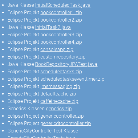
Java Klasse
InitialScheduledTask.java
Eclipse Projekt
bookcontroller1.zip
Eclipse Projekt
bookcontroller2.zip
Java Klasse
InitialTask2.java
Eclipse Projekt
bookcontroller3.zip
Eclipse Projekt
bookcontroller4.zip
Eclipse Projekt
consoleapp.zip
Eclipse Projekt
customrepository.zip
Java Klasse
BookRepositoryJPATest.java
Eclipse Projekt
scheduledtasks.zip
Eclipse Projekt
scheduledtaskseventtimer.zip
Eclipse Projekt
jmsmessaging.zip
Eclipse Projekt
defaultcache.zip
Eclipse Projekt
caffeinecache.zip
Generics Klassen
generics.zip
Eclipse Project
genericcontroller.zip
Eclipse Project
genericdtocontroller.zip
GenericCityControllerTest Klasse