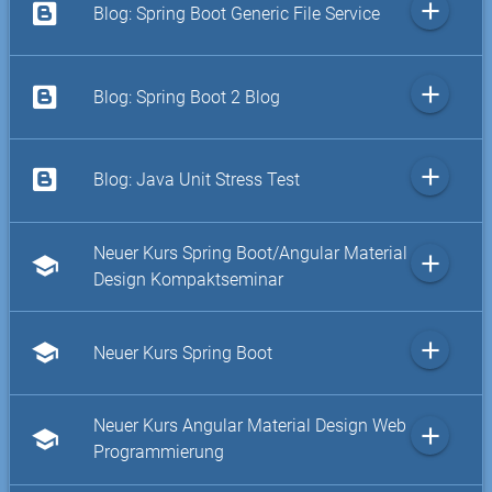
add
Blog: Spring Boot Generic File Service
add
Blog: Spring Boot 2 Blog
add
Blog: Java Unit Stress Test
Neuer Kurs Spring Boot/Angular Material
add
school
Design Kompaktseminar
add
school
Neuer Kurs Spring Boot
Neuer Kurs Angular Material Design Web
add
school
Programmierung