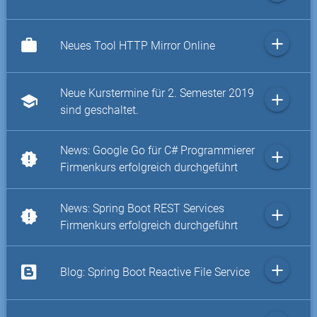
add
work
Neues Tool HTTP Mirror Online
Neue Kurstermine für 2. Semester 2019
add
school
sind geschaltet.
News: Google Go für C# Programmierer
add
new_releases
Firmenkurs erfolgreich durchgeführt
News: Spring Boot REST Services
add
new_releases
Firmenkurs erfolgreich durchgeführt
add
Blog: Spring Boot Reactive File Service