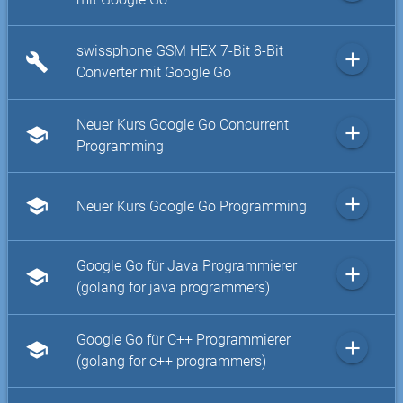
swissphone GSM HEX 7-Bit 8-Bit
add
build
Converter mit Google Go
Neuer Kurs Google Go Concurrent
add
school
Programming
add
school
Neuer Kurs Google Go Programming
Google Go für Java Programmierer
add
school
(golang for java programmers)
Google Go für C++ Programmierer
add
school
(golang for c++ programmers)