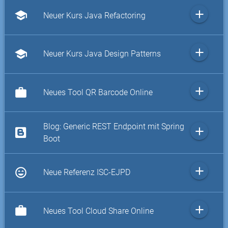
add
school
Neuer Kurs Java Refactoring
add
school
Neuer Kurs Java Design Patterns
add
work
Neues Tool QR Barcode Online
Blog: Generic REST Endpoint mit Spring
add
Boot
add
sentiment_very_satisfied
Neue Referenz ISC-EJPD
add
work
Neues Tool Cloud Share Online