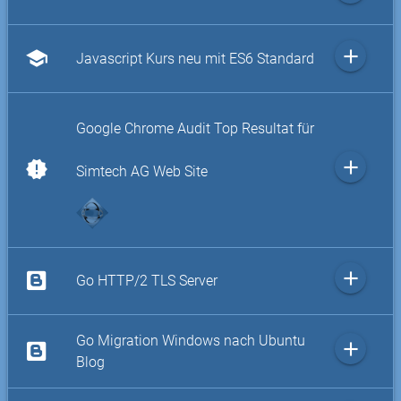
add
school
Javascript Kurs neu mit ES6 Standard
Google Chrome Audit Top Resultat für
add
new_releases
Simtech AG Web Site
add
Go HTTP/2 TLS Server
Go Migration Windows nach Ubuntu
add
Blog