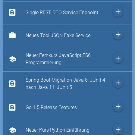
add
Single REST DTO Service Endpoint
add
work
Neues Tool JSON Fake Service
Neuer Fernkurs JavaScript ES6
add
school
Programmierung
Spring Boot Migration Java 8, JUnit 4
add
nach Java 11, JUnit 5
add
Go 1.5 Release Features
add
school
Neuer Kurs Python Einführung