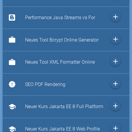
add
Performance Java Streams vs For
add
work
Neues Tool Bcrypt Online Generator
add
work
Neues Tool XML Formatter Online
add
new_releases
SEO PDF Rendering
add
school
Neuer Kurs Jakarta EE 8 Full Platform
add
school
Neuer Kurs Jakarta EE 8 Web Profile