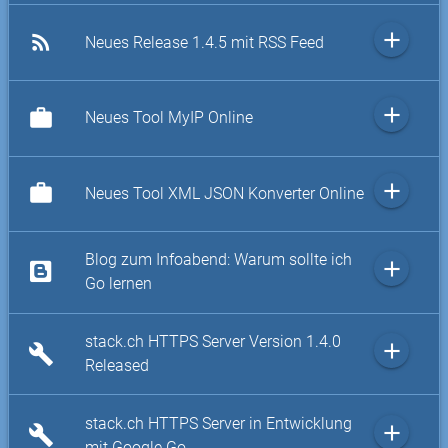
add
rss_feed
Neues Release 1.4.5 mit RSS Feed
add
work
Neues Tool MyIP Online
add
work
Neues Tool XML JSON Konverter Online
Blog zum Infoabend: Warum sollte ich
add
Go lernen
stack.ch HTTPS Server Version 1.4.0
add
build
Released
stack.ch HTTPS Server in Entwicklung
add
build
mit Google Go