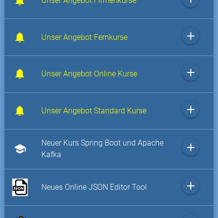
Unser Angebot Firmenkurse
add
Unser Angebot Fernkurse
add
Unser Angebot Online Kurse
add
Unser Angebot Standard Kurse
Neuer Kurs Spring Boot und Apache
add
school
Kafka
add
Neues Online JSON Editor Tool