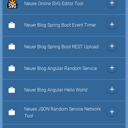
add
Neues Online SVG Editor Tool
add
work
Neuer Blog Spring Boot Event Timer
add
work
Neuer Blog Spring Boot REST Upload
add
work
Neuer Blog Angular Random Service
add
work
Neuer Blog Angular Hello World
Neues JSON Random Service Network
add
work
Tool