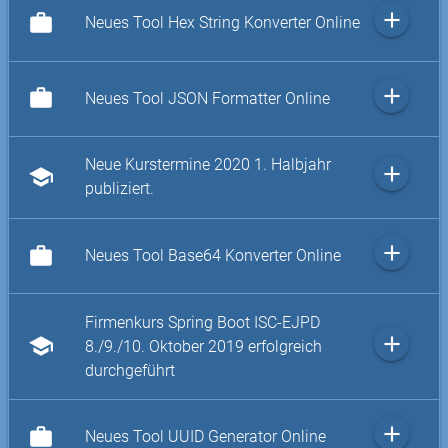
add
work
Neues Tool Hex String Konverter Online
add
work
Neues Tool JSON Formatter Online
Neue Kurstermine 2020 1. Halbjahr
add
school
publiziert.
add
work
Neues Tool Base64 Konverter Online
Firmenkurs Spring Boot ISC-EJPD
add
school
8./9./10. Oktober 2019 erfolgreich
durchgeführt
add
work
Neues Tool UUID Generator Online