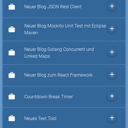
add
work
Neuer Blog JSON Rest Client
Neuer Blog Mockito Unit Test mit Eclipse
add
work
Maven
Neuer Blog Golang Concurrent und
add
work
Linked Maps
add
work
Neuer Blog zum React Framework
add
work
Countdown Break Timer
add
work
Neues Text Tool