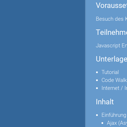
Vorausse
Besuch des K
Teilnehm
Javascript En
Unterlag
Tutorial
Code Walk
Internet / 
Inhalt
Einführung
Ajax (A