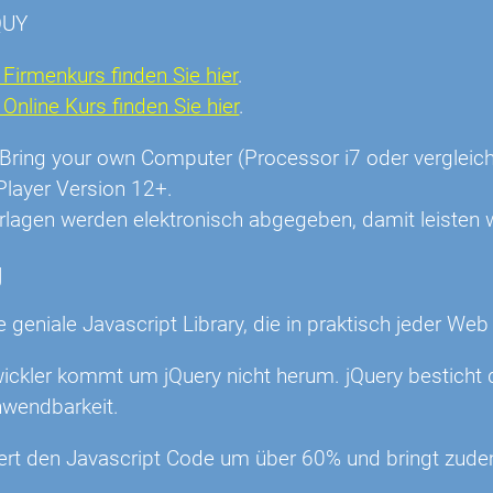
QUY
Firmenkurs finden Sie hier
.
nline Kurs finden Sie hier
.
r: Bring your own Computer (Processor i7 oder vergl
Player Version 12+.
rlagen werden elektronisch abgegeben, damit leisten w
g
ne geniale Javascript Library, die in praktisch jeder Web
ickler kommt um jQuery nicht herum. jQuery besticht d
nwendbarkeit.
iert den Javascript Code um über 60% und bringt zude