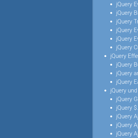
jQuery E
jQuery B
jQuery T
jQuery E
jQuery E
jQuery 
jQuery Effe
jQuery Bu
jQuery a
jQuery E
jQuery und
jQuery G
jQuery $
jQuery 
jQuery 
jQuery A