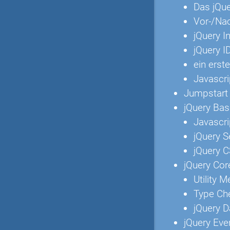
Das jQu
Vor-/Nac
jQuery In
jQuery I
ein erst
Javascri
Jumpstart
jQuery Bas
Javascri
jQuery S
jQuery C
jQuery Cor
Utility 
Type Ch
jQuery 
jQuery Eve