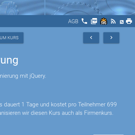
phone
picture_as_pdf
rss_feed
print
AGB
navigate_before
navigate_next
ZUM KURS
rung
mierung mit jQuery.
rs dauert 1 Tage und kostet pro Teilnehmer 699
nisieren wir diesen Kurs auch als Firmenkurs.