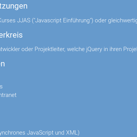
tzungen
urses JJAS ("Javascript Einführung") oder gleichwerti
erkreis
twickler oder Projektleiter, welche jQuery in ihren Proj
en
s
Intranet
synchrones JavaScript und XML)