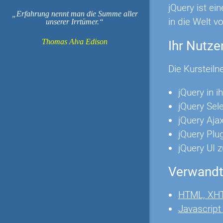
jQuery ist ei
Erfahrung nennt man die Summe aller
in die Welt v
unserer Irrtümer.
Thomas Alva Edison
Ihr Nutze
Die Kursteiln
jQuery in 
jQuery Se
jQuery Aja
jQuery Plug
jQuery UI 
Verwandt
HTML, XH
Javascrip