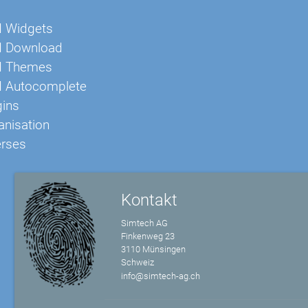
I Widgets
UI Download
UI Themes
UI Autocomplete
gins
anisation
erses
Kontakt
Simtech AG
Finkenweg 23
3110 Münsingen
Schweiz
info@simtech-ag.ch