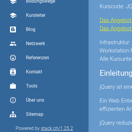
school
Bildungswege
Kurscode: J
school
Kursleiter
Das Angebot 
Das Angebot O
Blog
Infrastruktu
group
Netzwerk
Workstation 
sentiment_very_satisfied
Referenzen
Alle Kursunte
contacts
Einleitun
Kontakt
work
Tools
jQuery ist ei
info_outline
Ein Web Entw
Über uns
effizienten A
Sitemap
jQuery reduz
Powered by
stack.ch/1.25.2