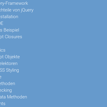
ery-Framework
hteile von jQuery
stallation
DE
es Beispiel
pt Closures
ics
pt Objekte
elektoren
SS Styling
e
Methoden
ecking
Data Methoden
nts