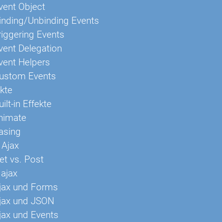
vent Object
inding/Unbinding Events
riggering Events
vent Delegation
vent Helpers
Custom Events
kte
ilt-in Effekte
nimate
asing
 Ajax
et vs. Post
.ajax
Ajax und Forms
Ajax und JSON
jax und Events