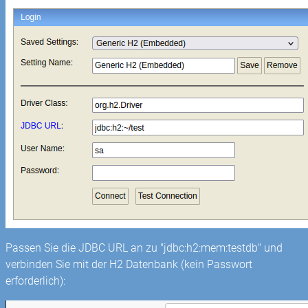
Passen Sie die JDBC URL an zu "jdbc:h2:mem:testdb" und
verbinden Sie mit der H2 Datenbank (kein Passwort
erforderlich):