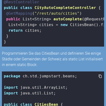
@RestController
public
class
CityAutoCompleteController
{

@GetMapping
(
"/rest/auto/cities"
)

public
 List<String> 
autoComplete
(@RequestP
  List<String> cities = 
new
 CitiesBean().fi
return
 cities;

 }

}
Programmieren Sie das CitiesBean und definieren Sie einige
Städte oder Gemeinden der Schweiz als static List initialisiert
in einem static Block:
package
 ch.std.jumpstart.beans;

import
import
 java.util.List;

public
class
CitiesBean
{
