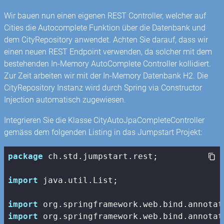
Wir bauen nun einen eigenen REST Controller, welcher auf
Cities die Autocomplete Funktion über die Datenbank und
dem CityRepository anwendet. Achten Sie darauf, dass wir
einen neuen REST Endpoint verwenden, da solcher mit dem
bestehenden In-Memory AutoComplete Controller kollidiert.
Zur Zeit arbeiten wir mit der In-Memory Datenbank H2. Die
CityRepository Instanz wird durch Spring via Constructor
Injection automatisch zugewiesen.
Integrieren Sie die Klasse CityAutoJpaCompleteController
gemäss dem folgenden Listing in das Jumpstart Projekt:
package
 ch.std.jumpstart.rest;

import
 java.util.List;

import
import