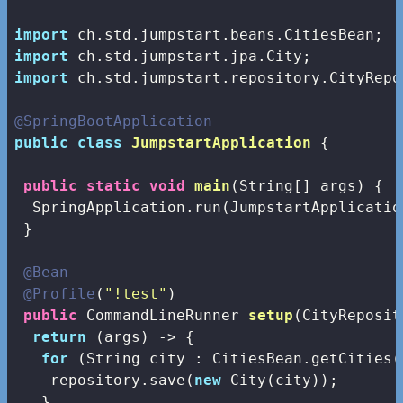
import
import
import
 ch.std.jumpstart.repository.CityRepos
@SpringBootApplication
public
class
JumpstartApplication
{

public
static
void
main
(String[] args)
{

  SpringApplication.run(JumpstartApplicatio
 }

@Bean
@Profile
(
"!test"
)

public
 CommandLineRunner 
setup
(CityReposit
return
 (args) -> {

for
 (String city : CitiesBean.getCities()
    repository.save(
new
 City(city));

   }
