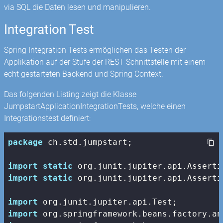
via SQL die Daten lesen und manipulieren.
Integration Test
Spring Integration Tests ermöglichen das Testen der
Applikation auf der Stufe der REST Schnittstelle mit einem
echt gestarteten Backend und Spring Context.
Das folgenden Listing zeigt die Klasse
JumpstartApplicationIntegrationTests, welche einen
Integrationstest definiert:
package
 ch.std.jumpstart;

import
static
import
static
 org.junit.jupiter.api.Asserti
import
import