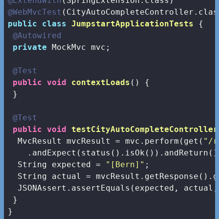
@ExtendWith
@WebMvcTest
public
class
JumpstartApplicationTests
{

@Autowired
private
 MockMvc mvc;

@Test
public
void
contextLoads
()
{

 }

@Test
public
void
testCityAutoCompleteController
  MvcResult mvcResult = mvc.perform(get(
"/r
    .andExpect(status().isOk()).andReturn();
  String expected = 
"[Bern]"
;

  String actual = mvcResult.getResponse().g
  JSONAssert.assertEquals(expected, actual,
 }

}