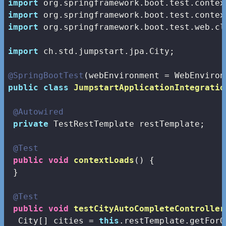
import
import
import
 org.springframework.boot.test.web.cl
import
 ch.std.jumpstart.jpa.City;

@SpringBootTest
public
class
JumpstartApplicationIntegratio
@Autowired
private
 TestRestTemplate restTemplate;

@Test
public
void
contextLoads
()
{

 }

@Test
public
void
testCityAutoCompleteController
  City[] cities = 
this
.restTemplate.getForO