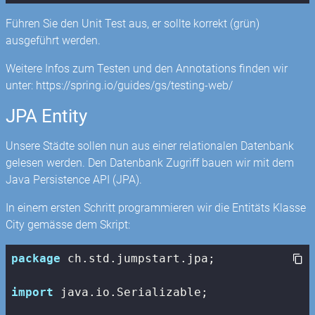
Führen Sie den Unit Test aus, er sollte korrekt (grün)
ausgeführt werden.
Weitere Infos zum Testen und den Annotations finden wir
unter: https://spring.io/guides/gs/testing-web/
JPA Entity
Unsere Städte sollen nun aus einer relationalen Datenbank
gelesen werden. Den Datenbank Zugriff bauen wir mit dem
Java Persistence API (JPA).
In einem ersten Schritt programmieren wir die Entitäts Klasse
City gemässe dem Skript:
package
 ch.std.jumpstart.jpa;

import
 java.io.Serializable;
