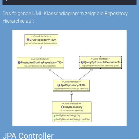
Das folgende UML Klassendiagramm zeigt die Repository
Hierarchie auf:
JPA Controller