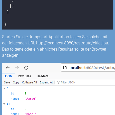
  };

 }

}
Starten Sie die Jumpstart Applikation testen Sie solche mit
der folgenden URL http://localhost:8080/rest/auto/citiesjpa.
Das folgene oder ein ähnliches Resultat sollte der Browser
anzeigen: