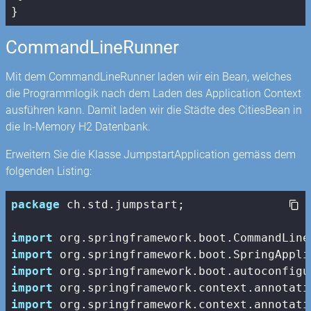
}
CommandLineRunner
Mit dem CommandLineRunner laden wir ein Bean, welches
die Programmlogik nach dem Laden des Application Context
ausführen kann. Damit laden wir die Städte des CitiesBean in
die In-Memory H2 Datenbank.
Erweitern Sie die Klasse JumpstartApplication gemäss dem
folgenden Listing:
package
 ch.std.jumpstart;

import
import
import
import
import
 org.springframework.context.annotati