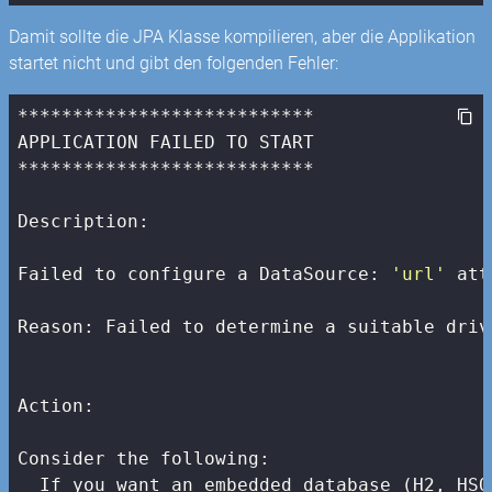
Damit sollte die JPA Klasse kompilieren, aber die Applikation
startet nicht und gibt den folgenden Fehler:
***************************

APPLICATION FAILED TO START

***************************

Description:

Failed to configure a DataSource: 
'url'
 att
Reason: Failed to determine a suitable driv
Action:

Consider the following:

  If you want an embedded database (H2, HSQ