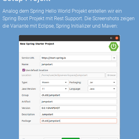
Analog dem Spring Hello World Projekt erstellen wir ein
Spring Boot Projekt mit Rest Support. Die Screenshots zeigen
die Variante mit Eclipse, Spring Initializer und Maven: