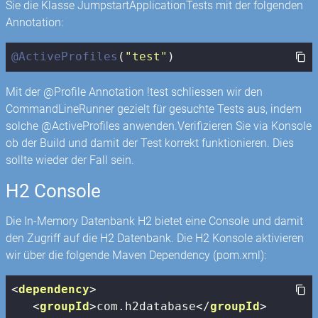
Sie die Klasse JumpstartApplicationTests mit der folgenden
Annotation:
@ActiveProfiles
(
"test"
)
Mit der @Profile Annotation !test schliessen wir den
CommandLineRunner gezielt für gesuchte Tests aus, indem
solche @ActiveProfiles anwenden.Verifizieren Sie via Konsole
ob der Build und damit der Test korrekt funktionieren. Dies
sollte wieder der Fall sein.
H2 Console
Die In-Memory Datenbank H2 bietet eine Console und damit
den Zugriff auf die H2 Datenbank. Die H2 Konsole aktivieren
wir über die folgende Maven Dependency (pom.xml):
<
dependency
>
<
groupId
>
com.h2database
</
groupId
>