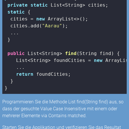
private
static
 List<String> cities;

static
 {

  cities = 
new
 ArrayList<>();

  cities.add(
"Aarau"
);

  ...

 }

public
 List<String> 
find
(String find)
{

    List<String> foundCities = 
new
 ArrayLis
    ...

return
 foundCities;

  }

}
Programmieren Sie die Methode List
find(String find) aus, so
dass der gesuchte Value Case Insensitive mit einem oder
mehrerer Elemente via Contains matched.
Starten Sie die Applikation und verifizieren Sie das Resultat