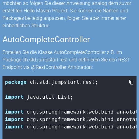
möchten so folgen Sie dieser Anweisung analog dem zuvor
erstellten Hello Maven Projekt. Sie können die Namen und
Packages beliebig anpassen, folgen Sie aber immer einer
einheitlichen Struktur.
AutoCompleteController
Erstellen Sie die Klasse AutoCompleteController z.B. im
Package ch.std.jumpstart.rest und definieren Sie den REST
Endpoint via @RestController Annotation:
package
 ch.std.jumpstart.rest;

import
 java.util.List;

import
import
import
 org.springframework.web.bind.annotat