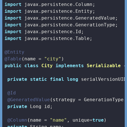
import
import
import
import
import
import
 javax.persistence.Table;

@Entity
@Table
(name = 
"city"
public
class
City
implements
Serializable
{

private
static
final
long
 serialVersionUID
@Id
@GeneratedValue
(strategy = GenerationType.A
private
 Long id;

@Column
(name = 
"name"
, unique=
true
)

private
 String name;
