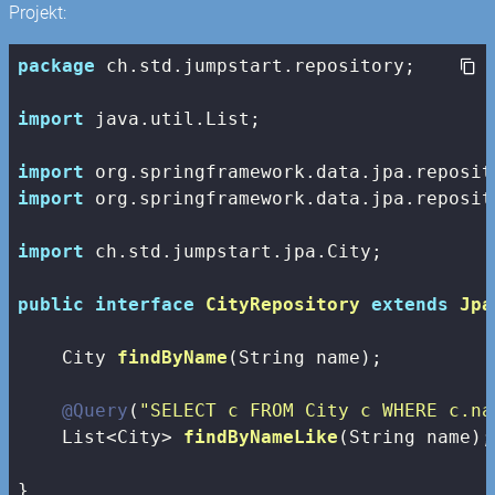
Projekt:
package
 ch.std.jumpstart.repository;

import
 java.util.List;

import
import
 org.springframework.data.jpa.reposit
import
 ch.std.jumpstart.jpa.City;

public
interface
CityRepository
extends
Jpa
City 
findByName
(String name)
;

@Query
(
"SELECT c FROM City c WHERE c.na
List<City> 
findByNameLike
(String name)
;

}