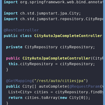
import
 org.springframework.web.bind.annotat
import
import
 ch.std.jumpstart.repository.CityRepos
@RestController
public
class
CityAutoJpaCompleteController
private
 CityRepository cityRepository;

public
CityAutoJpaCompleteController
(CityR
this
.cityRepository = cityRepository;

 }

@GetMapping
(
"/rest/auto/citiesjpa"
)

public
 City[] autoComplete(
@RequestParam
(v
  List<City> cities = cityRepository.findBy
return
 cities.toArray(
new
 City[
0
]);

 }
