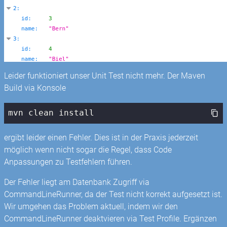
Leider funktioniert unser Unit Test nicht mehr. Der Maven
Build via Konsole
mvn clean install
ergibt leider einen Fehler. Dies ist in der Praxis jederzeit
möglich wenn nicht sogar die Regel, dass Code
Anpassungen zu Testfehlern führen.
Der Fehler liegt am Datenbank Zugriff via
CommandLineRunner, da der Test nicht korrekt aufgesetzt ist.
Wir umgehen das Problem aktuell, indem wir den
CommandLineRunner deaktvieren via Test Profile. Ergänzen