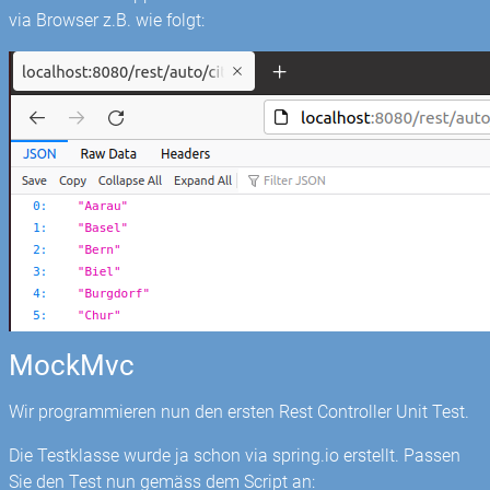
via Browser z.B. wie folgt:
MockMvc
Wir programmieren nun den ersten Rest Controller Unit Test.
Die Testklasse wurde ja schon via spring.io erstellt. Passen
Sie den Test nun gemäss dem Script an: