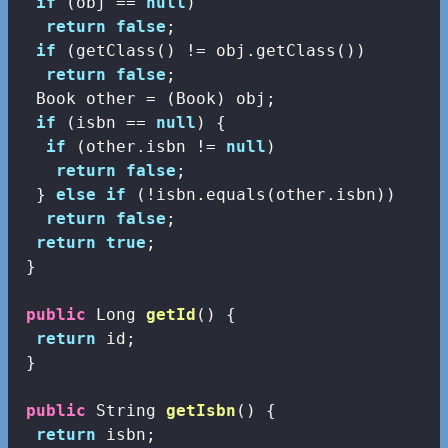
if
 (obj == 
null
)

return
false
;

if
 (getClass() != obj.getClass())

return
false
;

  Book other = (Book) obj;

if
 (isbn == 
null
) {

if
 (other.isbn != 
null
)

return
false
;

  } 
else
if
 (!isbn.equals(other.isbn))

return
false
;

return
true
;

 }

public
 Long 
getId
()
{

return
 id;

 }

public
 String 
getIsbn
()
{

return
 isbn;
