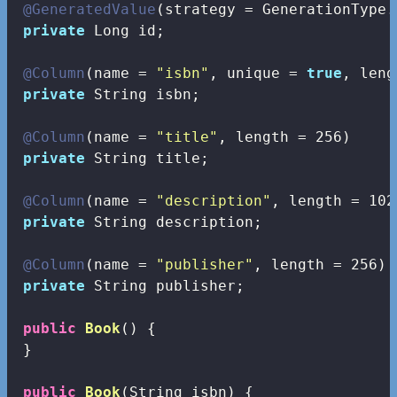
@GeneratedValue
(strategy = GenerationType.
private
 Long id;

@Column
(name = 
"isbn"
, unique = 
true
, leng
private
 String isbn;

@Column
(name = 
"title"
, length = 
256
)

private
 String title;

@Column
(name = 
"description"
, length = 
102
private
 String description;

@Column
(name = 
"publisher"
, length = 
256
)

private
 String publisher;

public
Book
()
{

 }

public
Book
(String isbn)
{
