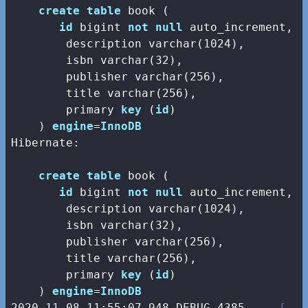
create
table
 book (

id
bigint
not
null
 auto_increment,

        description 
varchar
(
1024
),

        isbn 
varchar
(
32
),

        publisher 
varchar
(
256
),

        title 
varchar
(
256
),

        primary 
key
 (
id
)

    ) 
engine
=
InnoDB
Hibernate: 

create
table
 book (

id
bigint
not
null
 auto_increment,

        description 
varchar
(
1024
),

        isbn 
varchar
(
32
),

        publisher 
varchar
(
256
),

        title 
varchar
(
256
),

        primary 
key
 (
id
)

    ) 
engine
=
InnoDB
2020
-11
-08
11
:
55
:
07.948
 DEBUG 
4385
--- [   