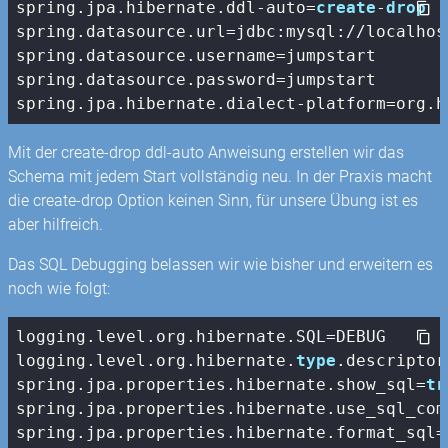
spring.jpa.hibernate.ddl-auto=
create
-
drop
spring.datasource.url=jdbc:mysql://localhos
spring.datasource.username=jumpstart

spring.datasource.password=jumpstart

spring.jpa.hibernate.dialect-platform=org.h
Mit der create-drop ddl-auto Anweisung erstellen wir das
Schema mit jedem Start vollständig neu. In der Praxis macht
die create-drop Option keinen Sinn, für unsere Übung ist es
aber hilfreich.
Das SQL Debugging belassen wir wie bisher und erweitern es
noch wie folgt:
logging.level.org.hibernate.SQL=DEBUG

logging.level.org.hibernate.
type
.descriptor
spring.jpa.properties.hibernate.show_sql=
tr
spring.jpa.properties.hibernate.use_sql_com
spring.jpa.properties.hibernate.format_sql=