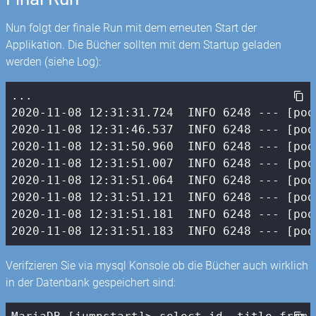
Nun folgt der finale Run mit dem erneuten Start der
Applikation. Die Bücher sollten mit dem Startup geladen
werden (siehe Log):
2020
-11
-08
12
:
31
:
31.724
  INFO 
6248
 --- [poo
2020
-11
-08
12
:
31
:
46.537
  INFO 
6248
 --- [poo
2020
-11
-08
12
:
31
:
50.960
  INFO 
6248
 --- [poo
2020
-11
-08
12
:
31
:
51.007
  INFO 
6248
 --- [poo
2020
-11
-08
12
:
31
:
51.064
  INFO 
6248
 --- [poo
2020
-11
-08
12
:
31
:
51.121
  INFO 
6248
 --- [poo
2020
-11
-08
12
:
31
:
51.181
  INFO 
6248
 --- [poo
2020
-11
-08
12
:
31
:
51.183
  INFO 
6248
 --- [poo
Verifzieren Sie via mysql Konsole ob die Bücher auch wirklich
in der Datenbank gespeichert sind: