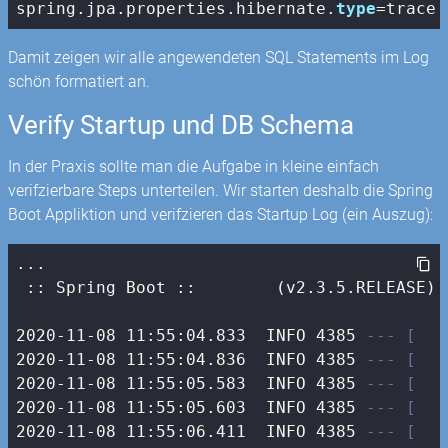
spring.jpa.properties.hibernate.
type
=trace
Damit zeigen wir alle angewendeten SQL Statements im Log
schön formatiert an.
Verify Startup und DB Schema
In der Praxis sollte man die Aufgabe in kleine einfach
verifzierbare Steps unterteilen. Wir starten deshalb die Spring
Boot Appliktion und verifzieren das Startup Log (ein Auszug):
...

 :: Spring Boot ::        (v2.3.5.RELEASE)

2020-11-08 11:55:04.833  INFO 4385 
--- [   
2020-11-08 11:55:04.836  INFO 4385 
--- [   
2020-11-08 11:55:05.583  INFO 4385 
--- [   
2020-11-08 11:55:05.603  INFO 4385 
--- [   
2020-11-08 11:55:06.411  INFO 4385 
--- [   