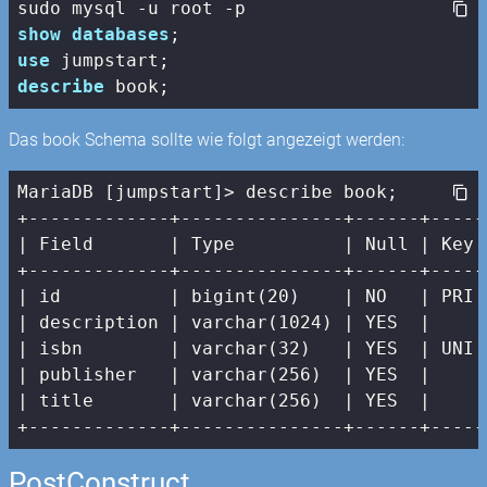
show
databases
use
describe
 book;
Das book Schema sollte wie folgt angezeigt werden:
MariaDB [jumpstart]> describe book;

| Field       |
 Type          
| Null |
 Key 
+-------------+---------------+------+-----
|
 id          
| bigint(20)    |
 NO   
| PRI 
| description |
 varchar(
1024
) 
| YES  |
|
 isbn        
| varchar(32)   |
 YES  
| UNI 
| publisher   |
 varchar(
256
)  
| YES  |
|
 title       
| varchar(256)  |
 YES  
|     
+-------------+---------------+------+-----
PostConstruct