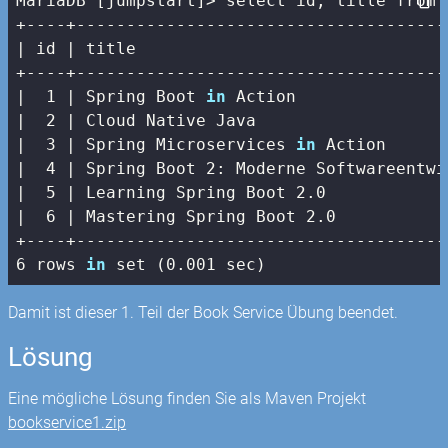
MariaDB [jumpstart]> select id, title from b
| id |
 title                               
+----+-------------------------------------
|
1
| Spring Boot 
in
 Action               
|  2 |
 Cloud Native Java                   
|
3
| Spring Microservices 
in
 Action      
|  4 |
 Spring Boot 
2
: Moderne Softwareentwi
|
5
| Learning Spring Boot 2.0            
|  6 |
 Mastering Spring Boot 
2.0
+----+-------------------------------------
6 rows 
in
 set (0.001 sec)
Damit ist dieser 1. Teil der Book Service Übung beendet.
Lösung
Eine mögliche Lösung finden Sie als Maven Projekt
bookservice1.zip