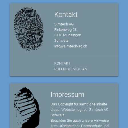
Kontakt
Simtech AG
Finkenweg 23
3110 Münsingen
Schweiz
info@simtech-ag.ch
KONTAKT
RUFEN SIE MICH AN
Impressum
Das Copyright für sämtliche Inhalte
dieser Website liegt bei Simtech AG,
Schweiz.
Beachten Sie auch unsere Hinweise
zum Urheberrecht, Datenschutz und