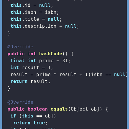
this
.id = 
null
;

this
.isbn = isbn;

this
.title = 
null
;

this
.description = 
null
;

 }

@Override
public
int
hashCode
()
{

final
int
 prime = 
31
;

int
 result = 
1
;

  result = prime * result + ((isbn == 
null
)
return
 result;

 }

@Override
public
boolean
equals
(Object obj)
{

if
 (
this
 == obj)

return
true
;
