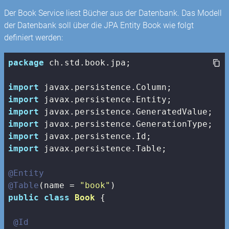
Der Book Service liest Bücher aus der Datenbank. Das Modell
der Datenbank soll über die JPA Entity Book wie folgt
definiert werden:
package
 ch.std.book.jpa;

import
import
import
import
import
import
 javax.persistence.Table;

@Entity
@Table
(name = 
"book"
public
class
Book
{

@Id