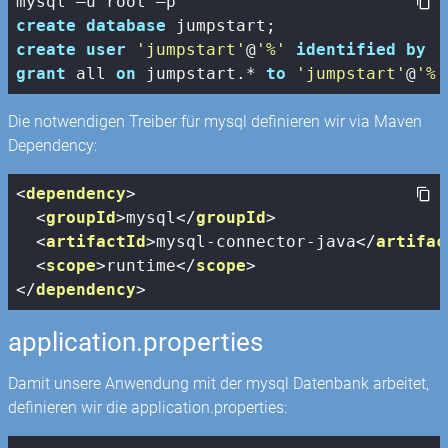
create
database
create
user
'jumpstart'
@
'%'
identified
by
'
grant
 all 
on
 jumpstart.* 
to
'jumpstart'
@
'%'
Die notwendigen Treiber für mysql definieren wir via Maven
Dependency:
<
dependency
>
<
groupId
>
mysql
</
groupId
>
<
artifactId
>
mysql-connector-java
</
artifac
<
scope
>
runtime
</
scope
>
</
dependency
>
application.properties
Damit unsere Anwendung mit der mysql Datenbank arbeitet,
definieren wir die application.properties: