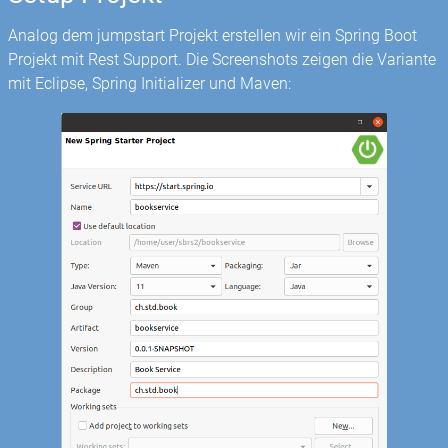
Analog dem jumpstart Projekt erstellen wir ein Spring Boot
Projekt mit Rest Support. Die Screenshots zeigen die Variante
mit Eclipse, Spring Initializer und Maven: