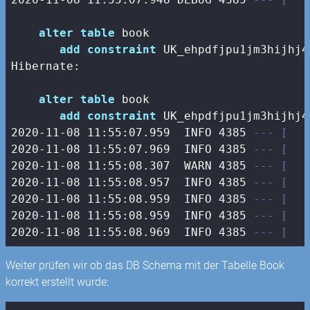
alter
table
 book 

add
constraint
 UK_ehpdfjpu1jm3hijhj4
Hibernate: 

alter
table
 book 

add
constraint
 UK_ehpdfjpu1jm3hijhj4
2020
-11
-08
11
:
55
:
07.959
  INFO 
4385
--- [   
2020
-11
-08
11
:
55
:
07.969
  INFO 
4385
--- [   
2020
-11
-08
11
:
55
:
08.307
  WARN 
4385
--- [   
2020
-11
-08
11
:
55
:
08.957
  INFO 
4385
--- [   
2020
-11
-08
11
:
55
:
08.959
  INFO 
4385
--- [   
2020
-11
-08
11
:
55
:
08.959
  INFO 
4385
--- [   
2020
-11
-08
11
:
55
:
08.969
  INFO 
4385
--- [   
Weiter prüfen wir ob das DB Schema mit der Tabelle Book
korrekt erstellt wurde: