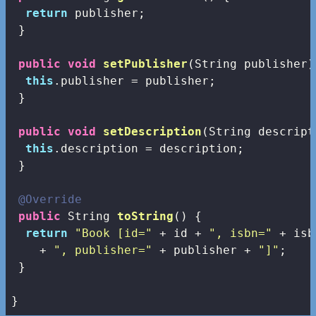
return
 publisher;

 }

public
void
setPublisher
(String publisher)
this
.publisher = publisher;

 }

public
void
setDescription
(String descript
this
.description = description;

 }

@Override
public
 String 
toString
()
{

return
"Book [id="
 + id + 
", isbn="
 + isb
    + 
", publisher="
 + publisher + 
"]"
;

 }

}