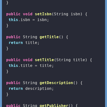
 }

public
void
setIsbn
(String isbn)
{

this
.isbn = isbn;

 }

public
 String 
getTitle
()
{

return
 title;

 }

public
void
setTitle
(String title)
{

this
.title = title;

 }

public
 String 
getDescription
()
{

return
 description;

 }

public
 String 
getPublisher
()
{
