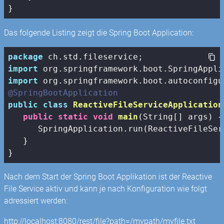
Das folgende Listing zeigt die Spring Boot Application:
package
import
import
@SpringBootApplication
public
class
ReactiveFileServiceApplication
public
static
void
main
(String[] args)
{

      SpringApplication.run(ReactiveFileSer
   }

Nach dem Start der Spring Boot Applikation ist der Reactive
File Service aktiv und kann je nach Konfiguration wie folgt
adressiert werden:
http://localhost:8080/rest/file?path=/mypath/myfile.txt