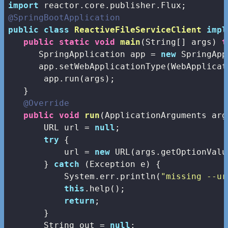
import
@SpringBootApplication
public
class
ReactiveFileServiceClient
impl
public
static
void
main
(String[] args)
t
      SpringApplication app = 
new
 SpringApp
      app.setWebApplicationType(WebApplicat
       app.run(args);

   }

@Override
public
void
run
(ApplicationArguments arg
       URL url = 
null
;

try
 {

           url = 
new
 URL(args.getOptionValu
       } 
catch
 (Exception e) {

           System.err.println(
"missing --ur
this
.help();

return
;

       }

       String out = 
null
;
