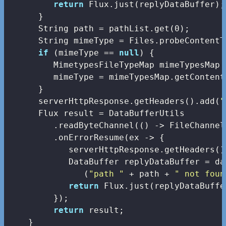
return
 Flux.just(replyDataBuffer);

      }

      String path = pathList.get(
0
);

      String mimeType = Files.probeContentT
if
 (mimeType == 
null
) {

         MimetypesFileTypeMap mimeTypesMap 
         mimeType = mimeTypesMap.getContent
      }

      serverHttpResponse.getHeaders().add(
"
      Flux
 result = DataBufferUtils

         .readByteChannel(() -> FileChannel
         .onErrorResume(ex -> {

            serverHttpResponse.getHeaders()
            DataBuffer replyDataBuffer = da
               (
"path "
 + path + 
" not foun
return
 Flux.just(replyDataBuffer
         });

return
 result;

    }
