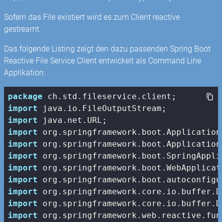
Sofern das File existiert wird es zum Client reactive
gestreamt.
Das folgende Listing zeigt den dazu passenden Spring Boot
Reactive File Service Client entwickelt als Command Line
Applikation:
package
import
import
import
import
import
import
import
import
import
import