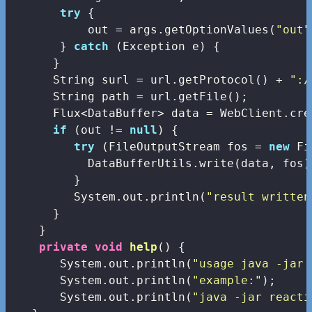
try
 {

           out = args.getOptionValues(
"out"
       } 
catch
 (Exception e) {

      }

      String surl = url.getProtocol() + 
":/
      String path = url.getFile();

      Flux<DataBuffer> data = WebClient.cre
if
 (out != 
null
) {

try
 (FileOutputStream fos = 
new
 Fi
           DataBufferUtils.write(data, fos)
         }

         System.out.println(
"result written
      }

    }

private
void
help
()
{

       System.out.println(
"usage java -jar 
       System.out.println(
"example:"
);

       System.out.println(
"java -jar reacti