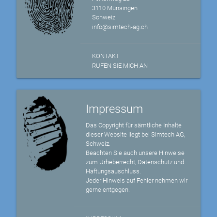
3110 Münsingen
Schweiz
info@simtech-ag.ch
KONTAKT
RUFEN SIE MICH AN
Impressum
Das Copyright für sämtliche Inhalte
dieser Website liegt bei Simtech AG,
Schweiz.
Beachten Sie auch unsere Hinweise
zum Urheberrecht, Datenschutz und
Haftungsauschluss.
Jeder Hinweis auf Fehler nehmen wir
gerne entgegen.