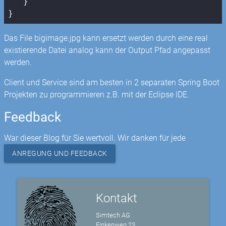
   }

Das File bigimage.jpg kann ersetzt werden durch eine real
existierende Datei analog kann der Output Pfad angepasst
werden.
Client und Service sind am besten in 2 separaten Spring Boot
Projekten zu programmieren z.B. mit der Eclipse IDE.
Feedback
War dieser Blog für Sie wertvoll. Wir danken für jede
ANREGUNG UND FEEDBACK
Kontakt
Simtech AG
Finkenweg 23