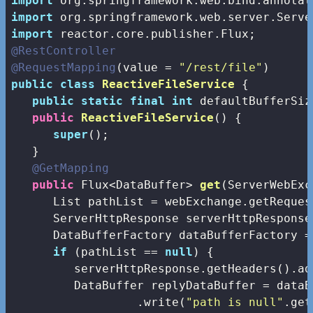
import
import
import
@RestController
@RequestMapping
(value = 
"/rest/file"
public
class
ReactiveFileService
{

public
static
final
int
 defaultBufferSiz
public
ReactiveFileService
()
{

super
();

   }

@GetMapping
public
 Flux<DataBuffer> 
get
(ServerWebExc
      List
 pathList = webExchange.getReques
      ServerHttpResponse serverHttpResponse
      DataBufferFactory dataBufferFactory =
if
 (pathList == 
null
) {

         serverHttpResponse.getHeaders().ad
         DataBuffer replyDataBuffer = dataB
                  .write(
"path is null"
.get