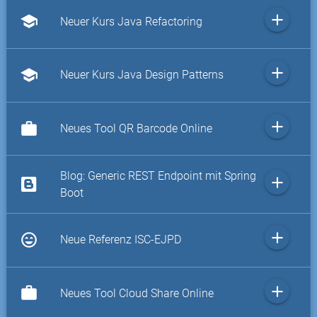
add
school
Neuer Kurs Java Refactoring
add
school
Neuer Kurs Java Design Patterns
add
work
Neues Tool QR Barcode Online
Blog: Generic REST Endpoint mit Spring
add
Boot
add
sentiment_very_satisfied
Neue Referenz ISC-EJPD
add
work
Neues Tool Cloud Share Online