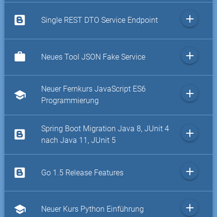
add
Single REST DTO Service Endpoint
add
work
Neues Tool JSON Fake Service
Neuer Fernkurs JavaScript ES6
add
school
Programmierung
Spring Boot Migration Java 8, JUnit 4
add
nach Java 11, JUnit 5
add
Go 1.5 Release Features
add
school
Neuer Kurs Python Einführung