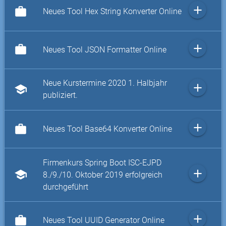
add
work
Neues Tool Hex String Konverter Online
add
work
Neues Tool JSON Formatter Online
Neue Kurstermine 2020 1. Halbjahr
add
school
publiziert.
add
work
Neues Tool Base64 Konverter Online
Firmenkurs Spring Boot ISC-EJPD
add
school
8./9./10. Oktober 2019 erfolgreich
durchgeführt
add
work
Neues Tool UUID Generator Online