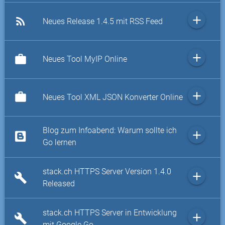
add
rss_feed
Neues Release 1.4.5 mit RSS Feed
add
work
Neues Tool MyIP Online
add
work
Neues Tool XML JSON Konverter Online
Blog zum Infoabend: Warum sollte ich
add
Go lernen
stack.ch HTTPS Server Version 1.4.0
add
build
Released
stack.ch HTTPS Server in Entwicklung
add
build
mit Google Go