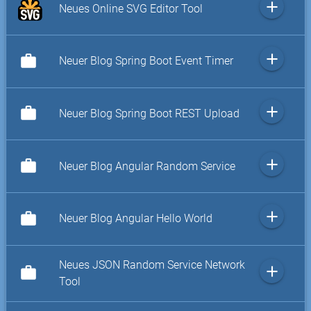
add
Neues Online SVG Editor Tool
add
work
Neuer Blog Spring Boot Event Timer
add
work
Neuer Blog Spring Boot REST Upload
add
work
Neuer Blog Angular Random Service
add
work
Neuer Blog Angular Hello World
Neues JSON Random Service Network
add
work
Tool