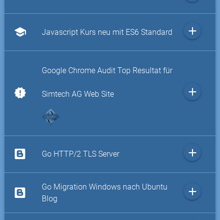
add
school
Javascript Kurs neu mit ES6 Standard
Google Chrome Audit Top Resultat für
add
new_releases
Simtech AG Web Site
add
Go HTTP/2 TLS Server
Go Migration Windows nach Ubuntu
add
Blog