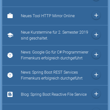
add
work
Neues Tool HTTP Mirror Online
Neue Kurstermine für 2. Semester 2019
add
school
sind geschaltet.
News: Google Go für C# Programmierer
add
new_releases
Firmenkurs erfolgreich durchgeführt
News: Spring Boot REST Services
add
new_releases
Firmenkurs erfolgreich durchgeführt
add
Blog: Spring Boot Reactive File Service