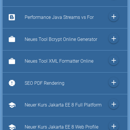
add
Performance Java Streams vs For
add
work
Neues Tool Bcrypt Online Generator
add
work
Neues Tool XML Formatter Online
add
new_releases
SEO PDF Rendering
add
school
Neuer Kurs Jakarta EE 8 Full Platform
add
school
Neuer Kurs Jakarta EE 8 Web Profile