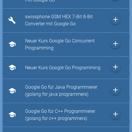
swissphone GSM HEX 7-Bit 8-Bit
add
build
Converter mit Google Go
Neuer Kurs Google Go Concurrent
add
school
Programming
add
school
Neuer Kurs Google Go Programming
Google Go für Java Programmierer
add
school
(golang for java programmers)
Google Go für C++ Programmierer
add
school
(golang for c++ programmers)