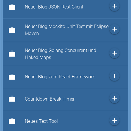
add
work
Neuer Blog JSON Rest Client
Neuer Blog Mockito Unit Test mit Eclipse
add
work
Maven
Neuer Blog Golang Concurrent und
add
work
Linked Maps
add
work
Neuer Blog zum React Framework
add
work
Countdown Break Timer
add
work
Neues Text Tool