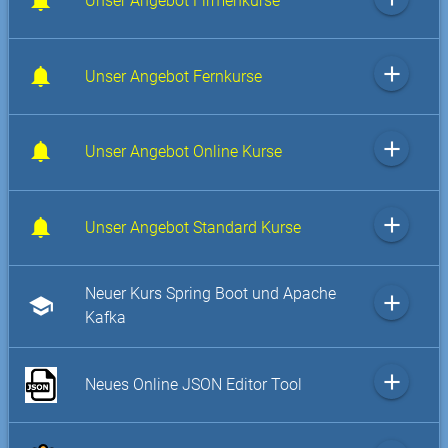
Unser Angebot Firmenkurse
add
Unser Angebot Fernkurse
add
Unser Angebot Online Kurse
add
Unser Angebot Standard Kurse
Neuer Kurs Spring Boot und Apache
add
school
Kafka
add
Neues Online JSON Editor Tool