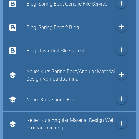
add
Blog: Spring Boot Generic File Service
add
Blog: Spring Boot 2 Blog
add
Blog: Java Unit Stress Test
Neuer Kurs Spring Boot/Angular Material
add
school
Design Kompaktseminar
add
school
Neuer Kurs Spring Boot
Neuer Kurs Angular Material Design Web
add
school
Programmierung