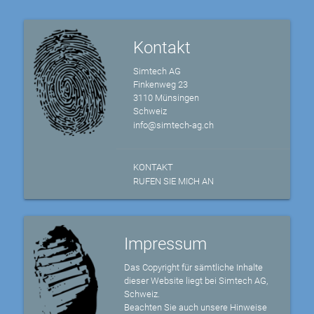
Kontakt
Simtech AG
Finkenweg 23
3110 Münsingen
Schweiz
info@simtech-ag.ch
KONTAKT
RUFEN SIE MICH AN
Impressum
Das Copyright für sämtliche Inhalte
dieser Website liegt bei Simtech AG,
Schweiz.
Beachten Sie auch unsere Hinweise