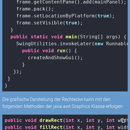
    frame.getContentPane().add(mainPanel);

    frame.pack();

    frame.setLocationByPlatform(
true
);

    frame.setVisible(
true
);

  }

public
static
void
main
(String[] args)
{

    SwingUtilities.invokeLater(
new
 Runnable
public
void
run
()
{

        createAndShowGui();

      }

   });

 }

}
Die grafische Darstellung der Rechtecke kann mit den
folgenden Methoden der java.awt.Graphics Klasse erfolgen:
public
void
drawRect
(
int
 x, 
int
 y, 
int
 widt
public
void
fillRect
(
int
 x, 
int
 y, 
int
 widt