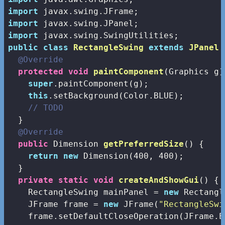
import
import
import
public
class
RectangleSwing
extends
JPanel
@Override
protected
void
paintComponent
(Graphics g)
super
.paintComponent(g);

this
.setBackground(Color.BLUE);

// TODO
  }

@Override
public
 Dimension 
getPreferredSize
()
{

return
new
 Dimension(
400
, 
400
);

  }

private
static
void
createAndShowGui
()
{

    RectangleSwing mainPanel = 
new
 Rectangl
    JFrame frame = 
new
 JFrame(
"RectangleSwi
    frame.setDefaultCloseOperation(JFrame.E