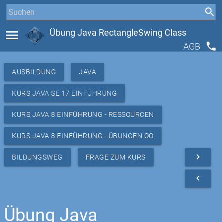
menu
Übung Java RectangleSwing Class
phone
AGB
AUSBILDUNG
JAVA
KURS JAVA SE 17 EINFÜHRUNG
KURS JAVA 8 EINFÜHRUNG - RESSOURCEN
KURS JAVA 8 EINFÜHRUNG - ÜBUNGEN OO
navigate_next
BILDUNGSWEG
FRAGE ZUM KURS
navigate_before
Übung Java