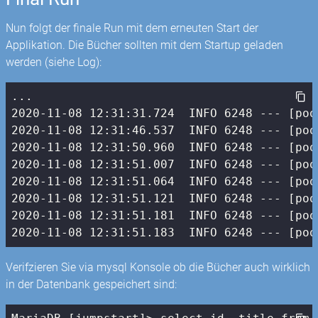
Nun folgt der finale Run mit dem erneuten Start der
Applikation. Die Bücher sollten mit dem Startup geladen
werden (siehe Log):
2020
-11
-08
12
:
31
:
31.724
  INFO 
6248
 --- [poo
2020
-11
-08
12
:
31
:
46.537
  INFO 
6248
 --- [poo
2020
-11
-08
12
:
31
:
50.960
  INFO 
6248
 --- [poo
2020
-11
-08
12
:
31
:
51.007
  INFO 
6248
 --- [poo
2020
-11
-08
12
:
31
:
51.064
  INFO 
6248
 --- [poo
2020
-11
-08
12
:
31
:
51.121
  INFO 
6248
 --- [poo
2020
-11
-08
12
:
31
:
51.181
  INFO 
6248
 --- [poo
2020
-11
-08
12
:
31
:
51.183
  INFO 
6248
 --- [poo
Verifzieren Sie via mysql Konsole ob die Bücher auch wirklich
in der Datenbank gespeichert sind: