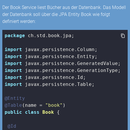
Der Book Service liest Bücher aus der Datenbank. Das Modell
der Datenbank soll über die JPA Entity Book wie folgt
definiert werden:
package
 ch.std.book.jpa;

import
import
import
import
import
import
 javax.persistence.Table;

@Entity
@Table
(name = 
"book"
public
class
Book
{

@Id