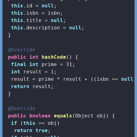
this
.id = 
null
;

this
.isbn = isbn;

this
.title = 
null
;

this
.description = 
null
;

 }

@Override
public
int
hashCode
()
{

final
int
 prime = 
31
;

int
 result = 
1
;

  result = prime * result + ((isbn == 
null
)
return
 result;

 }

@Override
public
boolean
equals
(Object obj)
{

if
 (
this
 == obj)

return
true
;
