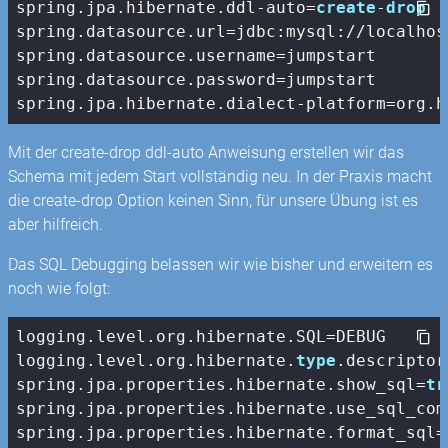
spring.jpa.hibernate.ddl-auto=
create
-
drop
spring.datasource.url=jdbc:mysql://localhos
spring.datasource.username=jumpstart

spring.datasource.password=jumpstart

spring.jpa.hibernate.dialect-platform=org.h
Mit der create-drop ddl-auto Anweisung erstellen wir das
Schema mit jedem Start vollständig neu. In der Praxis macht
die create-drop Option keinen Sinn, für unsere Übung ist es
aber hilfreich.
Das SQL Debugging belassen wir wie bisher und erweitern es
noch wie folgt:
logging.level.org.hibernate.SQL=DEBUG

logging.level.org.hibernate.
type
.descriptor
spring.jpa.properties.hibernate.show_sql=
tr
spring.jpa.properties.hibernate.use_sql_com
spring.jpa.properties.hibernate.format_sql=