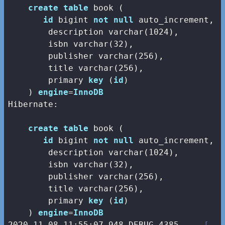
create
table
 book (

id
bigint
not
null
 auto_increment,

        description 
varchar
(
1024
),

        isbn 
varchar
(
32
),

        publisher 
varchar
(
256
),

        title 
varchar
(
256
),

        primary 
key
 (
id
)

    ) 
engine
=
InnoDB
Hibernate: 

create
table
 book (

id
bigint
not
null
 auto_increment,

        description 
varchar
(
1024
),

        isbn 
varchar
(
32
),

        publisher 
varchar
(
256
),

        title 
varchar
(
256
),

        primary 
key
 (
id
)

    ) 
engine
=
InnoDB
2020
-11
-08
11
:
55
:
07.948
 DEBUG 
4385
--- [   