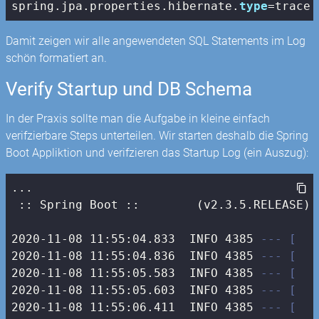
spring.jpa.properties.hibernate.
type
=trace
Damit zeigen wir alle angewendeten SQL Statements im Log
schön formatiert an.
Verify Startup und DB Schema
In der Praxis sollte man die Aufgabe in kleine einfach
verifzierbare Steps unterteilen. Wir starten deshalb die Spring
Boot Appliktion und verifzieren das Startup Log (ein Auszug):
...

 :: Spring Boot ::        (v2.3.5.RELEASE)

2020-11-08 11:55:04.833  INFO 4385 
--- [   
2020-11-08 11:55:04.836  INFO 4385 
--- [   
2020-11-08 11:55:05.583  INFO 4385 
--- [   
2020-11-08 11:55:05.603  INFO 4385 
--- [   
2020-11-08 11:55:06.411  INFO 4385 
--- [   