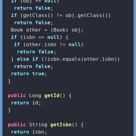
if
 (obj == 
null
)

return
false
;

if
 (getClass() != obj.getClass())

return
false
;

  Book other = (Book) obj;

if
 (isbn == 
null
) {

if
 (other.isbn != 
null
)

return
false
;

  } 
else
if
 (!isbn.equals(other.isbn))

return
false
;

return
true
;

 }

public
 Long 
getId
()
{

return
 id;

 }

public
 String 
getIsbn
()
{

return
 isbn;
