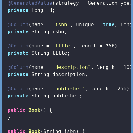
@GeneratedValue
(strategy = GenerationType.
private
 Long id;

@Column
(name = 
"isbn"
, unique = 
true
, leng
private
 String isbn;

@Column
(name = 
"title"
, length = 
256
)

private
 String title;

@Column
(name = 
"description"
, length = 
102
private
 String description;

@Column
(name = 
"publisher"
, length = 
256
)

private
 String publisher;

public
Book
()
{

 }

public
Book
(String isbn)
{
