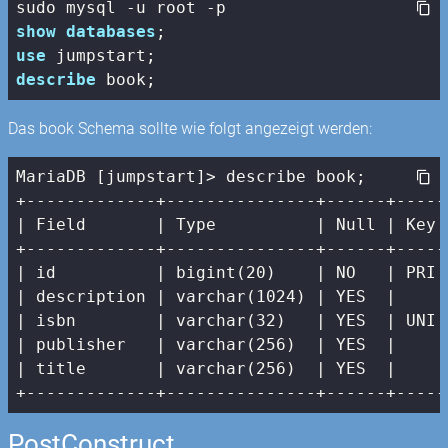
show
databases
use
describe
 book;
Das book Schema sollte wie folgt angezeigt werden:
MariaDB [jumpstart]> describe book;

| Field       |
 Type          
| Null |
 Key 
+-------------+---------------+------+-----
|
 id          
| bigint(20)    |
 NO   
| PRI 
| description |
 varchar(
1024
) 
| YES  |
|
 isbn        
| varchar(32)   |
 YES  
| UNI 
| publisher   |
 varchar(
256
)  
| YES  |
|
 title       
| varchar(256)  |
 YES  
|     
+-------------+---------------+------+-----
PostConstruct