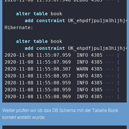
alter
table
 book 

add
constraint
 UK_ehpdfjpu1jm3hijhj4
Hibernate: 

alter
table
 book 

add
constraint
 UK_ehpdfjpu1jm3hijhj4
2020
-11
-08
11
:
55
:
07.959
  INFO 
4385
--- [   
2020
-11
-08
11
:
55
:
07.969
  INFO 
4385
--- [   
2020
-11
-08
11
:
55
:
08.307
  WARN 
4385
--- [   
2020
-11
-08
11
:
55
:
08.957
  INFO 
4385
--- [   
2020
-11
-08
11
:
55
:
08.959
  INFO 
4385
--- [   
2020
-11
-08
11
:
55
:
08.959
  INFO 
4385
--- [   
2020
-11
-08
11
:
55
:
08.969
  INFO 
4385
--- [   
Weiter prüfen wir ob das DB Schema mit der Tabelle Book
korrekt erstellt wurde: