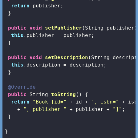
return
 publisher;

 }

public
void
setPublisher
(String publisher)
this
.publisher = publisher;

 }

public
void
setDescription
(String descript
this
.description = description;

 }

@Override
public
 String 
toString
()
{

return
"Book [id="
 + id + 
", isbn="
 + isb
    + 
", publisher="
 + publisher + 
"]"
;

 }

}