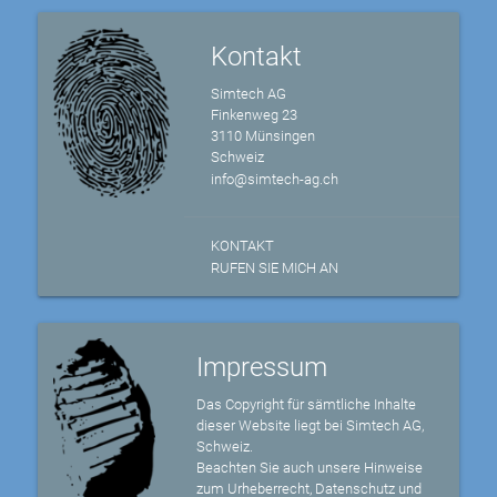
Kontakt
Simtech AG
Finkenweg 23
3110 Münsingen
Schweiz
info@simtech-ag.ch
KONTAKT
RUFEN SIE MICH AN
Impressum
Das Copyright für sämtliche Inhalte
dieser Website liegt bei Simtech AG,
Schweiz.
Beachten Sie auch unsere Hinweise
zum Urheberrecht, Datenschutz und