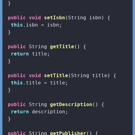
 }

public
void
setIsbn
(String isbn)
{

this
.isbn = isbn;

 }

public
 String 
getTitle
()
{

return
 title;

 }

public
void
setTitle
(String title)
{

this
.title = title;

 }

public
 String 
getDescription
()
{

return
 description;

 }

public
 String 
getPublisher
()
{
