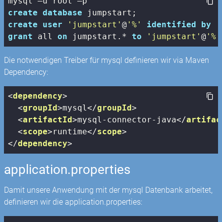
create
database
create
user
'jumpstart'
@
'%'
identified
by
'
grant
 all 
on
 jumpstart.* 
to
'jumpstart'
@
'%'
Die notwendigen Treiber für mysql definieren wir via Maven
Dependency:
<
dependency
>
<
groupId
>
mysql
</
groupId
>
<
artifactId
>
mysql-connector-java
</
artifac
<
scope
>
runtime
</
scope
>
</
dependency
>
application.properties
Damit unsere Anwendung mit der mysql Datenbank arbeitet,
definieren wir die application.properties: