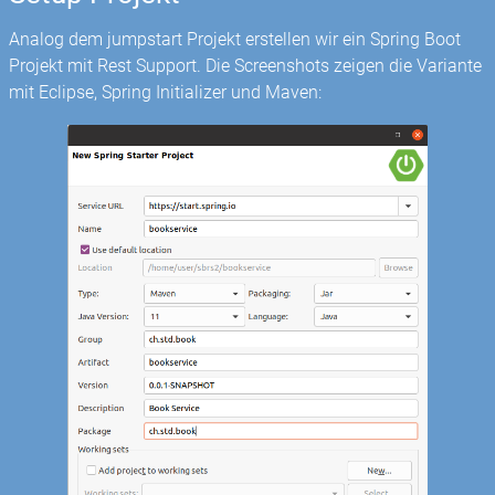
Analog dem jumpstart Projekt erstellen wir ein Spring Boot
Projekt mit Rest Support. Die Screenshots zeigen die Variante
mit Eclipse, Spring Initializer und Maven: