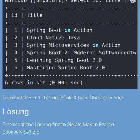
MariaDB [jumpstart]> select id, title from b
| id |
 title                               
+----+-------------------------------------
|
1
| Spring Boot 
in
 Action               
|  2 |
 Cloud Native Java                   
|
3
| Spring Microservices 
in
 Action      
|  4 |
 Spring Boot 
2
: Moderne Softwareentwi
|
5
| Learning Spring Boot 2.0            
|  6 |
 Mastering Spring Boot 
2.0
+----+-------------------------------------
6 rows 
in
 set (0.001 sec)
Damit ist dieser 1. Teil der Book Service Übung beendet.
Lösung
Eine mögliche Lösung finden Sie als Maven Projekt
bookservice1.zip