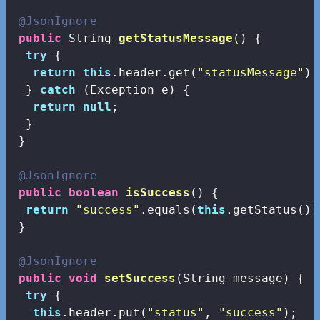
@JsonIgnore
public
 String 
getStatusMessage
()
{

try
 {

return
this
.header.get(
"statusMessage"
).
  } 
catch
 (Exception e) {

return
null
;

  }

 }

@JsonIgnore
public
boolean
isSuccess
()
{

return
"success"
.equals(
this
.getStatus());
 }

@JsonIgnore
public
void
setSuccess
(String message)
{

try
 {

this
.header.put(
"status"
, 
"success"
);
