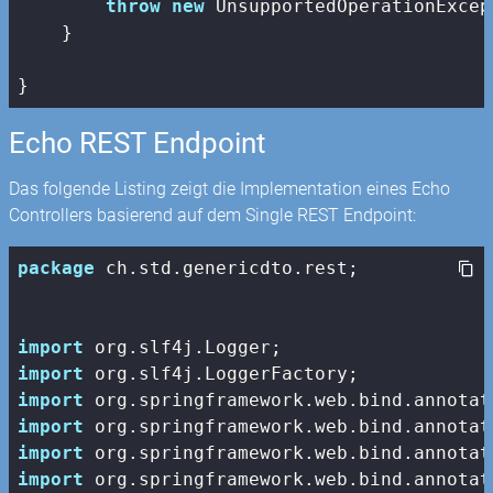
throw
new
 UnsupportedOperationExcep
    }

}
Echo REST Endpoint
Das folgende Listing zeigt die Implementation eines Echo
Controllers basierend auf dem Single REST Endpoint:
package
 ch.std.genericdto.rest;

import
import
import
import
import
import
 org.springframework.web.bind.annotat