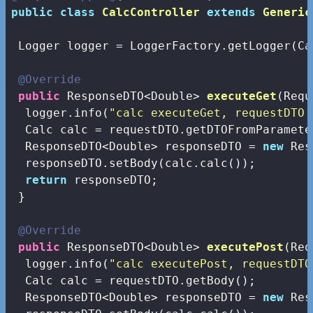
public
class
CalcController
extends
Generic
 Logger logger = LoggerFactory.getLogger(Ca
@Override
public
 ResponseDTO<Double> 
executeGet
(Requ
  logger.info(
"calc executeGet, requestDTO 
  Calc calc = requestDTO.getDTOFromParamete
  ResponseDTO<Double> responseDTO = 
new
 Res
  responseDTO.setBody(calc.calc());

return
 responseDTO;

 }

@Override
public
 ResponseDTO<Double> 
executePost
(Req
  logger.info(
"calc executePost, requestDTO
  Calc calc = requestDTO.getBody();  

  ResponseDTO<Double> responseDTO = 
new
 Res