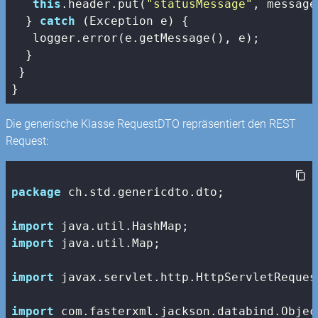
this
.header.put(
"statusMessage"
, message)
  } 
catch
 (Exception e) {

   logger.error(e.getMessage(), e);

  }

 }

}
Die generische Klasse RequestDTO repräsentiert den REST
Request:
package
 ch.std.genericdto.dto;

import
import
 java.util.Map;

import
 javax.servlet.http.HttpServletRequest
import
 com.fasterxml.jackson.databind.Object