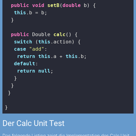
public
void
setB
(
double
 b)
{

this
.b = b;

  }

public
 Double 
calc
()
{

switch
 (
this
.action) {

case
"add"
:

return
this
.a + 
this
.b;

default
:

return
null
;

   }

  }

 }

}
Der Calc Unit Test
Das folgende Listing zeigt die Implementation des Calc Unit