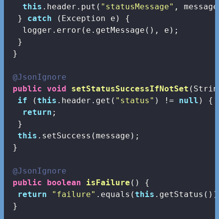
this
.header.put(
"statusMessage"
, message)
  } 
catch
 (Exception e) {

   logger.error(e.getMessage(), e);

  }

 }

@JsonIgnore
public
void
setStatusSuccessIfNotSet
(Strin
if
 (
this
.header.get(
"status"
) != 
null
) {

return
;

  }

this
.setSuccess(message);

 }

@JsonIgnore
public
boolean
isFailure
()
{

return
"failure"
.equals(
this
.getStatus());
 }
