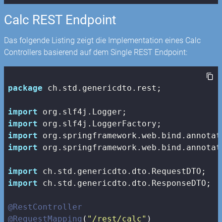
Calc REST Endpoint
Das folgende Listing zeigt die Implementation eines Calc
Controllers basierend auf dem Single REST Endpoint:
package
 ch.std.genericdto.rest;

import
import
import
import
 org.springframework.web.bind.annotat
import
import
 ch.std.genericdto.dto.ResponseDTO;

@RestController
@RequestMapping
(
"/rest/calc"