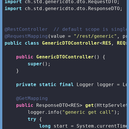
import
import
 ch.std.genericdto.dto.ResponseDTO;

@RestController
// default scope is single
@RequestMapping
(value = 
"/rest/generic"
public
class
GenericDTOController
<
RES
, 
REQ
>
public
GenericDTOController
()
{

super
();

    }

private
static
final
 Logger logger = Lo
@GetMapping
public
 ResponseDTO<RES> 
get
(HttpServlet
        logger.info(
"generic get call"
);

try
 {         

long
 start = System.currentTime