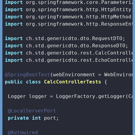
import
import
import
import
 org.springframework.http.ResponseEnti
import
import
import
import
 ch.std.genericdto.rest.EchoController
@SpringBootTest
public
class
CalcControllerTests
{

 Logger logger = LoggerFactory.getLogger(Ca
@LocalServerPort
private
int
 port;

@Autowired