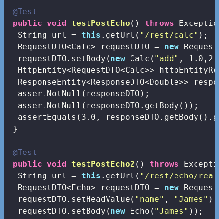
@Test
public
void
testPostEcho
()
throws
 Exceptio
  String url = 
this
.getUrl(
"/rest/calc"
);

  RequestDTO<Calc> requestDTO = 
new
 Request
  requestDTO.setBody(
new
 Calc(
"add"
, 
1.0
,
2.
  HttpEntity<RequestDTO<Calc>> httpEntityRe
  ResponseEntity<ResponseDTO<Double>> respo
  assertNotNull(responseDTO);

  assertNotNull(responseDTO.getBody());

  assertEquals(
3.0
, responseDTO.getBody().g
 }

@Test
public
void
testPostEcho2
()
throws
 Excepti
  String url = 
this
.getUrl(
"/rest/echo/real
  RequestDTO<Echo> requestDTO = 
new
 Request
  requestDTO.setHeadValue(
"name"
, 
"James"
);

  requestDTO.setBody(
new
 Echo(
"James"
));
