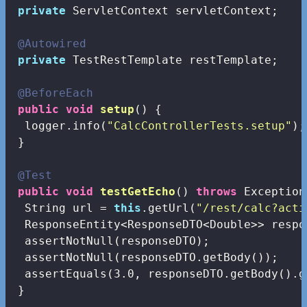
private
 ServletContext servletContext;

@Autowired
private
 TestRestTemplate restTemplate;

@BeforeEach
public
void
setup
()
{

  logger.info(
"CalcControllerTests.setup"
);

 }

@Test
public
void
testGetEcho
()
throws
 Exception
  String url = 
this
.getUrl(
"/rest/calc?acti
  ResponseEntity<ResponseDTO<Double>> respo
  assertNotNull(responseDTO);

  assertNotNull(responseDTO.getBody());

  assertEquals(
3.0
, responseDTO.getBody().g
 }
