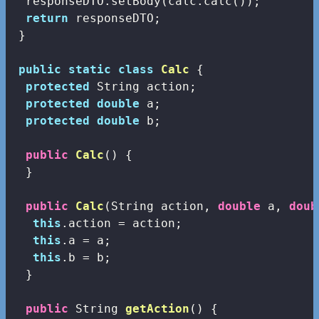
  responseDTO.setBody(calc.calc());

return
 responseDTO;

 }

public
static
class
Calc
{

protected
 String action;

protected
double
 a;

protected
double
 b;

public
Calc
()
{

  }

public
Calc
(String action, 
double
 a, 
doub
this
.action = action;   

this
.a = a;

this
.b = b;

  }

public
 String 
getAction
()
{
