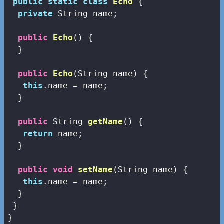
public
static
class
Echo
{

private
 String name;

public
Echo
()
{

  }

public
Echo
(String name)
{

this
.name = name;

  }

public
 String 
getName
()
{

return
 name;

  }

public
void
setName
(String name)
{

this
.name = name;

  }

 }
