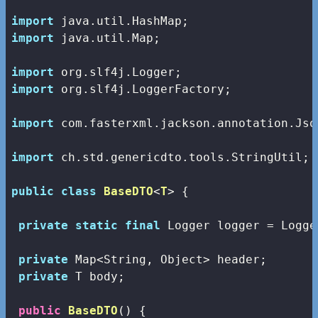
import
import
 java.util.Map;

import
import
 org.slf4j.LoggerFactory;

import
 com.fasterxml.jackson.annotation.Json
import
 ch.std.genericdto.tools.StringUtil;

public
class
BaseDTO
<
T
> 
{

private
static
final
 Logger logger = Logge
private
 Map<String, Object> header;

private
 T body;

public
BaseDTO
()
{
