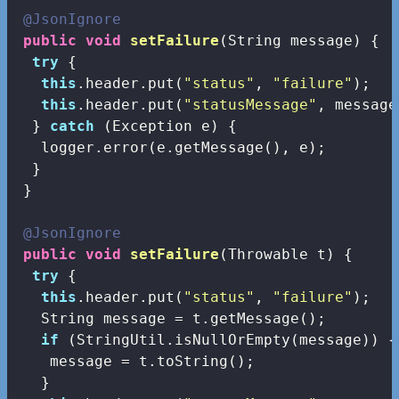
@JsonIgnore
public
void
setFailure
(String message)
{

try
 {

this
.header.put(
"status"
, 
"failure"
);

this
.header.put(
"statusMessage"
, message)
  } 
catch
 (Exception e) {

   logger.error(e.getMessage(), e);

  }

 }

@JsonIgnore
public
void
setFailure
(Throwable t)
{

try
 {

this
.header.put(
"status"
, 
"failure"
);

   String message = t.getMessage();

if
 (StringUtil.isNullOrEmpty(message)) {

    message = t.toString();

   }
