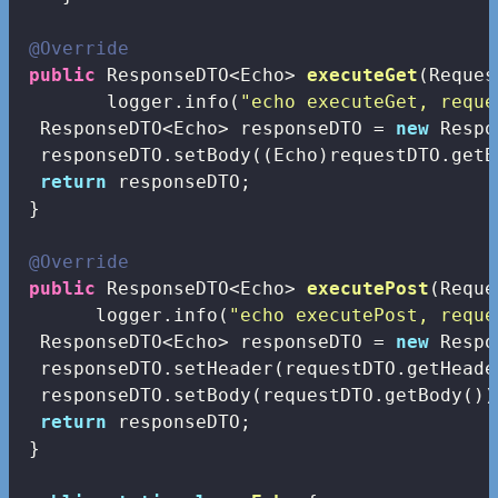
@Override
public
 ResponseDTO<Echo> 
executeGet
(Reques
        logger.info(
"echo executeGet, reque
  ResponseDTO<Echo> responseDTO = 
new
 Respo
  responseDTO.setBody((Echo)requestDTO.getBo
return
 responseDTO;

 }

@Override
public
 ResponseDTO<Echo> 
executePost
(Reque
       logger.info(
"echo executePost, reque
  ResponseDTO<Echo> responseDTO = 
new
 Respo
  responseDTO.setHeader(requestDTO.getHeader
  responseDTO.setBody(requestDTO.getBody());
return
 responseDTO;

 }
