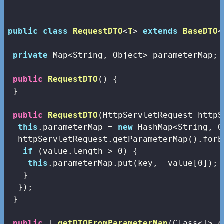
public
class
RequestDTO
<
T
> 
extends
BaseDTO
<
private
 Map<String, Object> parameterMap;

public
RequestDTO
()
{

 }

public
RequestDTO
(HttpServletRequest httpS
this
.parameterMap = 
new
 HashMap<String, O
  httpServletRequest.getParameterMap().forE
if
 (value.length > 
0
) {

this
.parameterMap.put(key,  value[
0
]); 
   }

  });

 }

public
 T 
getDTOFromParameterMap
(Class<T> c