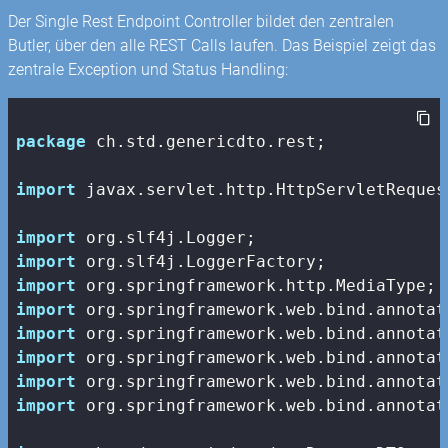
Der Single Rest Endpoint Controller bildet den zentralen
Butler, über den alle REST Calls laufen. Das Beispiel zeigt das
zentrale Exception und Status Handling:
package
 ch.std.genericdto.rest;

import
 javax.servlet.http.HttpServletRequest
import
import
import
import
import
import
import
import
 org.springframework.web.bind.annotat