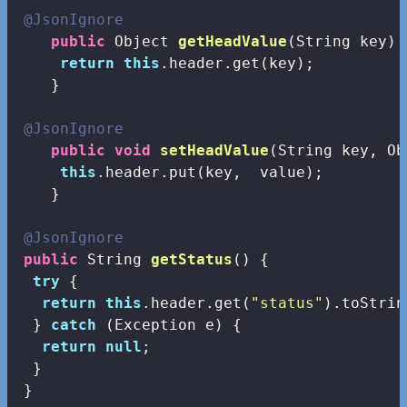
@JsonIgnore
public
 Object 
getHeadValue
(String key)
return
this
.header.get(key);

    }

@JsonIgnore
public
void
setHeadValue
(String key, Ob
this
.header.put(key,  value);

    }

@JsonIgnore
public
 String 
getStatus
()
{

try
 {

return
this
.header.get(
"status"
).toStrin
  } 
catch
 (Exception e) {

return
null
;

  }

 }
