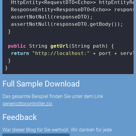
  HttpEntity<RequestDTO<Echo>> httpEntityRe
  ResponseEntity<ResponseDTO<Echo>> respons
  assertNotNull(responseDTO);

  assertNotNull(responseDTO.getBody());

 }

public
 String 
getUrl
(String path)
{

return
"http://localhost:"
 + port + servl
 }

}
Full Sample Download
Das gesamte Beispiel finden Sie unter dem Link
genericdtocontroller.zip
.
Feedback
War dieser Blog für Sie wertvoll. Wir danken für jede