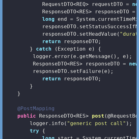
            RequestDTO<REQ> requestDTO = 
ne
            ResponseDTO<RES> responseDTO = 
long
 end = System.currentTimeMi
            responseDTO.setStatusSuccessIfN
            responseDTO.setHeadValue(
"durat
return
 responseDTO;

        } 
catch
 (Exception e) {

         logger.error(e.getMessage(), e);

         ResponseDTO<RES> responseDTO = 
new
         responseDTO.setFailure(e);

return
 responseDTO;

        }

    }

@PostMapping
public
 ResponseDTO<RES> 
post
(@RequestBo
        logger.info(
"generic post call"
);

try
 {         

long
 start = System.currentTime