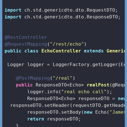
import
import
 ch.std.genericdto.dto.ResponseDTO;

@RestController
@RequestMapping
(
"/rest/echo"
public
class
EchoController
extends
Generic
 Logger logger = LoggerFactory.getLogger(Ec
@PostMapping
(
"/real"
)

public
 ResponseDTO<Echo> 
realPost
(@Requ
        logger.info(
"real echo call"
);

        ResponseDTO<Echo> responseDTO = 
new
  responseDTO.setHeader(requestDTO.getHeader
        responseDTO.setBody(
new
 Echo(
"James
return
 responseDTO;

    }
