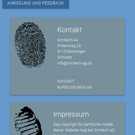
ANREGUNG UND FEEDBACK
Kontakt
Simtech AG
Finkenweg 23
3110 Münsingen
Schweiz
info@simtech-ag.ch
KONTAKT
RUFEN SIE MICH AN
Impressum
Das Copyright für sämtliche Inhalte
dieser Website liegt bei Simtech AG,