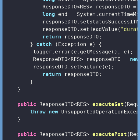
            ResponseDTO<RES> responseDTO = 
long
 end = System.currentTimeMi
            responseDTO.setStatusSuccessIfN
            responseDTO.setHeadValue(
"durat
return
 responseDTO;

        } 
catch
 (Exception e) {

         logger.error(e.getMessage(), e);

         ResponseDTO<RES> responseDTO = 
new
         responseDTO.setFailure(e);

return
 responseDTO;

        }

    }

public
 ResponseDTO<RES> 
executeGet
(Requ
throw
new
 UnsupportedOperationExcep
    }

public
 ResponseDTO<RES> 
executePost
(Req