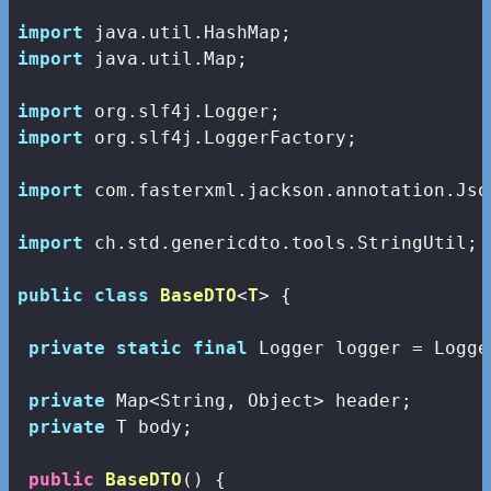
import
import
 java.util.Map;

import
import
 org.slf4j.LoggerFactory;

import
 com.fasterxml.jackson.annotation.Json
import
 ch.std.genericdto.tools.StringUtil;

public
class
BaseDTO
<
T
> 
{

private
static
final
 Logger logger = Logge
private
 Map<String, Object> header;

private
 T body;

public
BaseDTO
()
{
