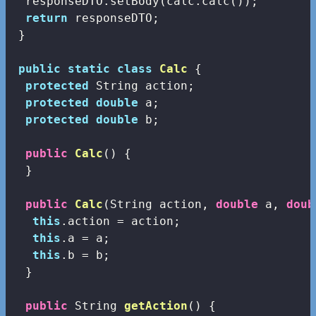
  responseDTO.setBody(calc.calc());

return
 responseDTO;

 }

public
static
class
Calc
{

protected
 String action;

protected
double
 a;

protected
double
 b;

public
Calc
()
{

  }

public
Calc
(String action, 
double
 a, 
doub
this
.action = action;   

this
.a = a;

this
.b = b;

  }

public
 String 
getAction
()
{
