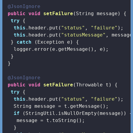
@JsonIgnore
public
void
setFailure
(String message)
{

try
 {

this
.header.put(
"status"
, 
"failure"
);

this
.header.put(
"statusMessage"
, message)
  } 
catch
 (Exception e) {

   logger.error(e.getMessage(), e);

  }

 }

@JsonIgnore
public
void
setFailure
(Throwable t)
{

try
 {

this
.header.put(
"status"
, 
"failure"
);

   String message = t.getMessage();

if
 (StringUtil.isNullOrEmpty(message)) {

    message = t.toString();

   }
