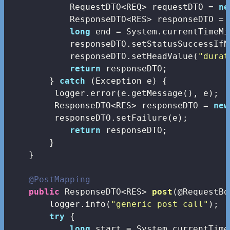
            RequestDTO<REQ> requestDTO = 
ne
            ResponseDTO<RES> responseDTO = 
long
 end = System.currentTimeMi
            responseDTO.setStatusSuccessIfN
            responseDTO.setHeadValue(
"durat
return
 responseDTO;

        } 
catch
 (Exception e) {

         logger.error(e.getMessage(), e);

         ResponseDTO<RES> responseDTO = 
new
         responseDTO.setFailure(e);

return
 responseDTO;

        }

    }

@PostMapping
public
 ResponseDTO<RES> 
post
(@RequestBo
        logger.info(
"generic post call"
);

try
 {         

long
 start = System.currentTime