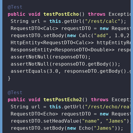
@Test
public
void
testPostEcho
()
throws
 Exceptio
  String url = 
this
.getUrl(
"/rest/calc"
);

  RequestDTO<Calc> requestDTO = 
new
 Request
  requestDTO.setBody(
new
 Calc(
"add"
, 
1.0
,
2.
  HttpEntity<RequestDTO<Calc>> httpEntityRe
  ResponseEntity<ResponseDTO<Double>> respo
  assertNotNull(responseDTO);

  assertNotNull(responseDTO.getBody());

  assertEquals(
3.0
, responseDTO.getBody().g
 }

@Test
public
void
testPostEcho2
()
throws
 Excepti
  String url = 
this
.getUrl(
"/rest/echo/real
  RequestDTO<Echo> requestDTO = 
new
 Request
  requestDTO.setHeadValue(
"name"
, 
"James"
);

  requestDTO.setBody(
new
 Echo(
"James"
));
