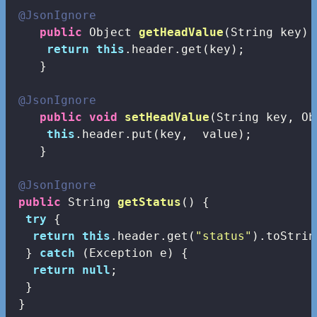
@JsonIgnore
public
 Object 
getHeadValue
(String key)
return
this
.header.get(key);

    }

@JsonIgnore
public
void
setHeadValue
(String key, Ob
this
.header.put(key,  value);

    }

@JsonIgnore
public
 String 
getStatus
()
{

try
 {

return
this
.header.get(
"status"
).toStrin
  } 
catch
 (Exception e) {

return
null
;

  }

 }
