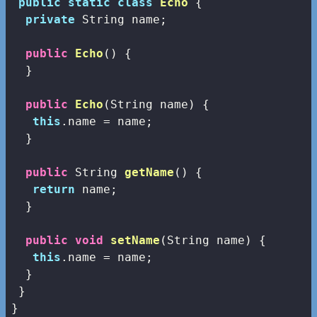
public
static
class
Echo
{

private
 String name;

public
Echo
()
{

  }

public
Echo
(String name)
{

this
.name = name;

  }

public
 String 
getName
()
{

return
 name;

  }

public
void
setName
(String name)
{

this
.name = name;

  }

 }
