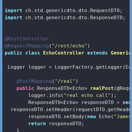
import
import
 ch.std.genericdto.dto.ResponseDTO;

@RestController
@RequestMapping
(
"/rest/echo"
public
class
EchoController
extends
Generic
 Logger logger = LoggerFactory.getLogger(Ec
@PostMapping
(
"/real"
)

public
 ResponseDTO<Echo> 
realPost
(@Requ
        logger.info(
"real echo call"
);

        ResponseDTO<Echo> responseDTO = 
new
  responseDTO.setHeader(requestDTO.getHeader
        responseDTO.setBody(
new
 Echo(
"James
return
 responseDTO;

    }
