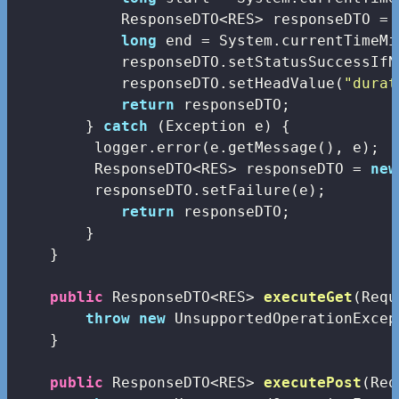
            ResponseDTO<RES> responseDTO = 
long
 end = System.currentTimeMi
            responseDTO.setStatusSuccessIfN
            responseDTO.setHeadValue(
"durat
return
 responseDTO;

        } 
catch
 (Exception e) {

         logger.error(e.getMessage(), e);

         ResponseDTO<RES> responseDTO = 
new
         responseDTO.setFailure(e);

return
 responseDTO;

        }

    }

public
 ResponseDTO<RES> 
executeGet
(Requ
throw
new
 UnsupportedOperationExcep
    }

public
 ResponseDTO<RES> 
executePost
(Req