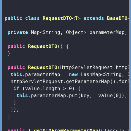
public
class
RequestDTO
<
T
> 
extends
BaseDTO
<
private
 Map<String, Object> parameterMap;

public
RequestDTO
()
{

 }

public
RequestDTO
(HttpServletRequest httpS
this
.parameterMap = 
new
 HashMap<String, O
  httpServletRequest.getParameterMap().forE
if
 (value.length > 
0
) {

this
.parameterMap.put(key,  value[
0
]); 
   }

  });

 }

public
 T 
getDTOFromParameterMap
(Class<T> c