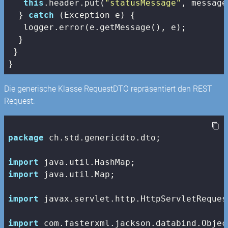
this
.header.put(
"statusMessage"
, message)
  } 
catch
 (Exception e) {

   logger.error(e.getMessage(), e);

  }

 }

}
Die generische Klasse RequestDTO repräsentiert den REST
Request:
package
 ch.std.genericdto.dto;

import
import
 java.util.Map;

import
 javax.servlet.http.HttpServletRequest
import
 com.fasterxml.jackson.databind.Object