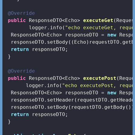
@Override
public
 ResponseDTO<Echo> 
executeGet
(Reques
        logger.info(
"echo executeGet, reque
  ResponseDTO<Echo> responseDTO = 
new
 Respo
  responseDTO.setBody((Echo)requestDTO.getBo
return
 responseDTO;

 }

@Override
public
 ResponseDTO<Echo> 
executePost
(Reque
       logger.info(
"echo executePost, reque
  ResponseDTO<Echo> responseDTO = 
new
 Respo
  responseDTO.setHeader(requestDTO.getHeader
  responseDTO.setBody(requestDTO.getBody());
return
 responseDTO;

 }
