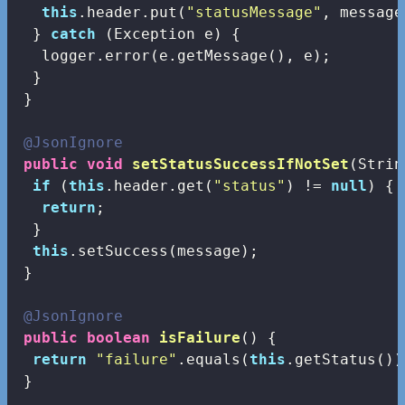
this
.header.put(
"statusMessage"
, message)
  } 
catch
 (Exception e) {

   logger.error(e.getMessage(), e);

  }

 }

@JsonIgnore
public
void
setStatusSuccessIfNotSet
(Strin
if
 (
this
.header.get(
"status"
) != 
null
) {

return
;

  }

this
.setSuccess(message);

 }

@JsonIgnore
public
boolean
isFailure
()
{

return
"failure"
.equals(
this
.getStatus());
 }
