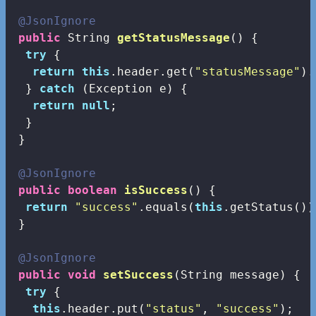
@JsonIgnore
public
 String 
getStatusMessage
()
{

try
 {

return
this
.header.get(
"statusMessage"
).
  } 
catch
 (Exception e) {

return
null
;

  }

 }

@JsonIgnore
public
boolean
isSuccess
()
{

return
"success"
.equals(
this
.getStatus());
 }

@JsonIgnore
public
void
setSuccess
(String message)
{

try
 {

this
.header.put(
"status"
, 
"success"
);
