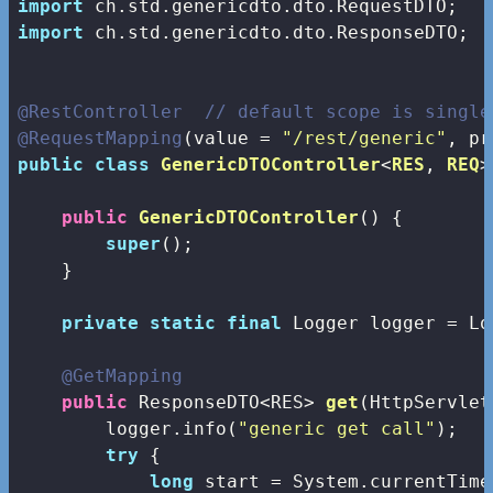
import
import
 ch.std.genericdto.dto.ResponseDTO;

@RestController
// default scope is single
@RequestMapping
(value = 
"/rest/generic"
public
class
GenericDTOController
<
RES
, 
REQ
>
public
GenericDTOController
()
{

super
();

    }

private
static
final
 Logger logger = Lo
@GetMapping
public
 ResponseDTO<RES> 
get
(HttpServlet
        logger.info(
"generic get call"
);

try
 {         

long
 start = System.currentTime