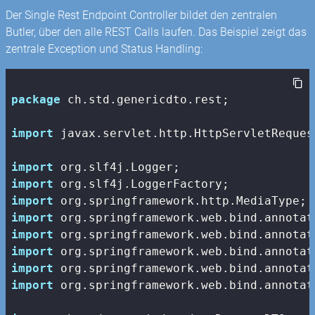
Der Single Rest Endpoint Controller bildet den zentralen
Butler, über den alle REST Calls laufen. Das Beispiel zeigt das
zentrale Exception und Status Handling:
package
 ch.std.genericdto.rest;

import
 javax.servlet.http.HttpServletRequest
import
import
import
import
import
import
import
import
 org.springframework.web.bind.annotat