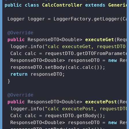
public
class
CalcController
extends
Generic
 Logger logger = LoggerFactory.getLogger(Ca
@Override
public
 ResponseDTO<Double> 
executeGet
(Requ
  logger.info(
"calc executeGet, requestDTO 
  Calc calc = requestDTO.getDTOFromParamete
  ResponseDTO<Double> responseDTO = 
new
 Res
  responseDTO.setBody(calc.calc());

return
 responseDTO;

 }

@Override
public
 ResponseDTO<Double> 
executePost
(Req
  logger.info(
"calc executePost, requestDTO
  Calc calc = requestDTO.getBody();  

  ResponseDTO<Double> responseDTO = 
new
 Res