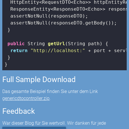
  HttpEntity<RequestDTO<Echo>> httpEntityRe
  ResponseEntity<ResponseDTO<Echo>> respons
  assertNotNull(responseDTO);

  assertNotNull(responseDTO.getBody());

 }

public
 String 
getUrl
(String path)
{

return
"http://localhost:"
 + port + servl
 }

}
Full Sample Download
Das gesamte Beispiel finden Sie unter dem Link
genericdtocontroller.zip
.
Feedback
War dieser Blog für Sie wertvoll. Wir danken für jede