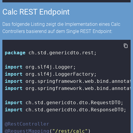
Calc REST Endpoint
Das folgende Listing zeigt die Implementation eines Calc
Controllers basierend auf dem Single REST Endpoint:
package
 ch.std.genericdto.rest;

import
import
import
import
 org.springframework.web.bind.annotat
import
import
 ch.std.genericdto.dto.ResponseDTO;

@RestController
@RequestMapping
(
"/rest/calc"