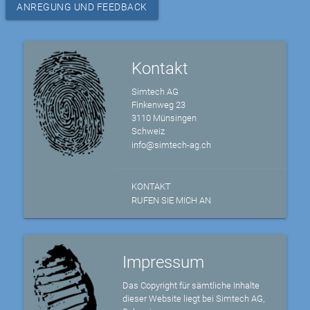
ANREGUNG UND FEEDBACK
Kontakt
Simtech AG
Finkenweg 23
3110 Münsingen
Schweiz
info@simtech-ag.ch
KONTAKT
RUFEN SIE MICH AN
Impressum
Das Copyright für sämtliche Inhalte
dieser Website liegt bei Simtech AG,