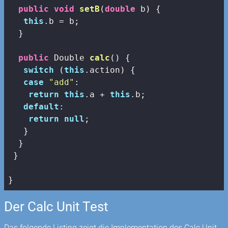
public
void
setB
(
double
 b)
{

this
.b = b;

  }

public
 Double 
calc
()
{

switch
 (
this
.action) {

case
"add"
:

return
this
.a + 
this
.b;

default
:

return
null
;

   }

  }

 }

}
Der Calc Unit Test
Das folgende Listing zeigt die Implementation des Calc Unit