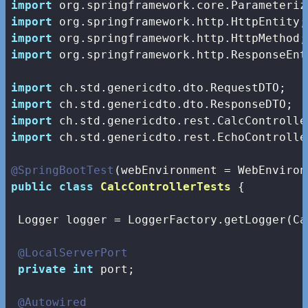
import
import
import
import
 org.springframework.http.ResponseEnti
import
import
import
import
 ch.std.genericdto.rest.EchoController
@SpringBootTest
public
class
CalcControllerTests
{

 Logger logger = LoggerFactory.getLogger(Ca
@LocalServerPort
private
int
 port;

@Autowired