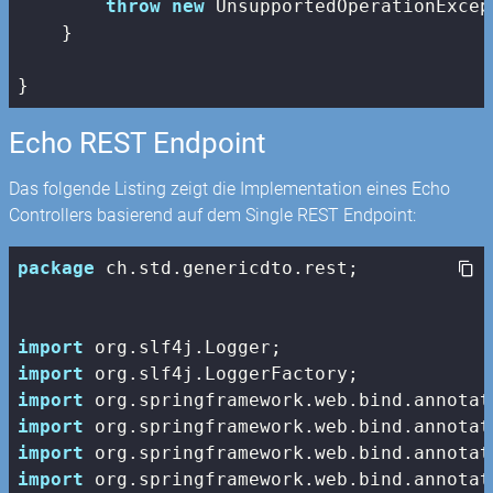
throw
new
 UnsupportedOperationExcep
    }

}
Echo REST Endpoint
Das folgende Listing zeigt die Implementation eines Echo
Controllers basierend auf dem Single REST Endpoint:
package
 ch.std.genericdto.rest;

import
import
import
import
import
import
 org.springframework.web.bind.annotat