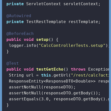
private
 ServletContext servletContext;

@Autowired
private
 TestRestTemplate restTemplate;

@BeforeEach
public
void
setup
()
{

  logger.info(
"CalcControllerTests.setup"
);

 }

@Test
public
void
testGetEcho
()
throws
 Exception
  String url = 
this
.getUrl(
"/rest/calc?acti
  ResponseEntity<ResponseDTO<Double>> respo
  assertNotNull(responseDTO);

  assertNotNull(responseDTO.getBody());

  assertEquals(
3.0
, responseDTO.getBody().g
 }
