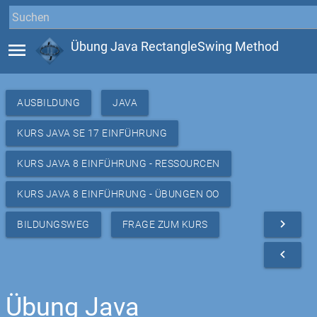
menu
Übung Java RectangleSwing Method
AUSBILDUNG
JAVA
KURS JAVA SE 17 EINFÜHRUNG
KURS JAVA 8 EINFÜHRUNG - RESSOURCEN
KURS JAVA 8 EINFÜHRUNG - ÜBUNGEN OO
navigate_next
BILDUNGSWEG
FRAGE ZUM KURS
navigate_before
Übung Java